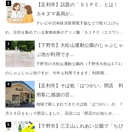
【足利市】話題の「Ｓ１ＰＣ」とは！
カキヌマ薬局が...
テレビや日本経済新聞電子版などで取り上げら
れ、注目を集めている食物由来のアミノ酸「Ｓ１ＰＣ（エスワン...
【下野市】大松山運動公園のじゃぶじゃ
ぶ池が利用でき...
下野市の大松山運動公園内（下野市大松山1-7-1）
のじゃぶじゃぶ池ですが、今年も利用できます。利用期...
【足利市】そば処「はつがい」閉店 利
用客に感謝の言...
地域で親しまれてきたそば処「はつがい」が、７
月２６日をもって閉店しました。店頭には「閉店のお知らせ」...
【下野市】三王山ふれあい公園で「ちび