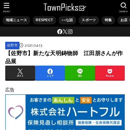
MENU
SEARCH
地域ニュース
RESPECT
○○な話
スポーツ
特集
お店
2021.04.13
佐野市
【佐野市】新たな天明鋳物師 江田朋さんが作
品展
ポスト
シェア
送る
Pocket
広告