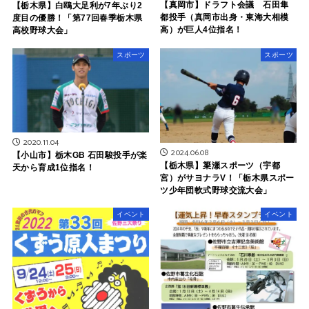
【真岡市】ドラフト会議 石田隼
【栃木県】白鴎大足利が7年ぶり2
都投手（真岡市出身・東海大相模
度目の優勝！「第77回春季栃木県
高）が巨人4位指名！
高校野球大会」
スポーツ
スポーツ
2020.11.04
2024.06.08
【小山市】栃木GB 石田駿投手が楽
【栃木県】簗瀬スポーツ（宇都
天から育成1位指名！
宮）がサヨナラV！「栃木県スポー
ツ少年団軟式野球交流大会」
イベント
イベント