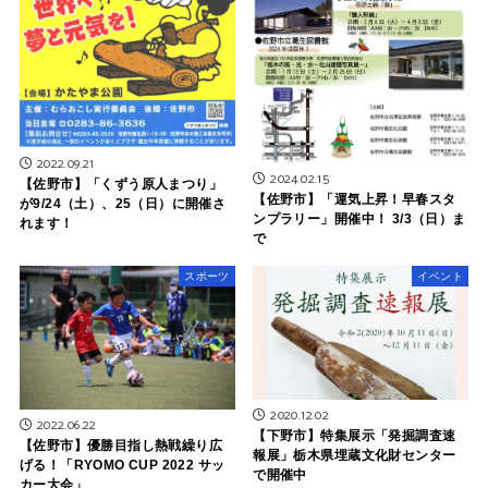
2022.09.21
2024.02.15
【佐野市】「くずう原人まつり」
【佐野市】「運気上昇！早春スタ
が9/24（土）、25（日）に開催さ
ンプラリー」開催中！ 3/3（日）ま
れます！
で
スポーツ
イベント
2020.12.02
2022.06.22
【下野市】特集展示「発掘調査速
【佐野市】優勝目指し熱戦繰り広
報展」栃木県埋蔵文化財センター
げる！「RYOMO CUP 2022 サッ
で開催中
カー大会」