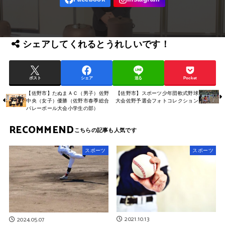
シェアしてくれるとうれしいです！
ポスト
シェア
送る
Pocket
【佐野市】たぬまＡＣ（男子）佐野
【佐野市】スポーツ少年団軟式野球
中央（女子）優勝（佐野市春季総合
大会佐野予選会フォトコレクション
バレーボール大会小学生の部）
RECOMMEND
スポーツ
スポーツ
2021.10.13
2024.05.07