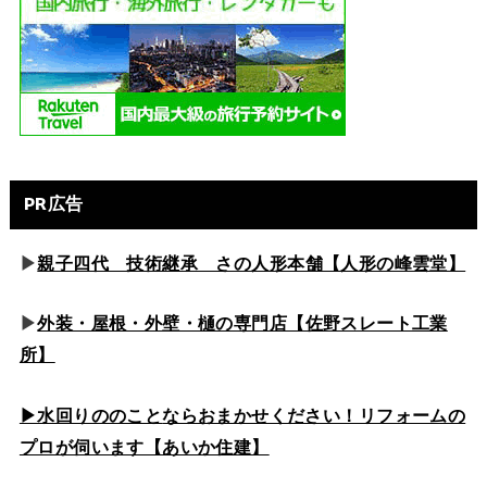
PR広告
▶
親子四代 技術継承 さの人形本舗【人形の峰雲堂】
▶
外装・屋根・外壁・樋の専門店【佐野スレート工業
所】
▶水回りののこと
ならおまかせください！リフォームの
プロが伺います【あいか住建】