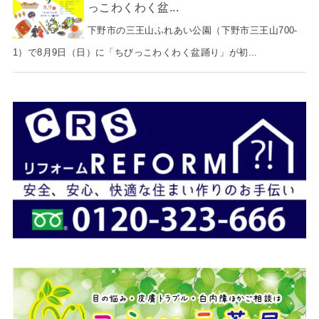
っこわくわく盆...
下野市の三王山ふれあい公園（下野市三王山700-
1）で8月9日（日）に「ちびっこわくわく盆踊り」が初...