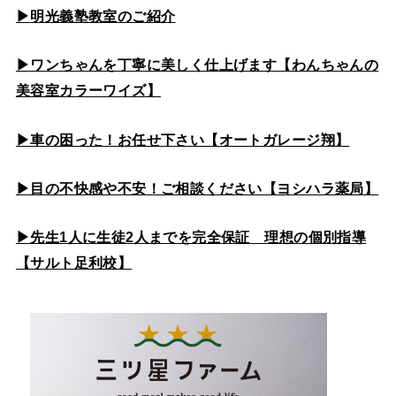
▶
明光義塾教室のご紹介
▶ワンちゃんを丁寧に美しく仕上げます【わんちゃんの
美容室カラーワイズ】
▶車の困った！お任せ下さい【オートガレージ翔】
▶目の不快感や不安！ご相談ください【ヨシハラ薬局】
▶先生1人に生徒2人までを完全保証 理想の個別指導
【サルト足利校】