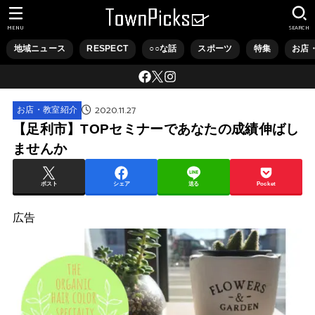
MENU
SEARCH
地域ニュース
RESPECT
○○な話
スポーツ
特集
お店
2020.11.27
お店・教室紹介
【足利市】TOPセミナーであなたの成績伸ばし
ませんか
ポスト
シェア
送る
Pocket
広告