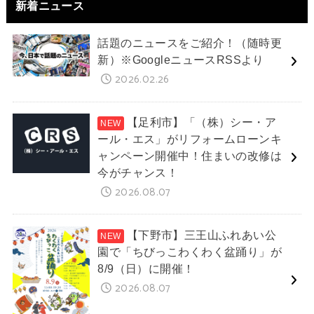
新着ニュース
話題のニュースをご紹介！（随時更
新）※GoogleニュースRSSより
2026.02.26
【足利市】「（株）シー・ア
ール・エス」がリフォームローンキ
ャンペーン開催中！住まいの改修は
今がチャンス！
2026.08.07
【下野市】三王山ふれあい公
園で「ちびっこわくわく盆踊り」が
8/9（日）に開催！
2026.08.07