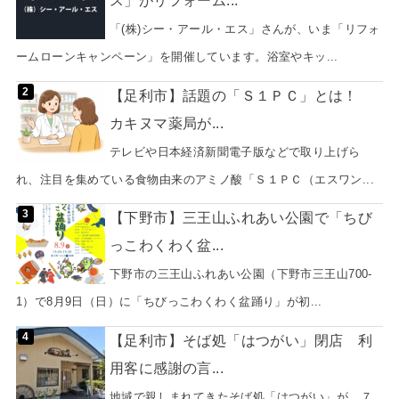
ス」がリフォーム...
「(株)シー・アール・エス」さんが、いま「リフォ
ームローンキャンペーン」を開催しています。浴室やキッ...
【足利市】話題の「Ｓ１ＰＣ」とは！
カキヌマ薬局が...
テレビや日本経済新聞電子版などで取り上げら
れ、注目を集めている食物由来のアミノ酸「Ｓ１ＰＣ（エスワン...
【下野市】三王山ふれあい公園で「ちび
っこわくわく盆...
下野市の三王山ふれあい公園（下野市三王山700-
1）で8月9日（日）に「ちびっこわくわく盆踊り」が初...
【足利市】そば処「はつがい」閉店 利
用客に感謝の言...
地域で親しまれてきたそば処「はつがい」が、７