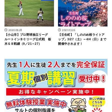
2020.09.28
2021.03.26
【小山市】プロ野球独立リーグ
【壬生町】「しののめ桜ライトア
ルートインＢＣリーグ公式戦 栃
ップ」3/27（土）～4/4（日）まで
木ＧＢ戦績（9／21～27）
開催中されます！