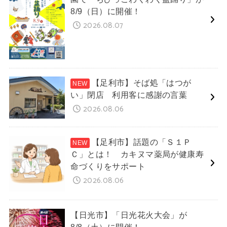
8/9（日）に開催！
2026.08.07
【足利市】そば処「はつが
い」閉店 利用客に感謝の言葉
2026.08.06
【足利市】話題の「Ｓ１Ｐ
Ｃ」とは！ カキヌマ薬局が健康寿
命づくりをサポート
2026.08.06
【日光市】「日光花火大会」が
8/8（土）に開催！