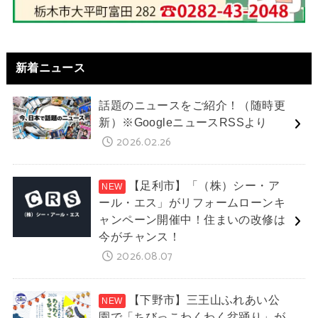
新着ニュース
話題のニュースをご紹介！（随時更
新）※GoogleニュースRSSより
2026.02.26
【足利市】「（株）シー・ア
ール・エス」がリフォームローンキ
ャンペーン開催中！住まいの改修は
今がチャンス！
2026.08.07
【下野市】三王山ふれあい公
園で「ちびっこわくわく盆踊り」が