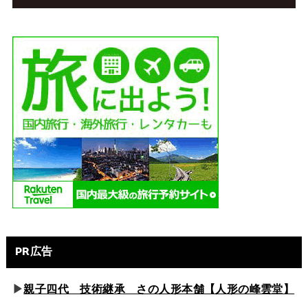
PR広告
▶
親子四代 技術継承 さの人形本舗【人形の峰雲堂】