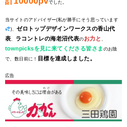
計10000pv
でした。
当サイトのアドバイザー(私が勝手にそう思っています
ゼロトップデザインワークスの香山代
)、
表
ラコントレの海老沼代表
お力と
、
の
、
townpicksを見に来てくださる皆さま
のお陰
目標を達成しました。
で、数日前に！
広告