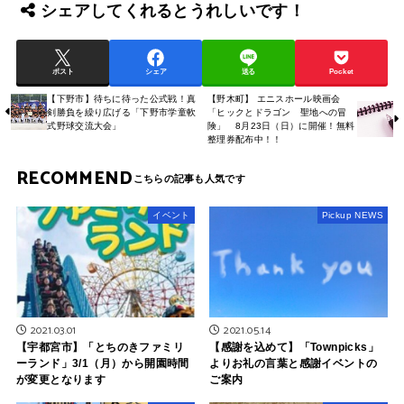
シェアしてくれるとうれしいです！
ポスト
シェア
送る
Pocket
【下野市】待ちに待った公式戦！真
【野木町】 エニスホール映画会
剣勝負を繰り広げる「下野市学童軟
「ヒックとドラゴン 聖地への冒
式野球交流大会」
険」 8月23日（日）に開催！無料
整理券配布中！！
RECOMMEND
イベント
Pickup NEWS
2021.03.01
2021.05.14
【宇都宮市】「とちのきファミリ
【感謝を込めて】「Townpicks」
ーランド」3/1（月）から開園時間
よりお礼の言葉と感謝イベントの
が変更となります
ご案内