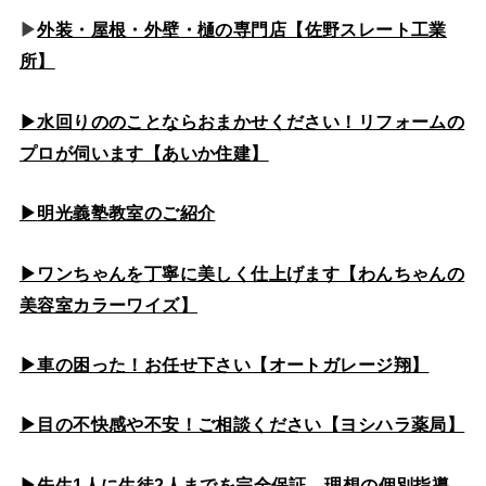
▶
外装・屋根・外壁・樋の専門店【佐野スレート工業
所】
▶水回りののこと
ならおまかせください！リフォームの
プロが伺います【あいか住建】
▶
明光義塾教室のご紹介
▶ワンちゃんを丁寧に美しく仕上げます【わんちゃんの
美容室カラーワイズ】
▶車の困った！お任せ下さい【オートガレージ翔】
▶目の不快感や不安！ご相談ください【ヨシハラ薬局】
▶先生1人に生徒2人までを完全保証 理想の個別指導