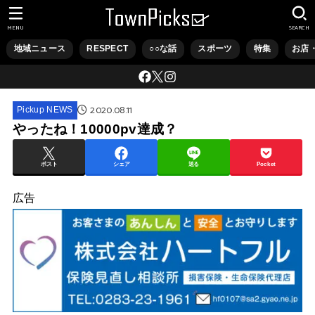
MENU
SEARCH
地域ニュース
RESPECT
○○な話
スポーツ
特集
お店
2020.08.11
Pickup NEWS
やったね！10000pv達成？
ポスト
シェア
送る
Pocket
広告