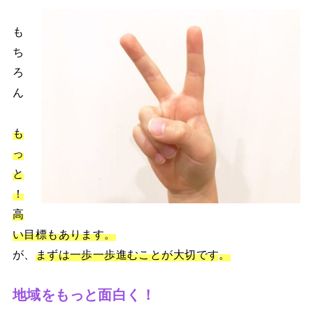
も
ち
ろ
ん
も
っ
と
！
高
い目標もあります。
が、
まずは一歩一歩進むことが
大切です
。
地域をもっと面白く！