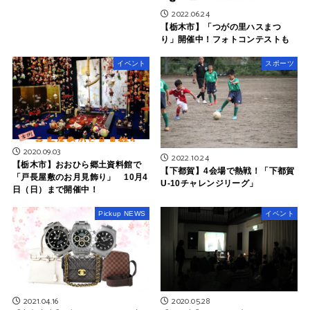
2022.06.24
【栃木市】「つがの里ハスまつ
り」開催中！フォトコンテストも
イベント
スポーツ
2020.09.03
2022.10.24
【栃木市】おおひら郷土資料館で
【下都賀】4会場で熱戦！「下都賀
「戸長屋敷のお月見飾り」 10月4
U-10チャレンジリーグ」
日（日）まで開催中！
Pickup NEWS
イベント
2021.04.16
2020.05.28