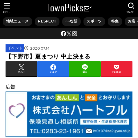
MENU
SEARCH
地域ニュース
RESPECT
○○な話
スポーツ
特集
お店
2020.07.14
イベント
【下野市】夏まつり 中止決まる
ポスト
シェア
送る
Pocket
広告