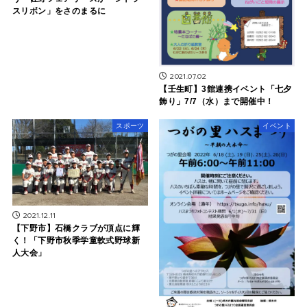
スリボン」をさのまるに
2021.07.02
【壬生町】3館連携イベント「七夕
飾り」7/7（水）まで開催中！
スポーツ
イベント
2021.12.11
【下野市】石橋クラブが頂点に輝
く！「下野市秋季学童軟式野球新
人大会」