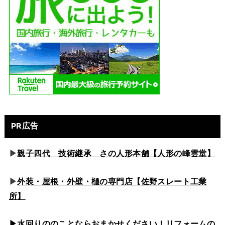
PR広告
▶
親子四代 技術継承 さの人形本舗【人形の峰雲堂】
▶
外装・屋根・外壁・樋の専門店【佐野スレート工業
所】
▶水回りののこと
ならおまかせください！リフォームの