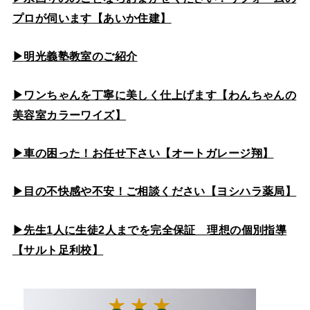
プロが伺います【あいか住建】
▶
明光義塾教室のご紹介
▶ワンちゃんを丁寧に美しく仕上げます【わんちゃんの
美容室カラーワイズ】
▶車の困った！お任せ下さい【オートガレージ翔】
▶目の不快感や不安！ご相談ください【ヨシハラ薬局】
▶先生1人に生徒2人までを完全保証 理想の個別指導
【サルト足利校】