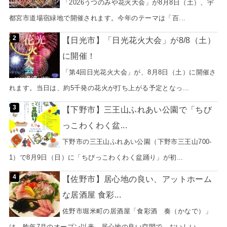
「2026うつのみや花火大会」が8月8日（土）、宇
都宮市道場宿緑地で開催されます。今年のテーマは「百...
【日光市】「日光花火大会」が8/8（土）
に開催！
「第4回日光花火大会」が、8月8日（土）に開催さ
れます。当日は、約5千発の花火が打ち上がる予定となっ...
【下野市】三王山ふれあい公園で「ちび
っこわくわく盆...
下野市の三王山ふれあい公園（下野市三王山700-
1）で8月9日（日）に「ちびっこわくわく盆踊り」が初...
【佐野市】居心地の良い、アットホーム
な居酒屋 食彩...
佐野市堀米町の居酒屋「食彩酒 奏（かなで）」
は、昨年7月のオープン以来、居心地の良い空間で、おいしい...