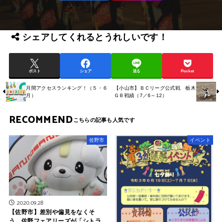
シェアしてくれるとうれしいです！
ポスト
シェア
送る
Pocket
月間アクセスランキング！（５・６
【小山市】ＢＣリーグ公式戦 栃木
月）
ＧＢ戦績（7／6～12）
RECOMMEND
佐野市
イベント
2020.09.28
【佐野市】差別や偏見をなくそ
う 佐野フェアリーズが「シトラ