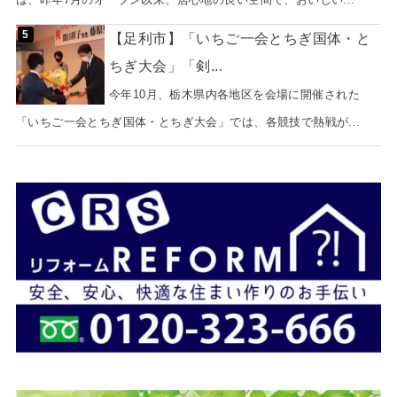
【足利市】「いちご一会とちぎ国体・と
ちぎ大会」「剣...
今年10月、栃木県内各地区を会場に開催された
「いちご一会とちぎ国体・とちぎ大会」では、各競技で熱戦が...