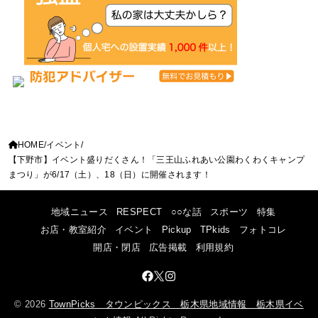
HOME
イベント
【下野市】イベント盛りだくさん！「三王山ふれあい公園わくわくキャンプ
まつり」が6/17（土）、18（日）に開催されます！
地域ニュース
RESPECT
○○な話
スポーツ
特集
お店・教室紹介
イベント
Pickup
TPkids
フォトコレ
開店・閉店
広告掲載
利用規約
© 2026
TownPicks タウンピックス 栃木県地域情報 栃木県イベ