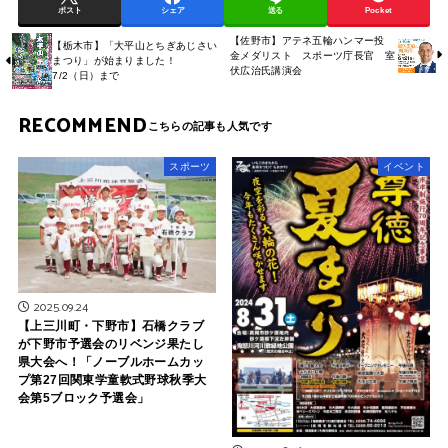
ポスト
シェア
送る
Pocket
【佐野市】アテネ五輪ハンマー投
【栃木市】「大平山とちぎあじさい
金メダリスト スポーツ庁長官 室
まつり」が始まりました！
伏広治氏講演会
7/2（日）まで
RECOMMEND
スポーツ
イベント
2025.09.24
【上三川町・下野市】石橋クラブ
が下野市予選会のリベンジ果たし
県大会へ！「ノーブルホームカッ
プ第27回関東学童軟式野球秋季大
会第5ブロック予選会」