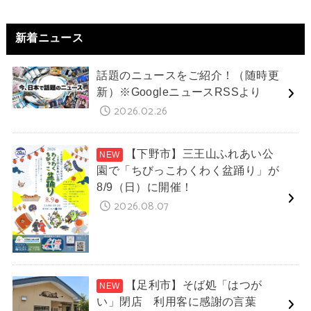
新着ニュース
話題のニュースをご紹介！（随時更
新）※GoogleニュースRSSより
2026.02.26
【下野市】三王山ふれあい公
園で「ちびっこわくわく盆踊り」が
8/9（日）に開催！
2026.08.07
【足利市】そば処「はつが
い」閉店 利用客に感謝の言葉