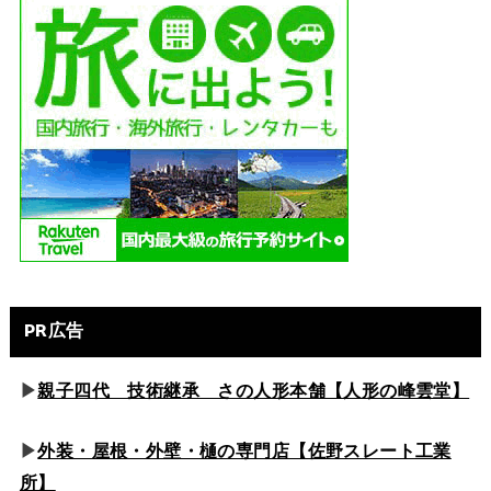
PR広告
▶
親子四代 技術継承 さの人形本舗【人形の峰雲堂】
▶
外装・屋根・外壁・樋の専門店【佐野スレート工業
所】