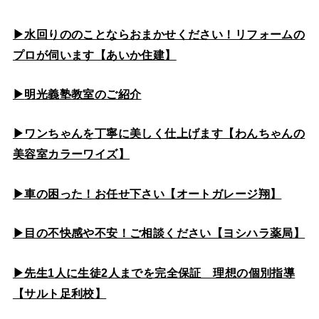
▶水回りののこと
ならおまかせください！リフォームの
プロが伺います【あいか住建】
▶
明光義塾教室のご紹介
▶ワンちゃんを丁寧に美しく仕上げます【わんちゃんの
美容室カラーワイズ】
▶車の困った！お任せ下さい【オートガレージ翔】
▶目の不快感や不安！ご相談ください【ヨシハラ薬局】
▶先生1人に生徒2人までを完全保証 理想の個別指導
【サルト足利校】