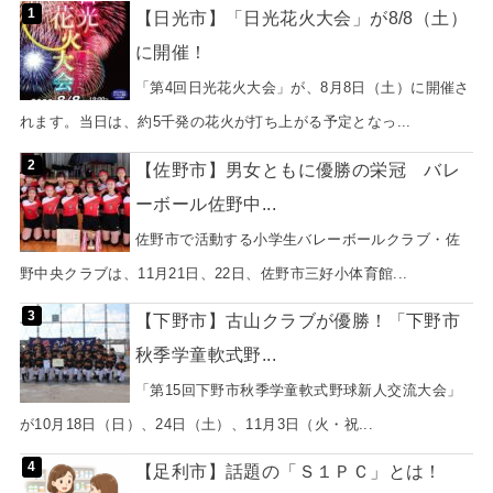
【日光市】「日光花火大会」が8/8（土）
に開催！
「第4回日光花火大会」が、8月8日（土）に開催さ
れます。当日は、約5千発の花火が打ち上がる予定となっ...
【佐野市】男女ともに優勝の栄冠 バレ
ーボール佐野中...
佐野市で活動する小学生バレーボールクラブ・佐
野中央クラブは、11月21日、22日、佐野市三好小体育館...
【下野市】古山クラブが優勝！「下野市
秋季学童軟式野...
「第15回下野市秋季学童軟式野球新人交流大会」
が10月18日（日）、24日（土）、11月3日（火・祝...
【足利市】話題の「Ｓ１ＰＣ」とは！