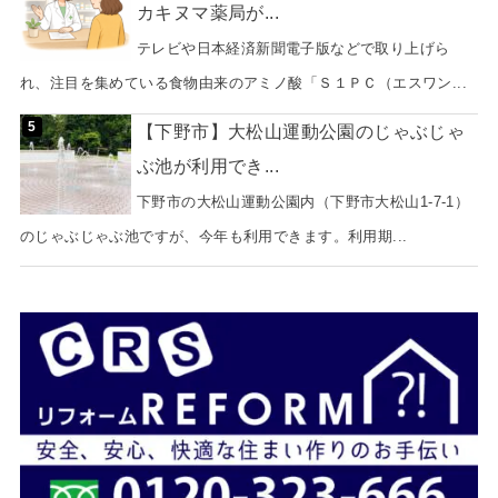
カキヌマ薬局が...
テレビや日本経済新聞電子版などで取り上げら
れ、注目を集めている食物由来のアミノ酸「Ｓ１ＰＣ（エスワン...
【下野市】大松山運動公園のじゃぶじゃ
ぶ池が利用でき...
下野市の大松山運動公園内（下野市大松山1-7-1）
のじゃぶじゃぶ池ですが、今年も利用できます。利用期...