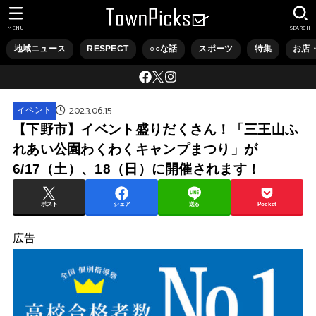
MENU
SEARCH
地域ニュース
RESPECT
○○な話
スポーツ
特集
お店
2023.06.15
イベント
【下野市】イベント盛りだくさん！「三王山ふ
れあい公園わくわくキャンプまつり」が
6/17（土）、18（日）に開催されます！
ポスト
シェア
送る
Pocket
広告