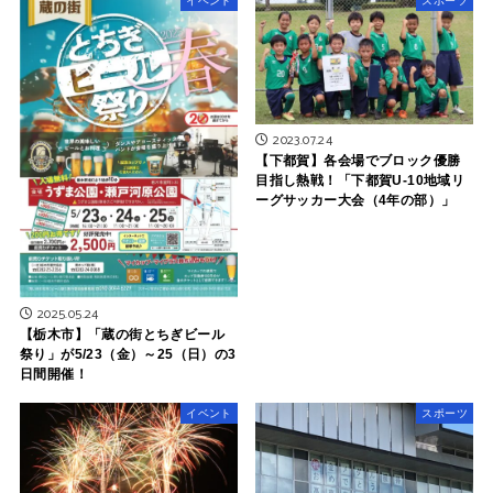
イベント
スポーツ
2023.07.24
【下都賀】各会場でブロック優勝
目指し熱戦！「下都賀U-10地域リ
ーグサッカー大会（4年の部）」
2025.05.24
【栃木市】「蔵の街とちぎビール
祭り」が5/23（金）～25（日）の3
日間開催！
イベント
スポーツ