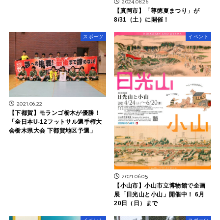
2024.08.26
【真岡市】「尊徳夏まつり」が
8/31（土）に開催！
スポーツ
イベント
2021.06.22
【下都賀】モランゴ栃木が優勝！
「全日本U-12フットサル選手権大
会栃木県大会 下都賀地区予選」
2021.06.05
【小山市】小山市立博物館で企画
展「日光山と小山」開催中！ 6月
20日（日）まで