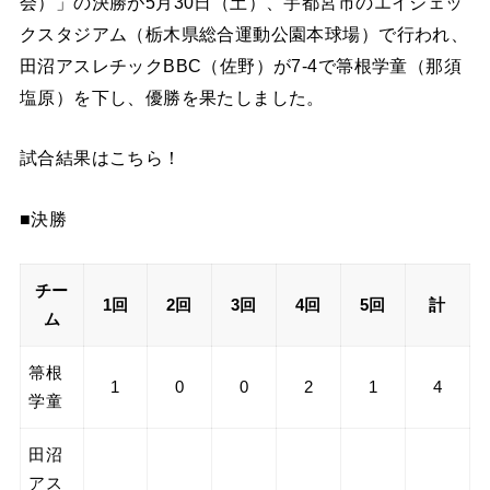
会）」の決勝が5月30日（土）、宇都宮市のエイジェッ
クスタジアム（栃木県総合運動公園本球場）で行われ、
田沼アスレチックBBC（佐野）が7-4で箒根学童（那須
塩原）を下し、優勝を果たしました。
試合結果はこちら！
■決勝
チー
1回
2回
3回
4回
5回
計
ム
箒根
1
0
0
2
1
4
学童
田沼
アス