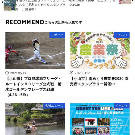
を巡って記念品をゲットしよう！ま
初回の猛攻で快勝 山辺シニアリー
ちスタ「足利まちめぐりスタンプラ
グ2026
リー」開催中！
RECOMMEND
スポーツ
イベント
2021.05.10
2021.01.12
【小山市】プロ野球独立リーグ・
【小山市】街めぐり農業祭2020 直
ルートインＢＣリーグ公式戦 栃
売所スタンプラリー開催中
木ゴールデンブレーブス戦績
（4/26～5/9）
地域ニュース
イベント