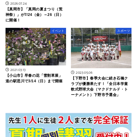
2026.07.24
【真岡市】「真岡の夏まつり（荒
神祭）」が7/24（金）～26（日）
に開催！
イベント
スポーツ
2021.03.13
2023.05.06
【小山市】早春の花「雪割草展」
【下野市】春季大会に続き石橋ク
道の駅思川で3/14（日）まで開催
ラブが優勝果たす！「全日本学童
軟式野球大会（マクドナルド・ト
ーナメント）下野市予選会」