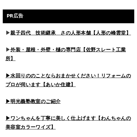
PR広告
▶
親子四代 技術継承 さの人形本舗【人形の峰雲堂】
▶
外装・屋根・外壁・樋の専門店【佐野スレート工業
所】
▶水回りののこと
ならおまかせください！リフォームの
プロが伺います【あいか住建】
▶
明光義塾教室のご紹介
▶ワンちゃんを丁寧に美しく仕上げます【わんちゃんの
美容室カラーワイズ】