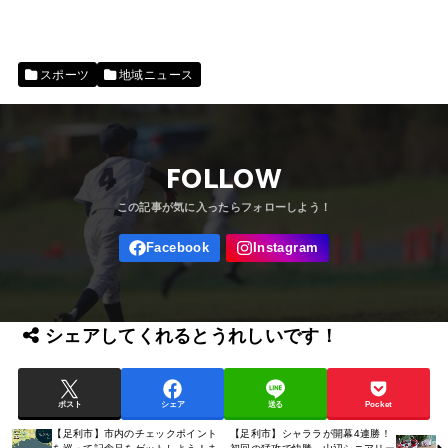
スポーツ
地域ニュース
FOLLOW
シェアしてくれるとうれしいです！
ポスト
シェア
送る
Pocket
【足利市】市内のチェックポイント
【足利市】シャララが開幕4連勝！