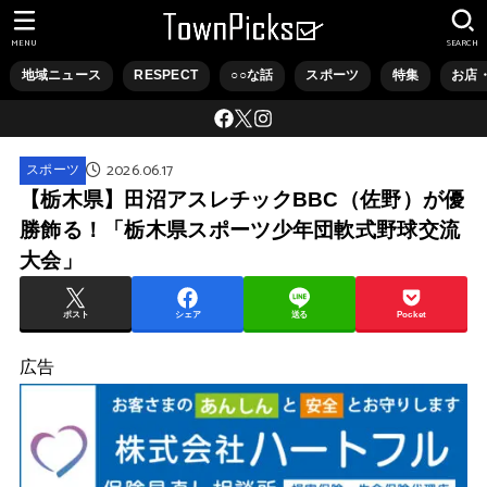
MENU
SEARCH
地域ニュース
RESPECT
○○な話
スポーツ
特集
お店
2026.06.17
スポーツ
【栃木県】田沼アスレチックBBC（佐野）が優
勝飾る！「栃木県スポーツ少年団軟式野球交流
大会」
ポスト
シェア
送る
Pocket
広告