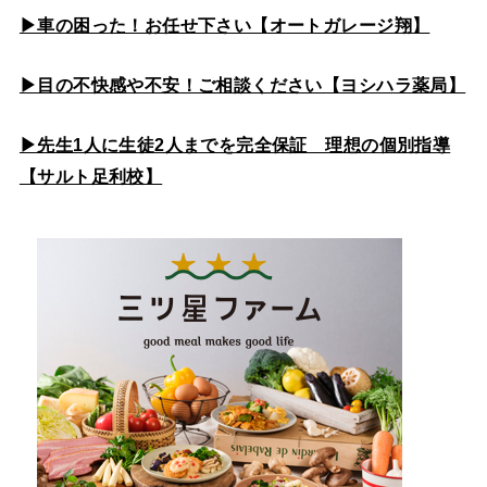
▶車の困った！お任せ下さい【オートガレージ翔】
▶目の不快感や不安！ご相談ください【ヨシハラ薬局】
▶先生1人に生徒2人までを完全保証 理想の個別指導
【サルト足利校】