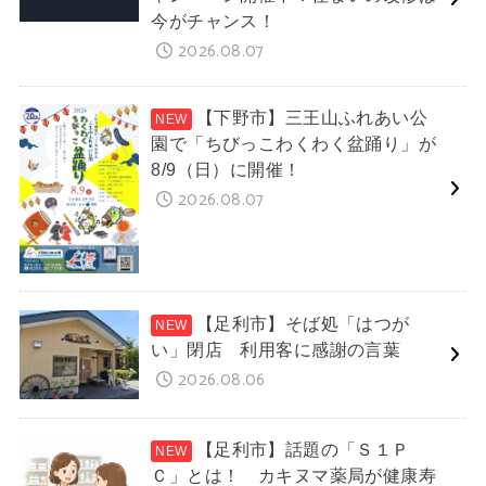
今がチャンス！
2026.08.07
【下野市】三王山ふれあい公
園で「ちびっこわくわく盆踊り」が
8/9（日）に開催！
2026.08.07
【足利市】そば処「はつが
い」閉店 利用客に感謝の言葉
2026.08.06
【足利市】話題の「Ｓ１Ｐ
Ｃ」とは！ カキヌマ薬局が健康寿