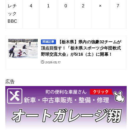
レチ
4
1
0
2
×
7
ック
BBC
【栃木県】県内の強豪32チームが
関連記事
頂点目指す！「栃木県スポーツ少年団軟式
野球交流大会」が5/16（土）に開幕！
2026.05.17
広告