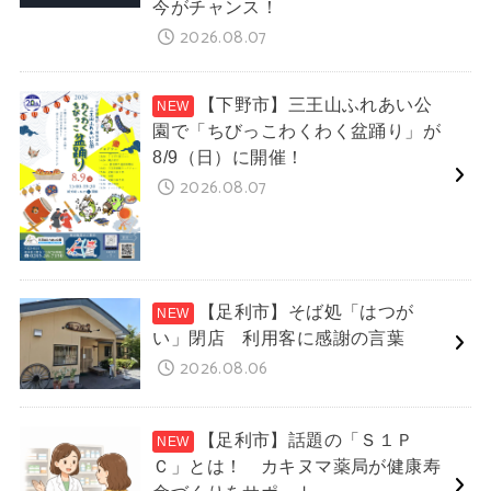
今がチャンス！
2026.08.07
【下野市】三王山ふれあい公
園で「ちびっこわくわく盆踊り」が
8/9（日）に開催！
2026.08.07
【足利市】そば処「はつが
い」閉店 利用客に感謝の言葉
2026.08.06
【足利市】話題の「Ｓ１Ｐ
Ｃ」とは！ カキヌマ薬局が健康寿