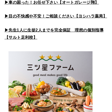
▶車の困った！お任せ下さい【オートガレージ翔】
▶目の不快感や不安！ご相談ください【ヨシハラ薬局】
▶先生1人に生徒2人までを完全保証 理想の個別指導
【サルト足利校】