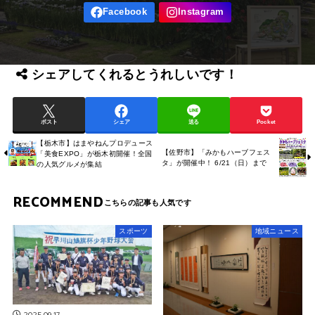
シェアしてくれるとうれしいです！
ポスト
シェア
送る
Pocket
【栃木市】はまやねんプロデュース
【佐野市】「みかもハーブフェス
「美食EXPO」が栃木初開催！全国
タ」が開催中！ 6/21（日）まで
の人気グルメが集結
RECOMMEND
スポーツ
地域ニュース
2025.09.17