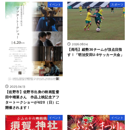
イベント
スポーツ
2026.08.04
【両毛】総勢36チームが頂点目指
す！「明治安田U-9サッカー大会」
2025.04.13
【佐野市】佐野市出身の映画監督
田中晴菜さん 作品上映記念アフ
タートークショーが4/20（日）に
開催されます！
イベント
イベント