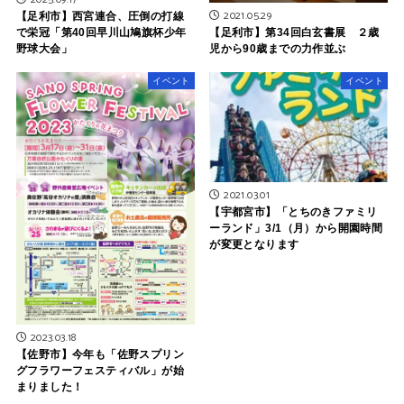
2021.05.29
【足利市】西宮連合、圧倒の打線
【足利市】第34回白玄書展 ２歳
で栄冠「第40回早川山鳩旗杯少年
児から90歳までの力作並ぶ
野球大会」
イベント
イベント
2021.03.01
【宇都宮市】「とちのきファミリ
ーランド」3/1（月）から開園時間
が変更となります
2023.03.18
【佐野市】今年も「佐野スプリン
グフラワーフェスティバル」が始
まりました！