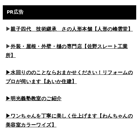
PR広告
▶
親子四代 技術継承 さの人形本舗【人形の峰雲堂】
▶
外装・屋根・外壁・樋の専門店【佐野スレート工業
所】
▶水回りののこと
ならおまかせください！リフォームの
プロが伺います【あいか住建】
▶
明光義塾教室のご紹介
▶ワンちゃんを丁寧に美しく仕上げます【わんちゃんの
美容室カラーワイズ】