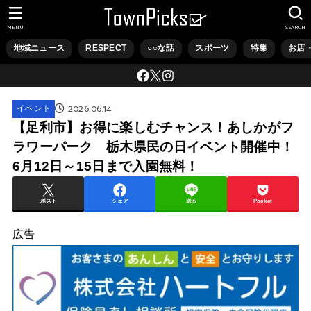
MENU
SEARCH
地域ニュース
RESPECT
○○な話
スポーツ
特集
お店
2026.06.14
イベント
【足利市】お得に楽しむチャンス！あしかがフ
ラワーパーク 栃木県民の日イベント開催中！
6月12日～15日まで入園無料！
ポスト
シェア
送る
Pocket
広告