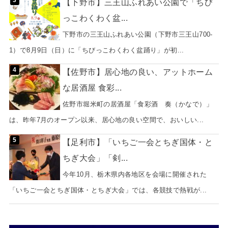
【下野市】三王山ふれあい公園で「ちび
っこわくわく盆...
下野市の三王山ふれあい公園（下野市三王山700-
1）で8月9日（日）に「ちびっこわくわく盆踊り」が初...
【佐野市】居心地の良い、アットホーム
な居酒屋 食彩...
佐野市堀米町の居酒屋「食彩酒 奏（かなで）」
は、昨年7月のオープン以来、居心地の良い空間で、おいしい...
【足利市】「いちご一会とちぎ国体・と
ちぎ大会」「剣...
今年10月、栃木県内各地区を会場に開催された
「いちご一会とちぎ国体・とちぎ大会」では、各競技で熱戦が...