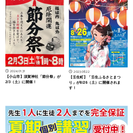
2024.01.31
2023.08.22
【小山市】須賀神社「節分祭」が
【壬生町】「壬生ふるさとまつ
2/3（土）に開催！
り」が8/26（土）に開催されま
す！