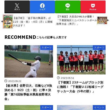
ポスト
シェア
送る
Pocket
【下都賀】大谷北OWLSが優勝！
【益子町】「益子秋の陶器市」が
「下都賀地区ミニバスケットボール
11/3（金・祝）～6日（月）に開催
秋季大会（男子）」
されます！
RECOMMEND
スポーツ
スポーツ
2023.06.14
2023.09.22
【下都賀】23チームがブロック別
【栃木県】佐野日大、石橋など8強
に熱戦！「下都賀U-11地域リーグ
決める！ 9/23（土・祝）に準々決
サッカー大会（5年の部）」
勝「第76回秋季栃木県高校野球大
会」
スポーツ
イベント