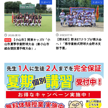
スポーツ
スポーツ
2023.07.16
2026.08.10
【野木町】野木ETクラブが県大会
【小山市】間東キッズV「小
へ！「県学童軟式野球大会野木支
山市夏季学童野球大会（兼小山市
部予選」
総合競技選手権大会）」