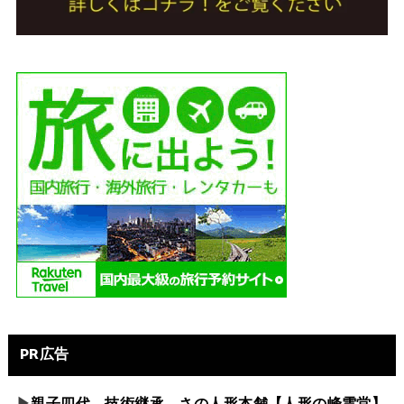
PR広告
▶
親子四代 技術継承 さの人形本舗【人形の峰雲堂】