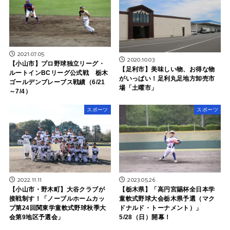
2021.07.05
2020.10.03
【小山市】プロ野球独立リーグ・
【足利市】美味しい物、お得な物
ルートインBCリーグ公式戦 栃木
がいっぱい！足利丸足地方卸売市
ゴールデンブレーブス戦績（6/21
場「土曜市」
～7/4）
スポーツ
スポーツ
2022.11.11
2023.05.26
【小山市・野木町】大谷クラブが
【栃木県】「高円宮賜杯全日本学
接戦制す！「ノーブルホームカッ
童軟式野球大会栃木県予選（マク
プ第24回関東学童軟式野球秋季大
ドナルド・トーナメント）」
会第9地区予選会」
5/28（日）開幕！