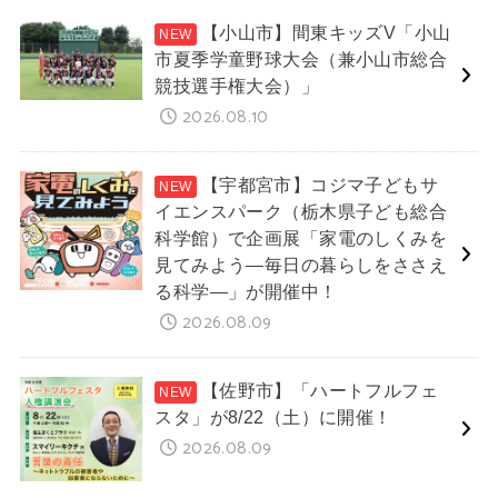
【小山市】間東キッズV「小山
市夏季学童野球大会（兼小山市総合
競技選手権大会）」
2026.08.10
【宇都宮市】コジマ子どもサ
イエンスパーク（栃木県子ども総合
科学館）で企画展「家電のしくみを
見てみよう―毎日の暮らしをささえ
る科学―」が開催中！
2026.08.09
【佐野市】「ハートフルフェ
スタ」が8/22（土）に開催！
2026.08.09