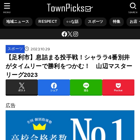
MENU
SEARCH
地域ニュース
RESPECT
○○な話
スポーツ
特集
お店
2023.10.29
スポーツ
【足利市】息詰まる投手戦！シャララ4番別井
がタイムリーで勝利をつかむ！ 山辺マスター
リーグ2023
ポスト
シェア
送る
Pocket
広告