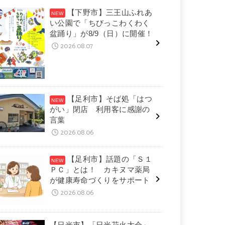
【下野市】三王山ふれあ
い公園で「ちびっこわくわく
盆踊り」が8/9（日）に開催！
2026.08.07
【足利市】そば処「はつ
がい」閉店 利用客に感謝の
言葉
2026.08.06
【足利市】話題の「Ｓ１
ＰＣ」とは！ カキヌマ薬局
が健康寿命づくりをサポート
2026.08.06
【日光市】「日光花火大会」