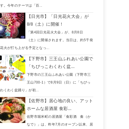
す。今年のテーマは「百...
【日光市】「日光花火大会」が
8/8（土）に開催！
「第4回日光花火大会」が、8月8日
（土）に開催されます。当日は、約5千発
花火が打ち上がる予定となっ...
【下野市】三王山ふれあい公園で
「ちびっこわくわく盆...
下野市の三王山ふれあい公園（下野市三
王山700-1）で8月9日（日）に「ちびっ
わくわく盆踊り」が初...
【佐野市】居心地の良い、アット
ホームな居酒屋 食彩...
佐野市堀米町の居酒屋「食彩酒 奏（か
なで）」は、昨年7月のオープン以来、居