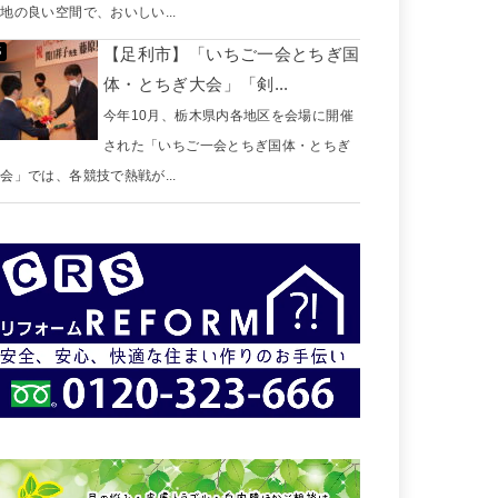
地の良い空間で、おいしい...
【足利市】「いちご一会とちぎ国
体・とちぎ大会」「剣...
今年10月、栃木県内各地区を会場に開催
された「いちご一会とちぎ国体・とちぎ
会」では、各競技で熱戦が...