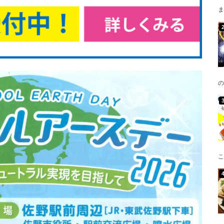
ま
の
こ