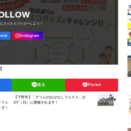
OLLOW
！
送る
Pocket
【下野市】「グリムのおはなしフェスト」が
6/7（日）に開催されます！
ナフェ
ます！