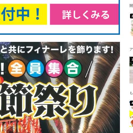
開
ア
も