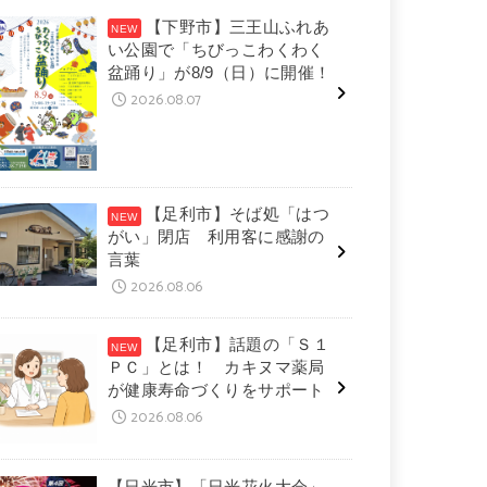
【下野市】三王山ふれあ
い公園で「ちびっこわくわく
盆踊り」が8/9（日）に開催！
2026.08.07
【足利市】そば処「はつ
がい」閉店 利用客に感謝の
言葉
2026.08.06
【足利市】話題の「Ｓ１
ＰＣ」とは！ カキヌマ薬局
が健康寿命づくりをサポート
2026.08.06
【日光市】「日光花火大会」