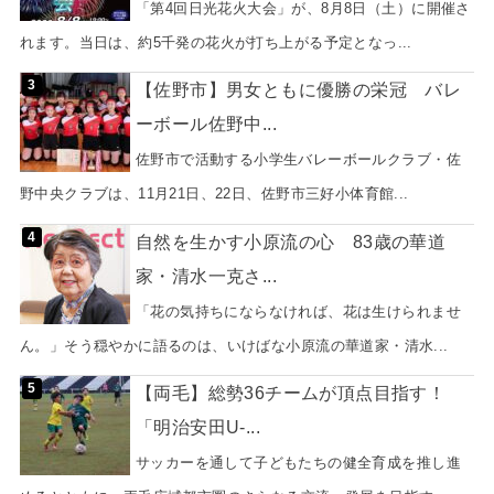
「第4回日光花火大会」が、8月8日（土）に開催さ
れます。当日は、約5千発の花火が打ち上がる予定となっ...
【佐野市】男女ともに優勝の栄冠 バレ
ーボール佐野中...
佐野市で活動する小学生バレーボールクラブ・佐
野中央クラブは、11月21日、22日、佐野市三好小体育館...
自然を生かす小原流の心 83歳の華道
家・清水一克さ...
「花の気持ちにならなければ、花は生けられませ
ん。」そう穏やかに語るのは、いけばな小原流の華道家・清水...
【両毛】総勢36チームが頂点目指す！
「明治安田U-...
サッカーを通して子どもたちの健全育成を推し進