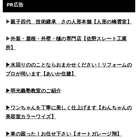
PR広告
▶
親子四代 技術継承 さの人形本舗【人形の峰雲堂】
▶
外装・屋根・外壁・樋の専門店【佐野スレート工業
所】
▶水回りののこと
ならおまかせください！リフォームの
プロが伺います【あいか住建】
▶
明光義塾教室のご紹介
▶ワンちゃんを丁寧に美しく仕上げます【わんちゃんの
美容室カラーワイズ】
▶車の困った！お任せ下さい【オートガレージ翔】