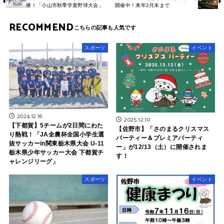
勝！「小山市秋季学童野球大会」
開催中！来年2月末まで
RECOMMEND
スポーツ
イベント
2024.12.16
2025.12.10
【下都賀】5チームが2日間にわた
【佐野市】「さのまるクリスマス
り熱戦！「JA全農杯全国小学生選
パーティー＆プレミアパーティ
抜サッカーin関東栃木県大会 U-11
ー」が12/13（土）に開催されま
栃木県少年サッカー大会 下都賀チ
す！
ャレンジリーグ」
スポーツ
イベント