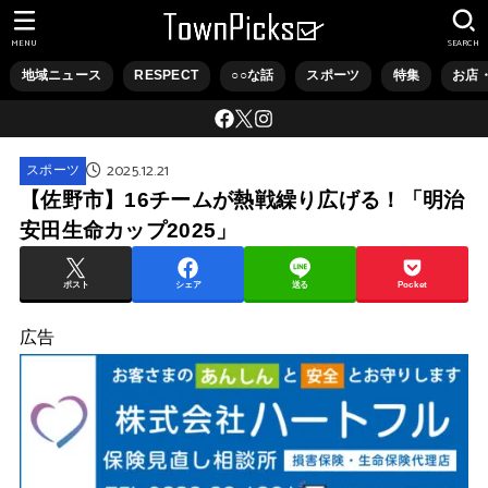
MENU
SEARCH
地域ニュース
RESPECT
○○な話
スポーツ
特集
お店
2025.12.21
スポーツ
【佐野市】16チームが熱戦繰り広げる！「明治
安田生命カップ2025」
ポスト
シェア
送る
Pocket
広告