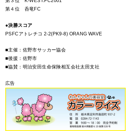
第３位 K-WEST.FC2001
第４位 呑竜FC
●決勝スコア
PSFCアトレチコ 2-2(PK9-8) ORANG WAVE
■主催：佐野市サッカー協会
■後援：佐野市
■協賛：明治安田生命保険相互会社太田支社
広告