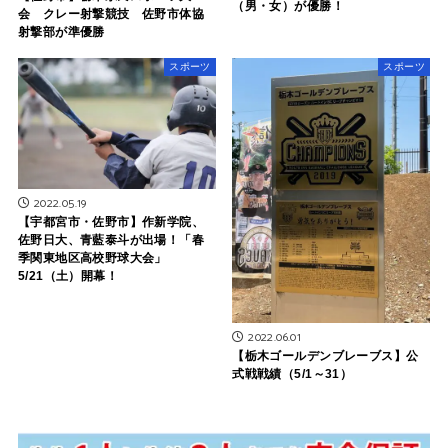
（男・女）が優勝！
会 クレー射撃競技 佐野市体協
射撃部が準優勝
スポーツ
スポーツ
2022.05.19
【宇都宮市・佐野市】作新学院、
佐野日大、青藍泰斗が出場！「春
季関東地区高校野球大会」
5/21（土）開幕！
2022.06.01
【栃木ゴールデンブレーブス】公
式戦戦績（5/1～31）