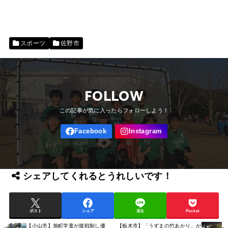
スポーツ
佐野市
FOLLOW
シェアしてくれるとうれしいです！
ポスト
シェア
送る
Pocket
【小山市】旭町学童が接戦制し優
【栃木市】「うずまの竹あかり」が