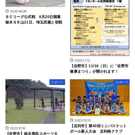
2020.06.08
ＢＣリーグ公式戦 6月20日開幕
栃木ＧＢは21日、埼玉武蔵と初戦
2025.11.13
【佐野市】11/16（日）に「佐野市
健康まつり」が開かれます！
スポーツ
スポーツ
2023.05.10
【足利市】第40回ミニバスケット
2023.10.16
ボール新人大会 足利南クラブ
【佐野市】栃木県民スポーツ大