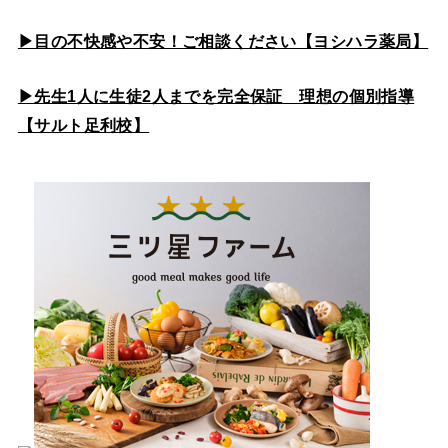
▶目の不快感や不安！ご相談ください【ヨシハラ薬局】
▶先生1人に生徒2人までを完全保証 理想の個別指導
【サルト足利校】