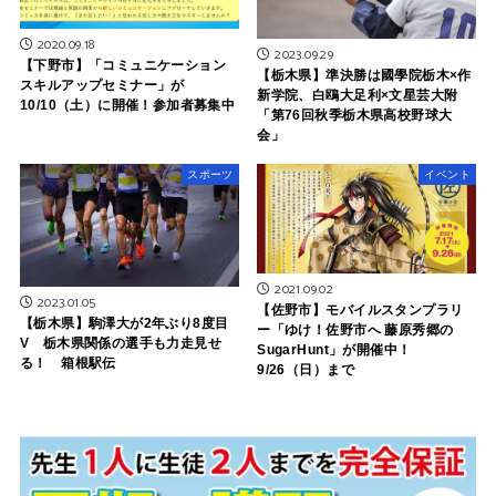
2020.09.18
2023.09.29
【下野市】「コミュニケーション
【栃木県】準決勝は國學院栃木×作
スキルアップセミナー」が
新学院、白鴎大足利×文星芸大附
10/10（土）に開催！参加者募集中
「第76回秋季栃木県高校野球大
会」
スポーツ
イベント
2021.09.02
2023.01.05
【佐野市】モバイルスタンプラリ
【栃木県】駒澤大が2年ぶり8度目
ー「ゆけ！佐野市へ 藤原秀郷の
V 栃木県関係の選手も力走見せ
SugarHunt」が開催中！
る！ 箱根駅伝
9/26（日）まで