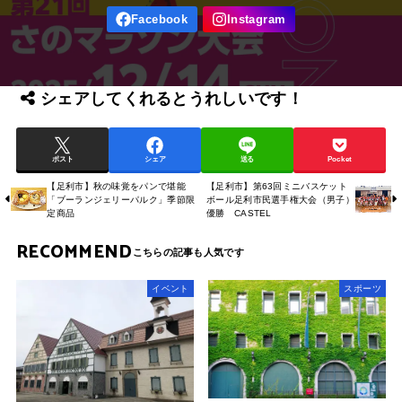
シェアしてくれるとうれしいです！
ポスト
シェア
送る
Pocket
【足利市】秋の味覚をパンで堪能
【足利市】第63回ミニバスケット
「ブーランジェリーパルク」季節限
ボール足利市民選手権大会（男子）
定商品
優勝 CASTEL
RECOMMEND
イベント
スポーツ