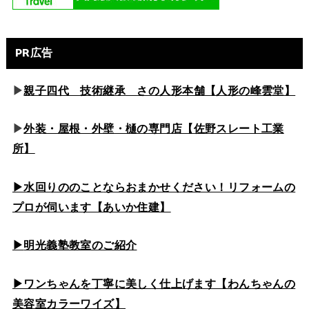
PR広告
▶
親子四代 技術継承 さの人形本舗【人形の峰雲堂】
▶
外装・屋根・外壁・樋の専門店【佐野スレート工業
所】
▶水回りののこと
ならおまかせください！リフォームの
プロが伺います【あいか住建】
▶
明光義塾教室のご紹介
▶ワンちゃんを丁寧に美しく仕上げます【わんちゃんの
美容室カラーワイズ】