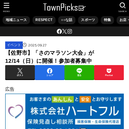
MENU
SEARCH
地域ニュース
RESPECT
○○な話
スポーツ
特集
お店
2025.09.27
イベント
【佐野市】「さのマラソン大会」が
12/14（日）に開催！参加者募集中
ポスト
シェア
送る
Pocket
広告