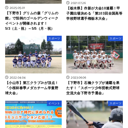
2021.07.26
2025.05.01
【栃木県】作新が大会10連覇！甲
【下野市】グリムの森「グリムの
子園出場決める「第103回全国高等
館」で恒例のゴールデンウィーク
学校野球選手権栃木大会」
イベントが開催されます！
5/3（土・祝）～5/5（月・祝）
スポーツ
スポーツ
2022.04.04
2023.06.06
【小山市】第三クラブJrが頂点！
【下野市】石橋クラブが連覇を果
「小桜杯春季メダカチーム学童野
たす！「スポーツ少年団軟式野球
球大会」
交流大会下野市予選会」
イベント
スポーツ