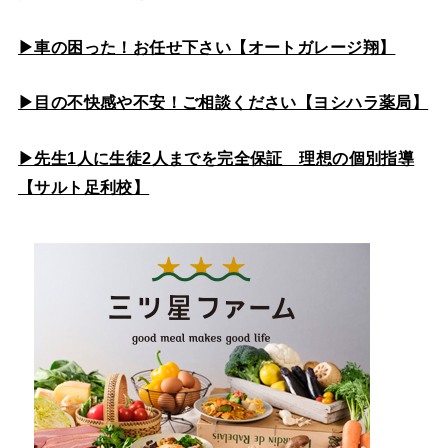
▶車の困った！お任せ下さい【オートガレージ翔】
▶目の不快感や不安！ご相談ください【ヨシハラ薬局】
▶先生1人に生徒2人までを完全保証 理想の個別指導
【サルト足利校】