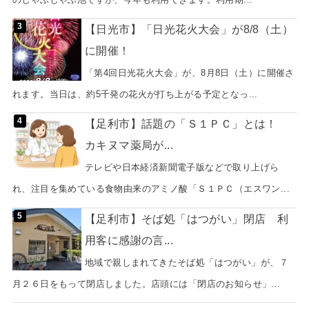
【日光市】「日光花火大会」が8/8（土）
に開催！
「第4回日光花火大会」が、8月8日（土）に開催さ
れます。当日は、約5千発の花火が打ち上がる予定となっ...
【足利市】話題の「Ｓ１ＰＣ」とは！
カキヌマ薬局が...
テレビや日本経済新聞電子版などで取り上げら
れ、注目を集めている食物由来のアミノ酸「Ｓ１ＰＣ（エスワン...
【足利市】そば処「はつがい」閉店 利
用客に感謝の言...
地域で親しまれてきたそば処「はつがい」が、７
月２６日をもって閉店しました。店頭には「閉店のお知らせ」...