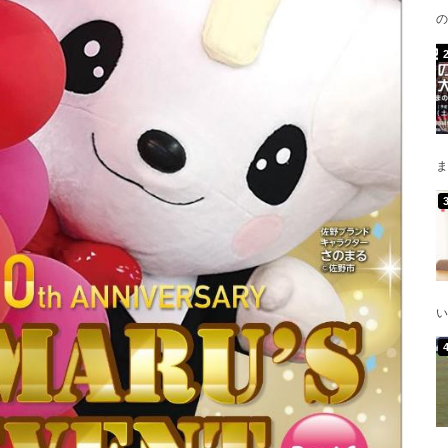
の
ま
い