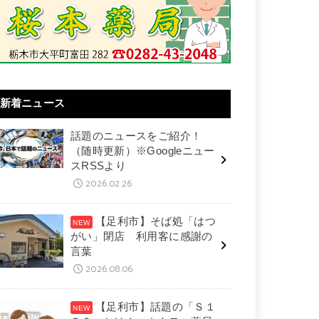
新着ニュース
話題のニュースをご紹介！
（随時更新）※Googleニュー
スRSSより
2026.02.26
【足利市】そば処「はつ
がい」閉店 利用客に感謝の
言葉
2026.08.06
【足利市】話題の「Ｓ１