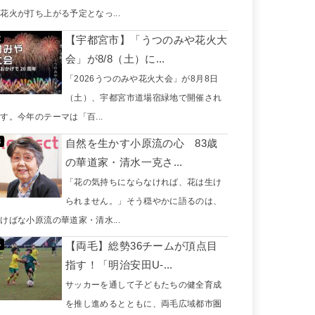
花火が打ち上がる予定となっ...
【宇都宮市】「うつのみや花火大
会」が8/8（土）に...
「2026うつのみや花火大会」が8月8日
（土）、宇都宮市道場宿緑地で開催され
す。今年のテーマは「百...
自然を生かす小原流の心 83歳
の華道家・清水一克さ...
「花の気持ちにならなければ、花は生け
られません。」そう穏やかに語るのは、
けばな小原流の華道家・清水...
【両毛】総勢36チームが頂点目
指す！「明治安田U-...
サッカーを通して子どもたちの健全育成
を推し進めるとともに、両毛広域都市圏