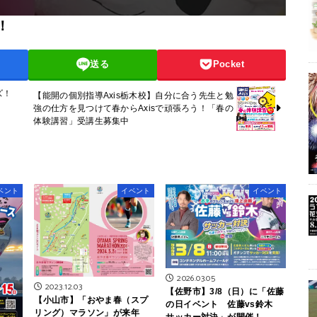
！
送る
Pocket
ズ！
【能開の個別指導Axis栃木校】自分に合う先生と勉
強の仕方を見つけて春からAxisで頑張ろう！「春の
体験講習」受講生募集中
ベント
イベント
イベント
2026.03.05
2023.12.03
【佐野市】3/8（日）に「佐藤
【小山市】「おやま春（スプ
の日イベント 佐藤vs鈴木
リング）マラソン」が来年
サッカー対決」が開催！