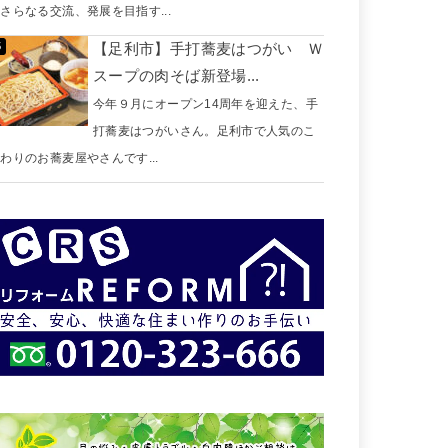
さらなる交流、発展を目指す...
【足利市】手打蕎麦はつがい Ｗ
スープの肉そば新登場...
今年９月にオープン14周年を迎えた、手
打蕎麦はつがいさん。足利市で人気のこ
わりのお蕎麦屋やさんです...