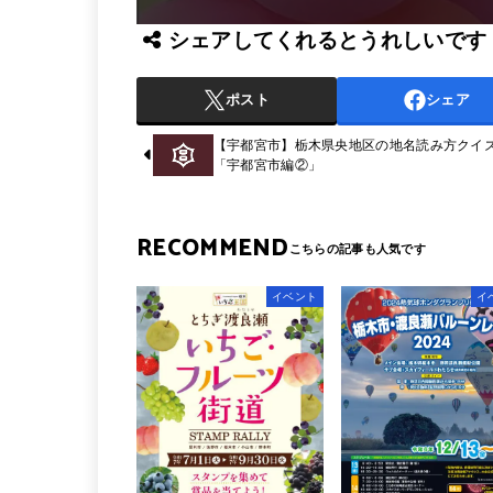
シェアしてくれるとうれしいです
ポスト
シェア
【宇都宮市】栃木県央地区の地名読み方クイ
「宇都宮市編②」
RECOMMEND
イベント
イ