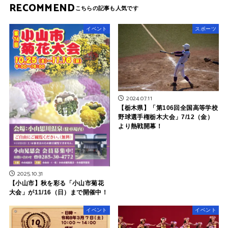
RECOMMEND
イベント
スポーツ
2024.07.11
【栃木県】「第106回全国高等学校
野球選手権栃木大会」7/12（金）
より熱戦開幕！
2025.10.31
【小山市】秋を彩る「小山市菊花
大会」が11/16（日）まで開催中！
イベント
イベント