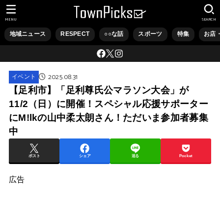
MENU
SEARCH
地域ニュース
RESPECT
○○な話
スポーツ
特集
お店
2025.08.31
イベント
【足利市】「足利尊氏公マラソン大会」が
11/2（日）に開催！スペシャル応援サポーター
にM!lkの山中柔太朗さん！ただいま参加者募集
中
ポスト
シェア
送る
Pocket
広告