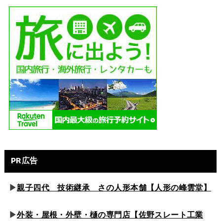
PR広告
▶
親子四代 技術継承 さの人形本舗【人形の峰雲堂】
▶
外装・屋根・外壁・樋の専門店【佐野スレート工業