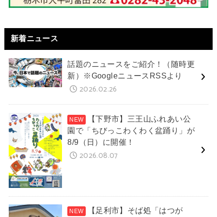
新着ニュース
話題のニュースをご紹介！（随時更
新）※GoogleニュースRSSより
2026.02.26
【下野市】三王山ふれあい公
園で「ちびっこわくわく盆踊り」が
8/9（日）に開催！
2026.08.07
【足利市】そば処「はつが