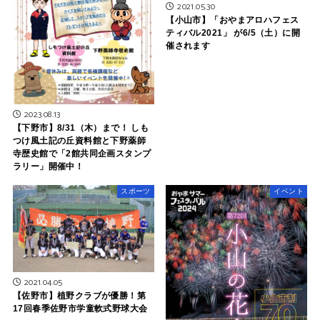
2021.05.30
【小山市】「おやまアロハフェス
ティバル2021」 が6/5（土）に開
催されます
2023.08.13
【下野市】8/31（木）まで！ しも
つけ風土記の丘資料館と下野薬師
寺歴史館で「2館共同企画スタンプ
ラリー」開催中！
スポーツ
イベント
2021.04.05
【佐野市】植野クラブが優勝！第
17回春季佐野市学童軟式野球大会