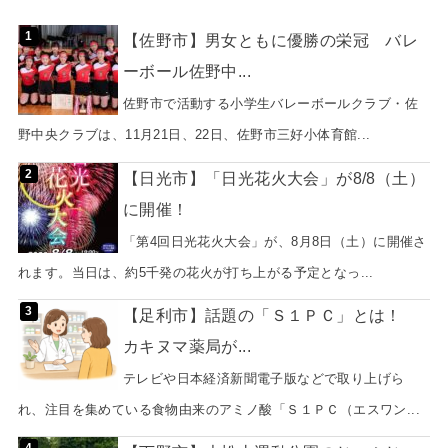
【佐野市】男女ともに優勝の栄冠 バレ
ーボール佐野中...
佐野市で活動する小学生バレーボールクラブ・佐
野中央クラブは、11月21日、22日、佐野市三好小体育館...
【日光市】「日光花火大会」が8/8（土）
に開催！
「第4回日光花火大会」が、8月8日（土）に開催さ
れます。当日は、約5千発の花火が打ち上がる予定となっ...
【足利市】話題の「Ｓ１ＰＣ」とは！
カキヌマ薬局が...
テレビや日本経済新聞電子版などで取り上げら
れ、注目を集めている食物由来のアミノ酸「Ｓ１ＰＣ（エスワン...