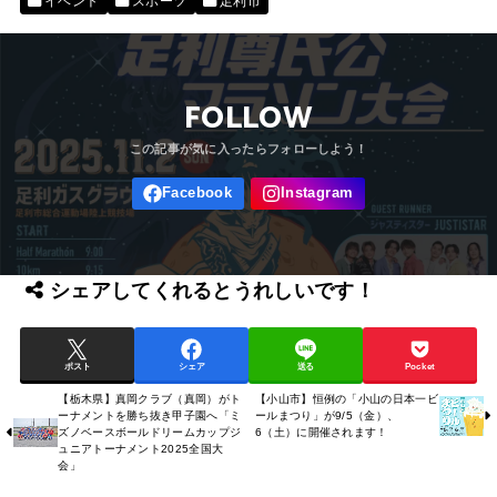
イベント
スポーツ
足利市
FOLLOW
シェアしてくれるとうれしいです！
ポスト
シェア
送る
Pocket
【栃木県】真岡クラブ（真岡）がト
【小山市】恒例の「小山の日本一ビ
ーナメントを勝ち抜き甲子園へ「ミ
ールまつり」が9/5（金）、
ズノベースボールドリームカップジ
6（土）に開催されます！
ュニアトーナメント2025全国大
会」