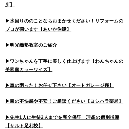
所】
▶水回りののこと
ならおまかせください！リフォームの
プロが伺います【あいか住建】
▶
明光義塾教室のご紹介
▶ワンちゃんを丁寧に美しく仕上げます【わんちゃんの
美容室カラーワイズ】
▶車の困った！お任せ下さい【オートガレージ翔】
▶目の不快感や不安！ご相談ください【ヨシハラ薬局】
▶先生1人に生徒2人までを完全保証 理想の個別指導
【サルト足利校】