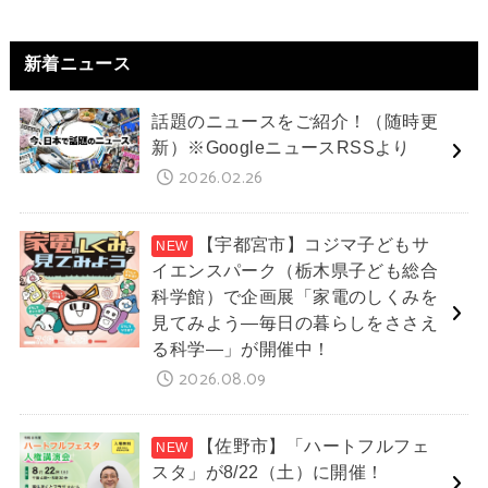
新着ニュース
話題のニュースをご紹介！（随時更
新）※GoogleニュースRSSより
2026.02.26
【宇都宮市】コジマ子どもサ
イエンスパーク（栃木県子ども総合
科学館）で企画展「家電のしくみを
見てみよう―毎日の暮らしをささえ
る科学―」が開催中！
2026.08.09
【佐野市】「ハートフルフェ
スタ」が8/22（土）に開催！