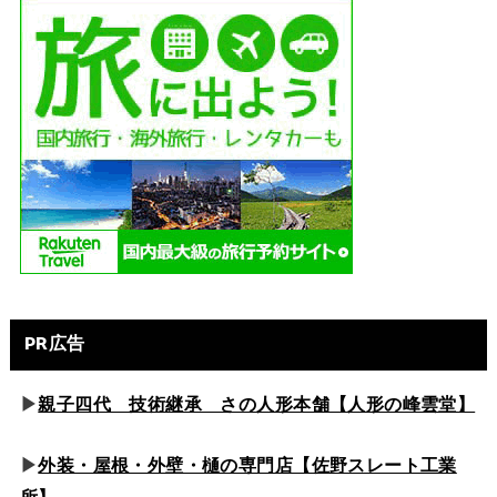
PR広告
▶
親子四代 技術継承 さの人形本舗【人形の峰雲堂】
▶
外装・屋根・外壁・樋の専門店【佐野スレート工業