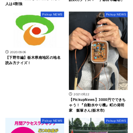
人は4割強
Pickup NEWS
Pickup NEWS
2020.09.06
【下野市編】栃木県南地区の地名
読み方クイズ！
2021.08.22
【PickupNews】3000円でできち
ゃう！『自動水やり機』町の発明
家 飯塚さん(栃木市)
Pickup NEWS
Pickup NEWS