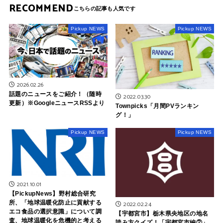
RECOMMEND
Pickup NEWS
Pickup NEWS
2026.02.26
話題のニュースをご紹介！（随時
2022.03.30
更新）※GoogleニュースRSSより
Townpicks「月間PVランキン
グ！」
Pickup NEWS
Pickup NEWS
2021.10.01
【PickupNews】野村総合研究
所、「地球温暖化防止に貢献する
2022.02.24
エコ食品の選択意識」について調
【宇都宮市】栃木県央地区の地名
査、地球温暖化を危機的と考える
読み方クイズ！「宇都宮市編②」