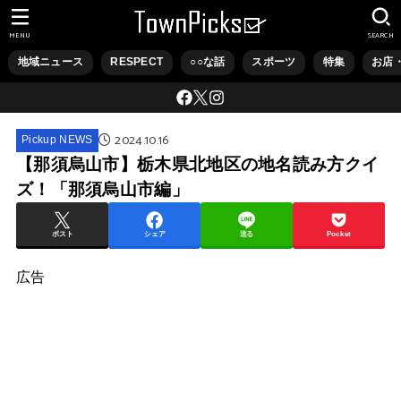
MENU
SEARCH
地域ニュース
RESPECT
○○な話
スポーツ
特集
お店
2024.10.16
Pickup NEWS
【那須烏山市】栃木県北地区の地名読み方クイ
ズ！「那須烏山市編」
ポスト
シェア
送る
Pocket
広告