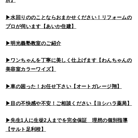
所】
▶水回りののこと
ならおまかせください！リフォームの
プロが伺います【あいか住建】
▶
明光義塾教室のご紹介
▶ワンちゃんを丁寧に美しく仕上げます【わんちゃんの
美容室カラーワイズ】
▶車の困った！お任せ下さい【オートガレージ翔】
▶目の不快感や不安！ご相談ください【ヨシハラ薬局】
▶先生1人に生徒2人までを完全保証 理想の個別指導
【サルト足利校】