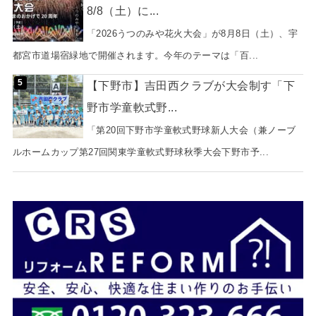
8/8（土）に...
「2026うつのみや花火大会」が8月8日（土）、宇
都宮市道場宿緑地で開催されます。今年のテーマは「百...
【下野市】吉田西クラブが大会制す「下
野市学童軟式野...
「第20回下野市学童軟式野球新人大会（兼ノーブ
ルホームカップ第27回関東学童軟式野球秋季大会下野市予...