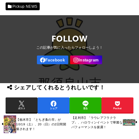
Pickup NEWS
FOLLOW
シェアしてくれるとうれしいです！
ポスト
シェア
送る
Pocket
【足利市】「ラウレアフラクラ
【栃木市】「とちぎ蚤の市」が
ブ」、ハロウィンイベントで華麗な
10/19（土）、20（日）の2日間開
パフォーマンスを披露！
催されます！