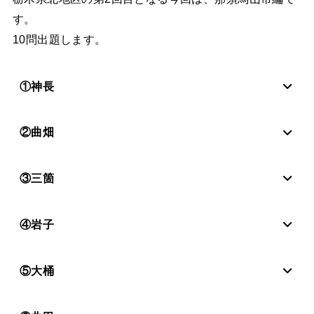
す。
10問出題します。
①神長
②曲畑
③三箇
④岩子
⑤大桶