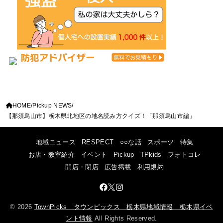
HOME
Pickup NEWS
【那須烏山市】栃木県北地区の地名読み方クイズ！「那須烏山市編」
地域ニュース
RESPECT
○○な話
スポーツ
特集
お店・教室紹介
イベント
Pickup
TPkids
フォトコレ
開店・閉店
広告掲載
利用規約
© 2026
TownPicks タウンピックス 栃木県地域情報 栃木県イベ
ント情報
All Rights Reserved.