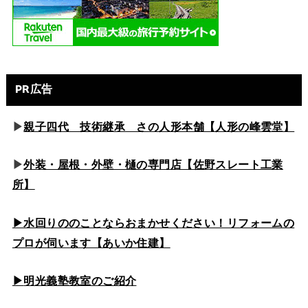
PR広告
▶
親子四代 技術継承 さの人形本舗【人形の峰雲堂】
▶
外装・屋根・外壁・樋の専門店【佐野スレート工業
所】
▶水回りののこと
ならおまかせください！リフォームの
プロが伺います【あいか住建】
▶
明光義塾教室のご紹介