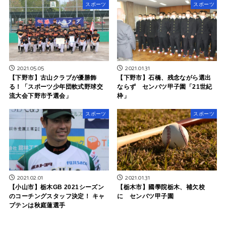
スポーツ
スポーツ
2021.05.05
2021.01.31
【下野市】古山クラブが優勝飾
【下野市】石橋、残念ながら選出
る！「スポーツ少年団軟式野球交
ならず センバツ甲子園「21世紀
流大会下野市予選会」
枠」
スポーツ
スポーツ
2021.02.01
2021.01.31
【小山市】栃木GB 2021シーズン
【栃木市】國學院栃木、補欠校
のコーチングスタッフ決定！ キャ
に センバツ甲子園
プテンは秋庭蓮選手