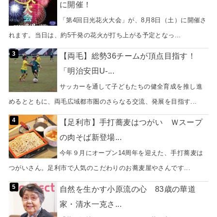
に開催！
「第4回日光花火大会」が、8月8日（土）に開催さ
れます。当日は、約5千発の花火が打ち上がる予定となっ...
【両毛】総勢36チームが頂点目指す！
「明治安田U-...
サッカーを通して子どもたちの健全育成を推し進
めるとともに、両毛広域都市圏のさらなる交流、発展を目指す...
【足利市】手打蕎麦はつがい Ｗスープ
の肉そば新登場...
今年９月にオープン14周年を迎えた、手打蕎麦は
つがいさん。足利市で人気のこだわりのお蕎麦屋やさんです...
自然を生かす小原流の心 83歳の華道
家・清水一克さ...