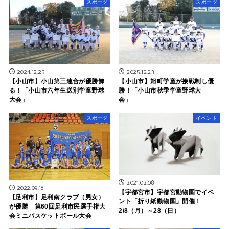
スポーツ
スポーツ
2024.12.25
2025.12.23
【小山市】小山第三連合が優勝飾
【小山市】旭町学童が接戦制し優
る！「小山市六年生送別学童野球
勝！「小山市秋季学童野球大
大会」
会」
スポーツ
イベント
2021.02.08
2022.09.18
【宇都宮市】宇都宮動物園でイベ
【足利市】足利南クラブ（男女）
ント「折り紙動物園」開催！
が優勝 第60回足利市民選手権大
2/8（月）～28（日）
会ミニバスケットボール大会