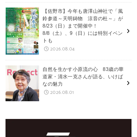
【佐野市】今年も唐澤山神社で「風
鈴参道～天明鋳物 涼音の杜～」が
8/23（日）まで開催中！
8/8（土）、9（日）には特別イベン
トも
2026.08.04
自然を生かす小原流の心 83歳の華
道家・清水一克さんが語る、いけば
なの魅力
2026.08.01