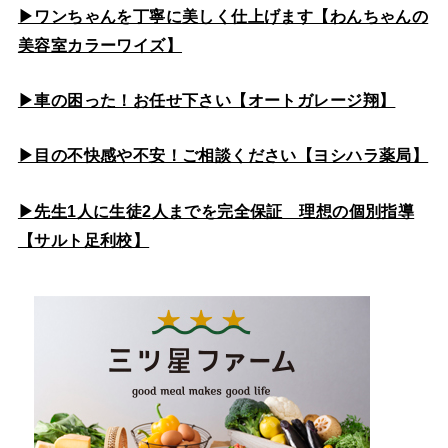
▶ワンちゃんを丁寧に美しく仕上げます【わんちゃんの
美容室カラーワイズ】
▶車の困った！お任せ下さい【オートガレージ翔】
▶目の不快感や不安！ご相談ください【ヨシハラ薬局】
▶先生1人に生徒2人までを完全保証 理想の個別指導
【サルト足利校】