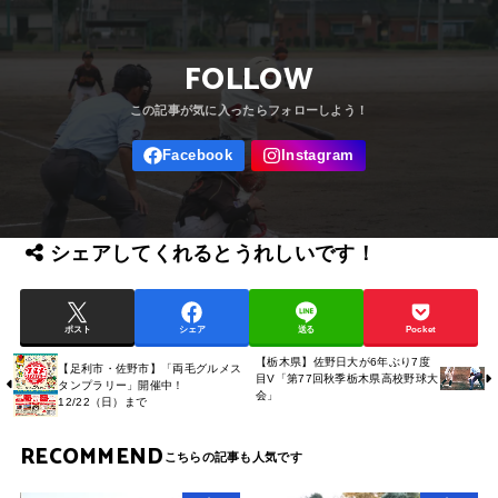
FOLLOW
シェアしてくれるとうれしいです！
ポスト
シェア
送る
Pocket
【栃木県】佐野日大が6年ぶり7度
【足利市・佐野市】「両毛グルメス
目V「第77回秋季栃木県高校野球大
タンプラリー」開催中！
会」
12/22（日）まで
RECOMMEND