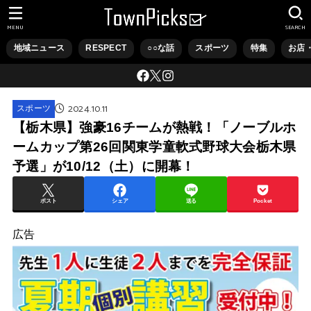
MENU
SEARCH
地域ニュース
RESPECT
○○な話
スポーツ
特集
お店
2024.10.11
スポーツ
【栃木県】強豪16チームが熱戦！「ノーブルホ
ームカップ第26回関東学童軟式野球大会栃木県
予選」が10/12（土）に開幕！
ポスト
シェア
送る
Pocket
広告