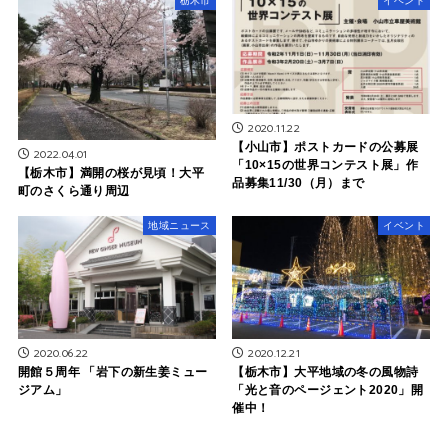
栃木市
イベント
2020.11.22
【小山市】ポストカードの公募展
2022.04.01
「10×15の世界コンテスト展」作
【栃木市】満開の桜が見頃！大平
品募集11/30（月）まで
町のさくら通り周辺
地域ニュース
イベント
2020.06.22
2020.12.21
開館５周年 「岩下の新生姜ミュー
【栃木市】大平地域の冬の風物詩
ジアム」
「光と音のページェント2020」開
催中！