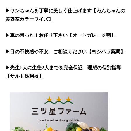
▶ワンちゃんを丁寧に美しく仕上げます【わんちゃんの
美容室カラーワイズ】
▶車の困った！お任せ下さい【オートガレージ翔】
▶目の不快感や不安！ご相談ください【ヨシハラ薬局】
▶先生1人に生徒2人までを完全保証 理想の個別指導
【サルト足利校】