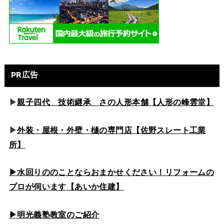
PR広告
▶
親子四代 技術継承 さの人形本舗【人形の峰雲堂】
▶
外装・屋根・外壁・樋の専門店【佐野スレート工業
所】
▶水回りののこと
ならおまかせください！リフォームの
プロが伺います【あいか住建】
▶
明光義塾教室のご紹介