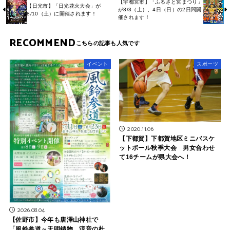
【宇都宮市】「ふるさと宮まつり」
【日光市】「日光花火大会」が
が8/3（土）、4日（日）の2日間開
8/10（土）に開催されます！
催されます！
RECOMMEND
イベント
スポーツ
2020.11.06
【下都賀】下都賀地区ミニバスケ
ットボール秋季大会 男女合わせ
て16チームが県大会へ！
2026.08.04
【佐野市】今年も唐澤山神社で
「風鈴参道～天明鋳物 涼音の杜