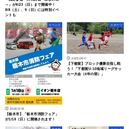
～」が8/23（日）まで開催中！
8/8（土）、9（日）には特別イベ
ントも
イベント
スポーツ
2025.06.11
【下都賀】ブロック優勝目指し戦
う！「下都賀U-10地域リーグサッ
カー大会（4年の部）」
2026.01.16
【栃木市】「栃木市消防フェア」
が1/18（日）に開催されます！