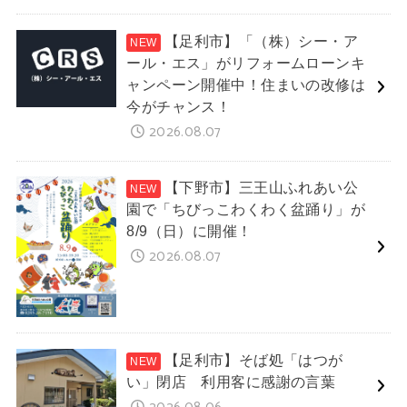
【足利市】「（株）シー・ア
ール・エス」がリフォームローンキ
ャンペーン開催中！住まいの改修は
今がチャンス！
2026.08.07
【下野市】三王山ふれあい公
園で「ちびっこわくわく盆踊り」が
8/9（日）に開催！
2026.08.07
【足利市】そば処「はつが
い」閉店 利用客に感謝の言葉