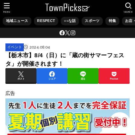
MENU
SEARCH
地域ニュース
RESPECT
○○な話
スポーツ
特集
お店
2024.08.04
イベント
【栃木市】8/4（日）に「蔵の街サマーフェス
タ」が開催されます！
ポスト
シェア
送る
Pocket
広告