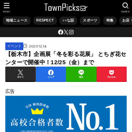
MENU
SEARCH
地域ニュース
RESPECT
○○な話
スポーツ
特集
お店
2020.12.14
イベント
【栃木市】企画展「冬を彩る花展」 とちぎ花セ
ンターで開催中！12/25（金）まで
ポスト
シェア
送る
Pocket
広告