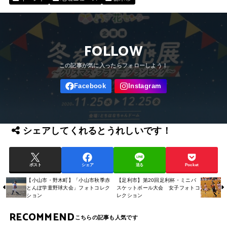
FOLLOW
シェアしてくれるとうれしいです！
ポスト
シェア
送る
Pocket
【小山市・野木町】「小山市秋季赤
【足利市】第20回足利杯・ミニバ
とんぼ学童野球大会」フォトコレク
スケットボール大会 女子フォトコ
ション
レクション
RECOMMEND