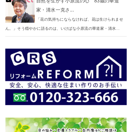
自然を生かす小原流の心 83歳の華道
家・清水一克さ...
「花の気持ちにならなければ、花は生けられませ
ん。」そう穏やかに語るのは、いけばな小原流の華道家・清水...