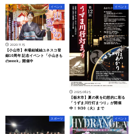
イベント
イベント
2020.11.15
【小山市】本場結城紬ユネスコ登
録10周年 記念イベント「小山きも
のweek」開催中
2025.08.25
【栃木市】夏の夜を幻想的に彩る
「うずま川行灯まつり」が開催
中！ 9/30（火）まで
スポーツ
イベント