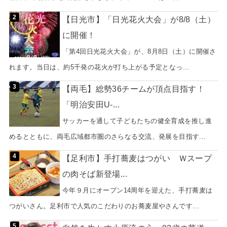
【日光市】「日光花火大会」が8/8（土）
に開催！
「第4回日光花火大会」が、8月8日（土）に開催さ
れます。当日は、約5千発の花火が打ち上がる予定となっ...
【両毛】総勢36チームが頂点目指す！
「明治安田U-...
サッカーを通して子どもたちの健全育成を推し進
めるとともに、両毛広域都市圏のさらなる交流、発展を目指す...
【足利市】手打蕎麦はつがい Ｗスープ
の肉そば新登場...
今年９月にオープン14周年を迎えた、手打蕎麦は
つがいさん。足利市で人気のこだわりのお蕎麦屋やさんです...