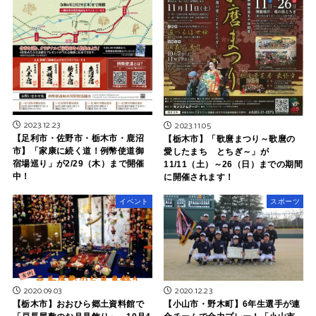
2023.12.23
2023.11.05
【足利市・佐野市・栃木市・鹿沼
【栃木市】「歌麿まつり～歌麿の
市】「家康に続く道！例幣使道御
愛したまち とちぎ～」が
宿場巡り」が2/29（木）まで開催
11/11（土）～26（日）までの期間
中！
に開催されます！
イベント
スポーツ
2020.09.03
2020.12.23
【栃木市】おおひら郷土資料館で
【小山市・野木町】6年生選手が連