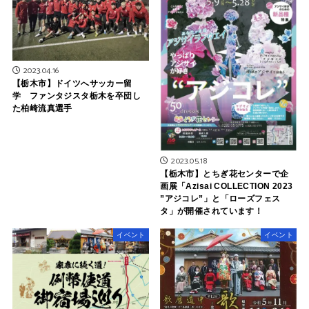
2023.04.16
【栃木市】ドイツへサッカー留
学 ファンタジスタ栃木を卒団し
た柏崎流真選手
2023.05.18
【栃木市】とちぎ花センターで企
画展「Azisai COLLECTION 2023
”アジコレ”」と「ローズフェス
タ」が開催されています！
イベント
イベント