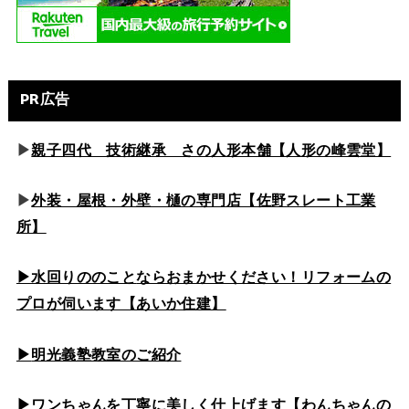
PR広告
▶
親子四代 技術継承 さの人形本舗【人形の峰雲堂】
▶
外装・屋根・外壁・樋の専門店【佐野スレート工業
所】
▶水回りののこと
ならおまかせください！リフォームの
プロが伺います【あいか住建】
▶
明光義塾教室のご紹介
▶ワンちゃんを丁寧に美しく仕上げます【わんちゃんの