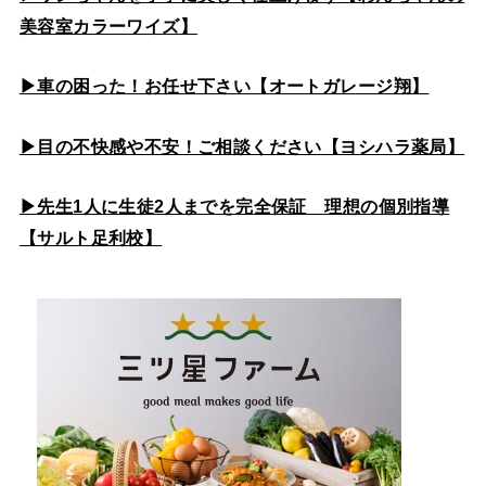
美容室カラーワイズ】
▶車の困った！お任せ下さい【オートガレージ翔】
▶目の不快感や不安！ご相談ください【ヨシハラ薬局】
▶先生1人に生徒2人までを完全保証 理想の個別指導
【サルト足利校】