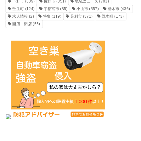
下野市
(339)
佐野市
(351)
地域ニュース
(703)
壬生町
(124)
宇都宮市
(85)
小山市
(557)
栃木市
(436)
求人情報
(2)
特集
(119)
足利市
(371)
野木町
(173)
開店・閉店
(55)