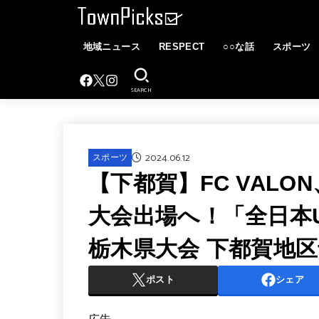
地域ニュース
RESPECT
○○な話
スポーツ
SEARCH
2024.06.12
スポーツ
【下都賀】FC VALON
大会出場へ！「全日本U
栃木県大会 下都賀地
ポスト
シェア
広告