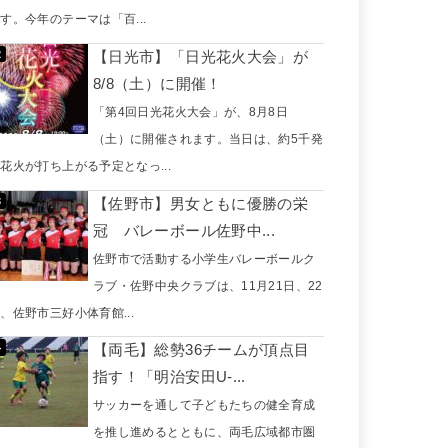
す。今年のテーマは「百...
【日光市】「日光花火大会」が
8/8（土）に開催！
「第4回日光花火大会」が、8月8日
（土）に開催されます。当日は、約5千発
花火が打ち上がる予定となっ...
【佐野市】男女ともに優勝の栄
冠 バレーボール佐野中...
佐野市で活動する小学生バレーボールク
ラブ・佐野中央クラブは、11月21日、22
、佐野市三好小体育館...
【両毛】総勢36チームが頂点目
指す！「明治安田U-...
サッカーを通して子どもたちの健全育成
を推し進めるとともに、両毛広域都市圏