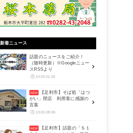
新着ニュース
話題のニュースをご紹介！
（随時更新）※Googleニュー
スRSSより
2026.02.26
【足利市】そば処「はつ
がい」閉店 利用客に感謝の
言葉
2026.08.06
【足利市】話題の「Ｓ１