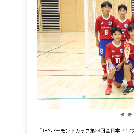
優 勝 
「JFAバーモントカップ第34回全日本U-