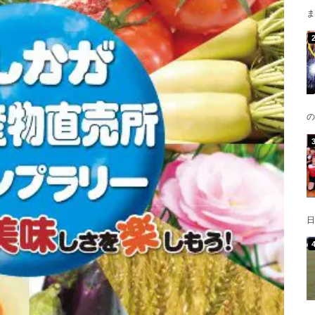
ま
の
日