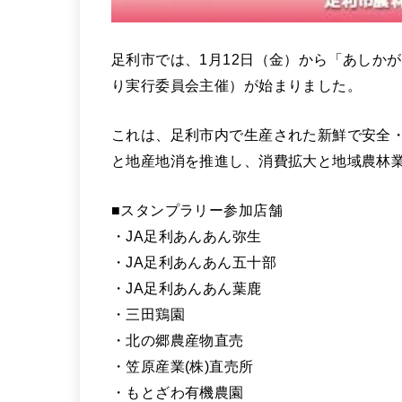
足利市では、1月12日（金）から「あしか
り実行委員会主催）が始まりました。
これは、足利市内で生産された新鮮で安全
と地産地消を推進し、消費拡大と地域農林
■スタンプラリー参加店舗
・JA足利あんあん弥生
・JA足利あんあん五十部
・JA足利あんあん葉鹿
・三田鶏園
・北の郷農産物直売
・笠原産業(株)直売所
・もとざわ有機農園