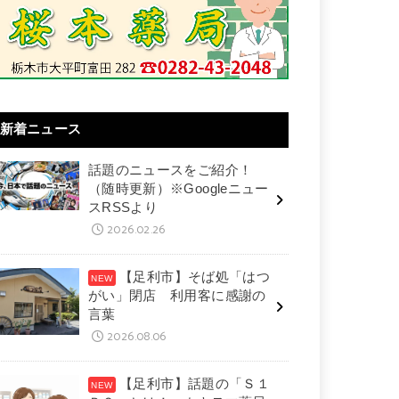
新着ニュース
話題のニュースをご紹介！
（随時更新）※Googleニュー
スRSSより
2026.02.26
【足利市】そば処「はつ
がい」閉店 利用客に感謝の
言葉
2026.08.06
【足利市】話題の「Ｓ１