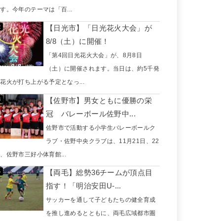
す。今年のテーマは「百...
【日光市】「日光花火大会」が
8/8（土）に開催！
「第4回日光花火大会」が、8月8日
（土）に開催されます。当日は、約5千発
花火が打ち上がる予定となっ...
【佐野市】男女ともに優勝の栄
冠 バレーボール佐野中...
佐野市で活動する小学生バレーボールク
ラブ・佐野中央クラブは、11月21日、22
、佐野市三好小体育館...
【両毛】総勢36チームが頂点目
指す！「明治安田U-...
サッカーを通して子どもたちの健全育成
を推し進めるとともに、両毛広域都市圏