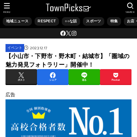
MENU
SEARCH
地域ニュース
RESPECT
○○な話
スポーツ
特集
お店
2023.12.17
イベント
【小山市・下野市・野木町・結城市】「圏域の
魅力発見フォトラリー」開催中！
ポスト
シェア
送る
Pocket
広告