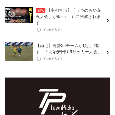
【宇都宮市】「うつのみや花
火大会」が8/8（土）に開催されま
す！
2026.08.05
【両毛】総勢36チームが頂点目指
す！「明治安田U-9サッカー大会」
2026.08.04