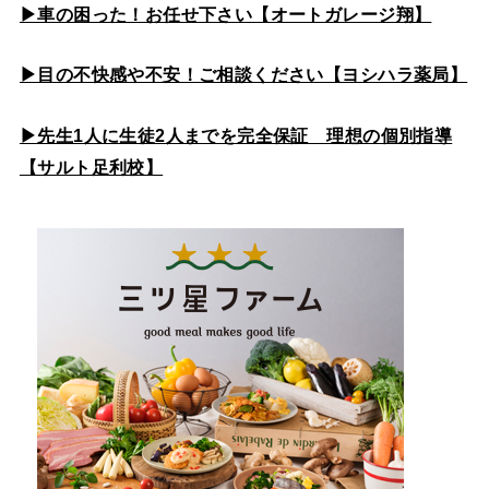
▶車の困った！お任せ下さい【オートガレージ翔】
▶目の不快感や不安！ご相談ください【ヨシハラ薬局】
▶先生1人に生徒2人までを完全保証 理想の個別指導
【サルト足利校】