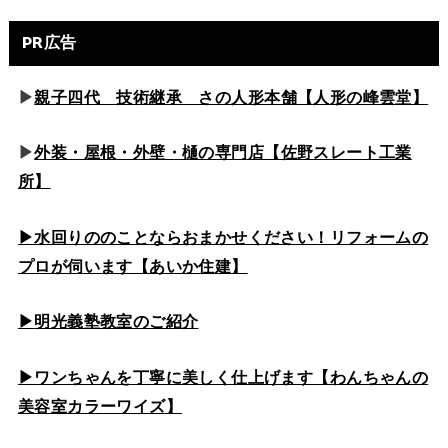
PR広告
▶
親子四代 技術継承 さの人形本舗【人形の峰雲堂】
▶
外装・屋根・外壁・樋の専門店【佐野スレート工業
所】
▶水回りののこと
ならおまかせください！リフォームの
プロが伺います【あいか住建】
▶
明光義塾教室のご紹介
▶ワンちゃんを丁寧に美しく仕上げます【わんちゃんの
美容室カラーワイズ】