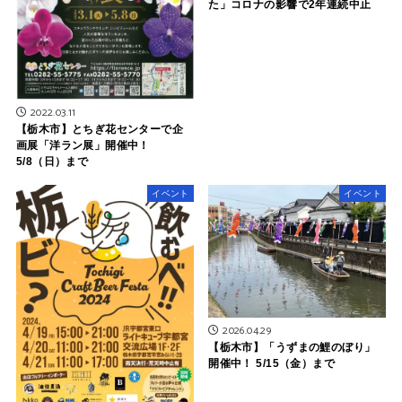
た」コロナの影響で2年連続中止
2022.03.11
【栃木市】とちぎ花センターで企
画展「洋ラン展」開催中！
5/8（日）まで
イベント
イベント
2026.04.29
【栃木市】「うずまの鯉のぼり」
開催中！ 5/15（金）まで