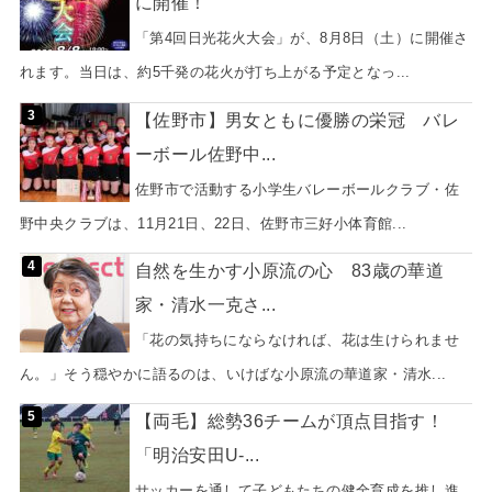
に開催！
「第4回日光花火大会」が、8月8日（土）に開催さ
れます。当日は、約5千発の花火が打ち上がる予定となっ...
【佐野市】男女ともに優勝の栄冠 バレ
ーボール佐野中...
佐野市で活動する小学生バレーボールクラブ・佐
野中央クラブは、11月21日、22日、佐野市三好小体育館...
自然を生かす小原流の心 83歳の華道
家・清水一克さ...
「花の気持ちにならなければ、花は生けられませ
ん。」そう穏やかに語るのは、いけばな小原流の華道家・清水...
【両毛】総勢36チームが頂点目指す！
「明治安田U-...
サッカーを通して子どもたちの健全育成を推し進