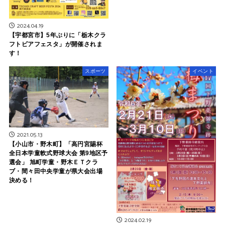
2024.04.19
【宇都宮市】5年ぶりに「栃木クラ
フトビアフェスタ」が開催されま
す！
スポーツ
イベント
2021.05.13
【小山市・野木町】「高円宮賜杯
全日本学童軟式野球大会 第9地区予
選会」 旭町学童・野木ＥＴクラ
ブ・間々田中央学童が県大会出場
決める！
2024.02.19