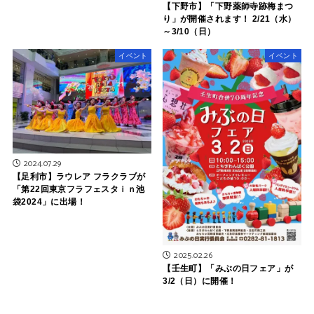
【下野市】「下野薬師寺跡梅まつ
り」が開催されます！ 2/21（水）
～3/10（日）
イベント
イベント
2024.07.29
【足利市】ラウレア フラクラブが
「第22回東京フラフェスタｉｎ池
袋2024」に出場！
2025.02.26
【壬生町】「みぶの日フェア」が
3/2（日）に開催！