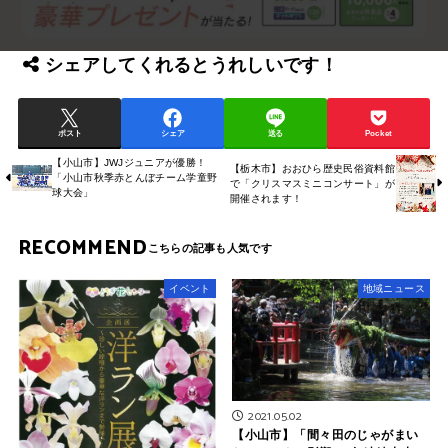
シェアしてくれるとうれしいです！
ポスト
シェア
送る
Pocket
【小山市】JWJジュニアが優勝！
【栃木市】おおひら歴史民俗資料館
「小山市秋季赤とんぼチーム学童野
で「クリスマスミニコンサート」が
球大会」
開催されます！
RECOMMEND
イベント
地域ニュース
2021.05.02
【小山市】「間々田のじゃがまい