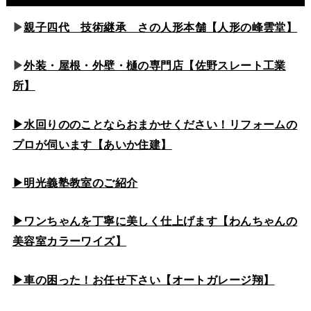
▶
親子四代 技術継承 さの人形本舗【人形の峰雲堂】
▶
外装・屋根・外壁・樋の専門店【佐野スレート工業
所】
▶水回りののこと
ならおまかせください！リフォームの
プロが伺います【あいか住建】
▶
明光義塾教室のご紹介
▶ワンちゃんを丁寧に美しく仕上げます【わんちゃんの
美容室カラーワイズ】
▶車の困った！お任せ下さい【オートガレージ翔】