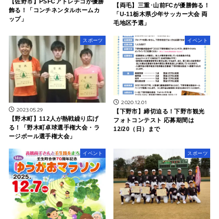
【佐野市】PSFCアトレチコが優勝
【両毛】三重･山前FCが優勝飾る！
飾る！「コンチネンタルホームカ
「U-11栃木県少年サッカー大会 両
ップ」
毛地区予選」
スポーツ
イベント
2020.12.01
2023.05.29
【下野市】締切迫る！下野市観光
【野木町】112人が熱戦繰り広げ
フォトコンテスト 応募期間は
る！「野木町卓球選手権大会・ラ
12/20（日）まで
ージボール選手権大会」
イベント
スポーツ