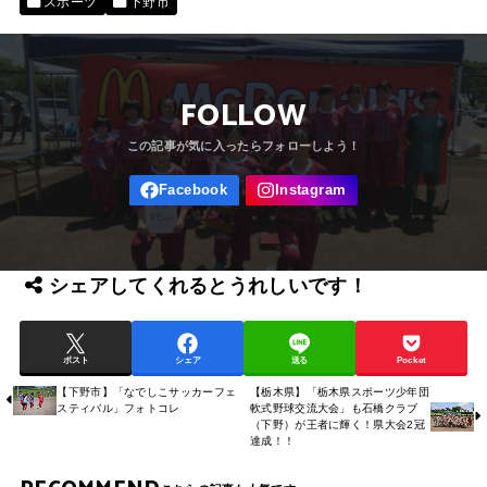
スポーツ
下野市
FOLLOW
シェアしてくれるとうれしいです！
ポスト
シェア
送る
Pocket
【下野市】「なでしこサッカーフェ
【栃木県】「栃木県スポーツ少年団
スティバル」フォトコレ
軟式野球交流大会」も石橋クラブ
（下野）が王者に輝く！県大会2冠
達成！！