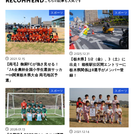
RECOMMEND
スポーツ
スポーツ
2025.12.31
2021.12.15
【栃木県】1/2（金）、3（土）に
【両毛】御厨FCが強さ見せる！
出走！ 箱根駅伝区間エントリーに
「JA全農杯全国小学生選抜サッカ
栃木県関係は8選手がメンバー登
ーin関東栃木県大会 両毛地区予
録！
選」
スポーツ
スポーツ
2026.01.13
2021.12.14