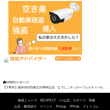
HOME
スポーツ
【下野市】南河内SSS創立35周年記念「なでしこサッカーフェスティバル」
地域ニュース
RESPECT
○○な話
スポーツ
特集
お店・教室紹介
イベント
Pickup
TPkids
フォトコレ