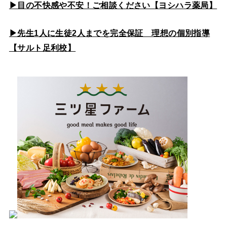
▶目の不快感や不安！ご相談ください【ヨシハラ薬局】
▶先生1人に生徒2人までを完全保証 理想の個別指導
【サルト足利校】