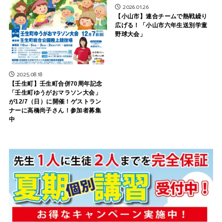
2026.01.26
【小山市】連合チームで熱戦繰り
広げる！「小山市六年生送別学童
野球大会」
2025.08.18
【壬生町】壬生町合併70周年記念
「壬生町ゆうがおマラソン大会」
が12/7（日）に開催！ゲストラン
ナーに高橋尚子さん！参加者募集
中