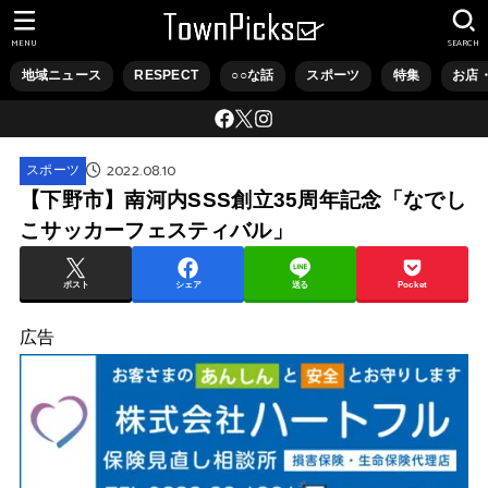
MENU
SEARCH
地域ニュース
RESPECT
○○な話
スポーツ
特集
お店
2022.08.10
スポーツ
【下野市】南河内SSS創立35周年記念「なでし
こサッカーフェスティバル」
ポスト
シェア
送る
Pocket
広告