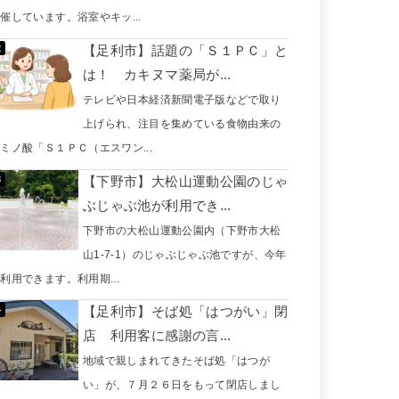
催しています。浴室やキッ...
【足利市】話題の「Ｓ１ＰＣ」と
は！ カキヌマ薬局が...
テレビや日本経済新聞電子版などで取り
上げられ、注目を集めている食物由来の
ミノ酸「Ｓ１ＰＣ（エスワン...
【下野市】大松山運動公園のじゃ
ぶじゃぶ池が利用でき...
下野市の大松山運動公園内（下野市大松
山1-7-1）のじゃぶじゃぶ池ですが、今年
利用できます。利用期...
【足利市】そば処「はつがい」閉
店 利用客に感謝の言...
地域で親しまれてきたそば処「はつが
い」が、７月２６日をもって閉店しまし