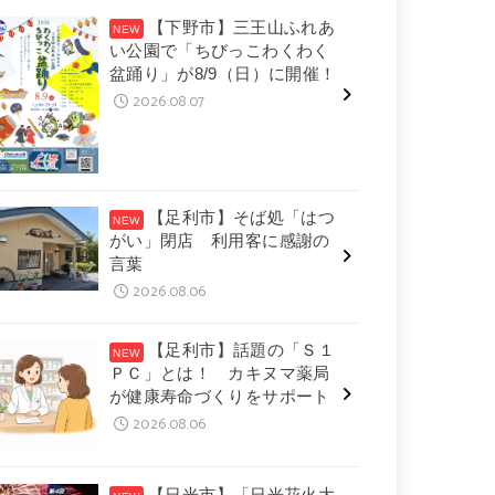
【下野市】三王山ふれあ
い公園で「ちびっこわくわく
盆踊り」が8/9（日）に開催！
2026.08.07
【足利市】そば処「はつ
がい」閉店 利用客に感謝の
言葉
2026.08.06
【足利市】話題の「Ｓ１
ＰＣ」とは！ カキヌマ薬局
が健康寿命づくりをサポート
2026.08.06
【日光市】「日光花火大