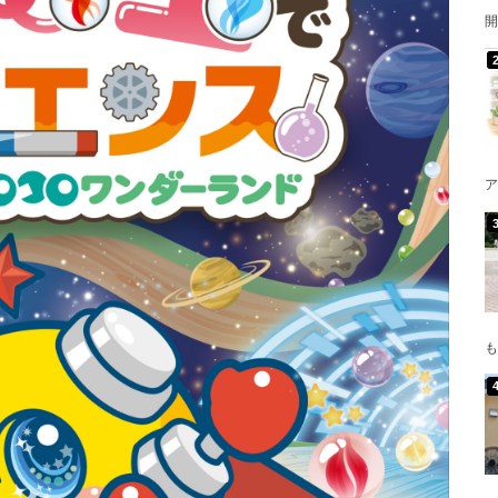
開
ア
も