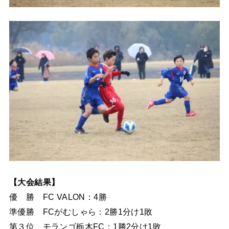
【大会結果】
優 勝 FC VALON：4勝
準優勝 FCがむしゃら：2勝1分け1敗
第３位 モランゴ栃木FC：1勝2分け1敗