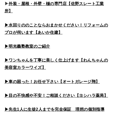
▶
外装・屋根・外壁・樋の専門店【佐野スレート工業
所】
▶水回りののこと
ならおまかせください！リフォームの
プロが伺います【あいか住建】
▶
明光義塾教室のご紹介
▶ワンちゃんを丁寧に美しく仕上げます【わんちゃんの
美容室カラーワイズ】
▶車の困った！お任せ下さい【オートガレージ翔】
▶目の不快感や不安！ご相談ください【ヨシハラ薬局】
▶先生1人に生徒2人までを完全保証 理想の個別指導