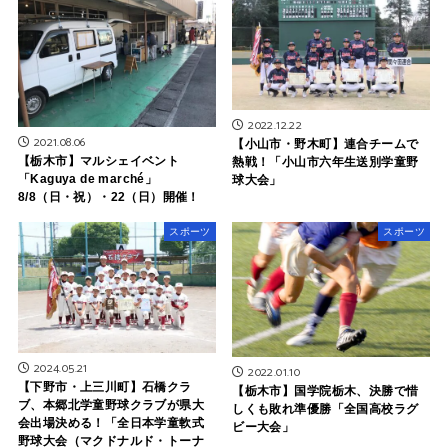
2022.12.22
2021.08.06
【小山市・野木町】連合チームで
【栃木市】マルシェイベント
熱戦！「小山市六年生送別学童野
「Kaguya de marché」
球大会」
8/8（日・祝）・22（日）開催！
スポーツ
スポーツ
2024.05.21
2022.01.10
【下野市・上三川町】石橋クラ
【栃木市】国学院栃木、決勝で惜
ブ、本郷北学童野球クラブが県大
しくも敗れ準優勝「全国高校ラグ
会出場決める！「全日本学童軟式
ビー大会」
野球大会（マクドナルド・トーナ