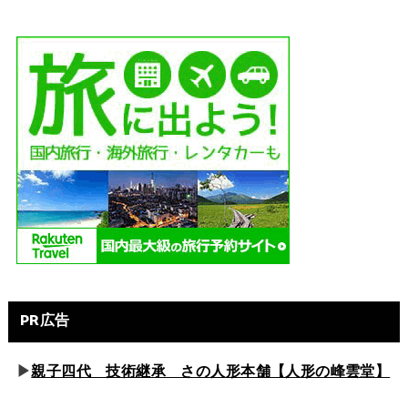
PR広告
▶
親子四代 技術継承 さの人形本舗【人形の峰雲堂】