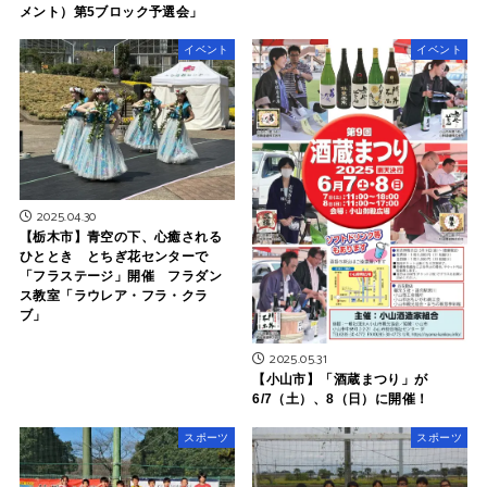
メント）第5ブロック予選会」
イベント
イベント
2025.04.30
【栃木市】青空の下、心癒される
ひととき とちぎ花センターで
「フラステージ」開催 フラダン
ス教室「ラウレア・フラ・クラ
ブ」
2025.05.31
【小山市】「酒蔵まつり」が
6/7（土）、8（日）に開催！
スポーツ
スポーツ