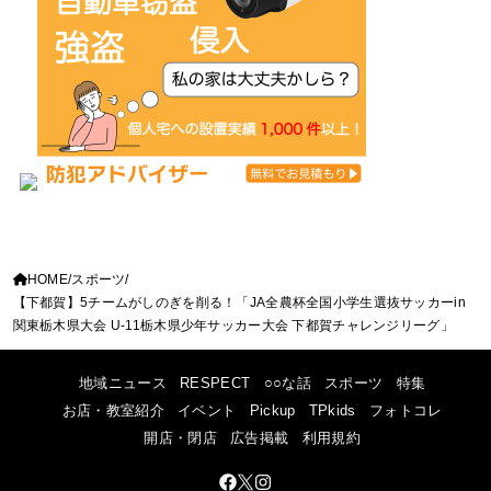
HOME
スポーツ
【下都賀】5チームがしのぎを削る！「JA全農杯全国小学生選抜サッカーin
関東栃木県大会 U-11栃木県少年サッカー大会 下都賀チャレンジリーグ」
地域ニュース
RESPECT
○○な話
スポーツ
特集
お店・教室紹介
イベント
Pickup
TPkids
フォトコレ
開店・閉店
広告掲載
利用規約