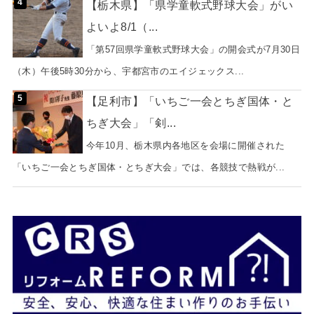
【栃木県】「県学童軟式野球大会」がい
よいよ8/1（...
「第57回県学童軟式野球大会」の開会式が7月30日
（木）午後5時30分から、宇都宮市のエイジェックス...
【足利市】「いちご一会とちぎ国体・と
ちぎ大会」「剣...
今年10月、栃木県内各地区を会場に開催された
「いちご一会とちぎ国体・とちぎ大会」では、各競技で熱戦が...