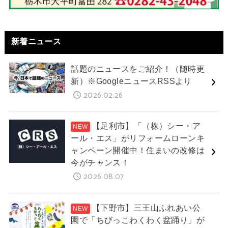
新着ニュース
話題のニュースをご紹介！（随時更
新）※GoogleニュースRSSより
2026.02.26
【足利市】「（株）シー・ア
ール・エス」がリフォームローンキ
ャンペーン開催中！住まいの改修は
今がチャンス！
2026.08.07
【下野市】三王山ふれあい公
園で「ちびっこわくわく盆踊り」が