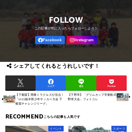
FOLLOW
シェアしてくれるとうれしいです！
ポスト
シェア
送る
Pocket
【下都賀】間東ミラクルズが頂点！
【下野市】「グリムカップ学童軟式
「U-11栃木県少年サッカー大会 下
野球大会」フォトコレ
都賀チャレンジリーグ」
RECOMMEND
イベント
スポーツ