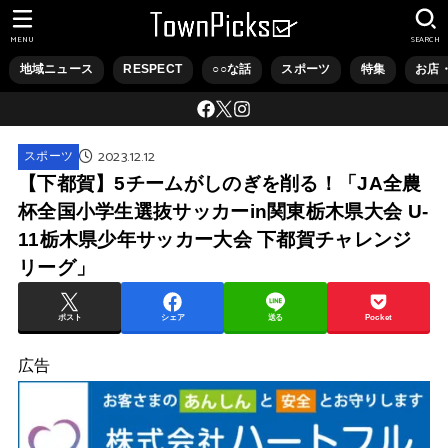
MENU
SEARCH
地域ニュース
RESPECT
○○な話
スポーツ
特集
お店
2023.12.12
スポーツ
【下都賀】5チームがしのぎを削る！「JA全農
杯全国小学生選抜サッカーin関東栃木県大会 U-
11栃木県少年サッカー大会 下都賀チャレンジ
リーグ」
ポスト
シェア
送る
Pocket
広告