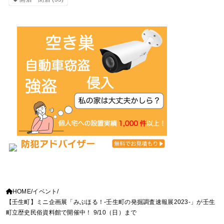
HOME
イベント
【壬生町】ミニ企画展「みぶほる！-壬生町の発掘調査速報展2023-」が壬生
町立歴史民俗資料館で開催中！ 9/10（日）まで