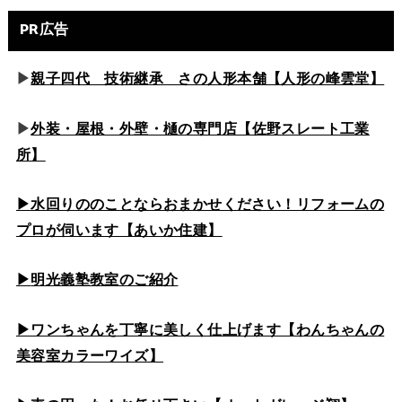
PR広告
▶
親子四代 技術継承 さの人形本舗【人形の峰雲堂】
▶
外装・屋根・外壁・樋の専門店【佐野スレート工業
所】
▶水回りののこと
ならおまかせください！リフォームの
プロが伺います【あいか住建】
▶
明光義塾教室のご紹介
▶ワンちゃんを丁寧に美しく仕上げます【わんちゃんの
美容室カラーワイズ】