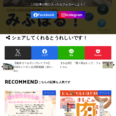
シェアしてくれるとうれしいです！
ポスト
シェア
送る
Pocket
【栃木ゴールデンブレーブス】
【小山市】「間々田jrカップ」フォ
2023シーズン公式戦戦績（8/1～
トコレ
31）
RECOMMEND
イベント
イベント