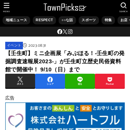
MENU
SEARCH
地域ニュース
RESPECT
○○な話
スポーツ
特集
お店
2023.08.31
イベント
【壬生町】ミニ企画展「みぶほる！-壬生町の発
掘調査速報展2023-」が壬生町立歴史民俗資料
館で開催中！ 9/10（日）まで
ポスト
シェア
送る
Pocket
広告