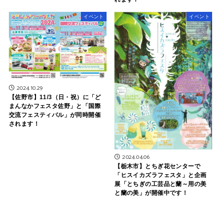
イベント
イベント
2024.10.29
【佐野市】11/3（日・祝）に「ど
まんなかフェスタ佐野」と「国際
交流フェスティバル」が同時開催
されます！
2024.04.06
【栃木市】とちぎ花センターで
「ヒスイカズラフェスタ」と企画
展「とちぎの工芸品と蘭～用の美
と蘭の美」が開催中です！