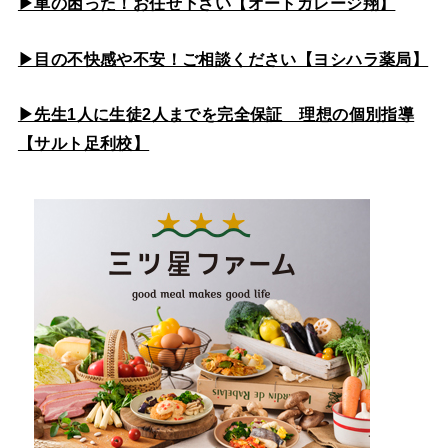
▶車の困った！お任せ下さい【オートガレージ翔】
▶目の不快感や不安！ご相談ください【ヨシハラ薬局】
▶先生1人に生徒2人までを完全保証 理想の個別指導
【サルト足利校】