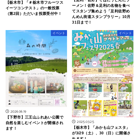
【栃木市】「＃栃木市フルーツス
ーメン！佐野＆足利の名物を食べ
イーツコンテスト」の一般投票
てスタンプ集めよう「足利佐野め
（第2回）ただいま投票受付中！
んめん街道スタンプラリー」10月
31日まで！
イベント
イベント
2026.06.19
【下野市】三王山ふれあい公園で
2025.03.25
自然を楽しむイベントが開催され
【栃木市】「みかも山フェスタ」
ます！
が3/29（土）、30（日）に開催さ
れます！