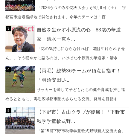
「2026うつのみや花火大会」が8月8日（土）、宇
都宮市道場宿緑地で開催されます。今年のテーマは「百...
自然を生かす小原流の心 83歳の華道
家・清水一克さ...
「花の気持ちにならなければ、花は生けられませ
ん。」そう穏やかに語るのは、いけばな小原流の華道家・清水...
【両毛】総勢36チームが頂点目指す！
「明治安田U-...
サッカーを通して子どもたちの健全育成を推し進
めるとともに、両毛広域都市圏のさらなる交流、発展を目指す...
【下野市】古山クラブが優勝！「下野市
秋季学童軟式野...
「第15回下野市秋季学童軟式野球新人交流大会」