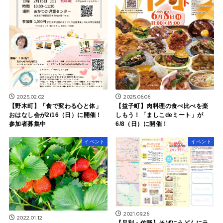
2025.02.02
2025.06.06
【野木町】「食で変わる心と体」
【益子町】肉料理の食べ比べを楽
おはなし会が2/16（日）に開催！
しもう！「ましこdeミート」が
参加者募集中
6/8（日）に開催！
イベント
イベント
2021.09.26
2022.01.12
【足利・佐野】そばにうどんにラ