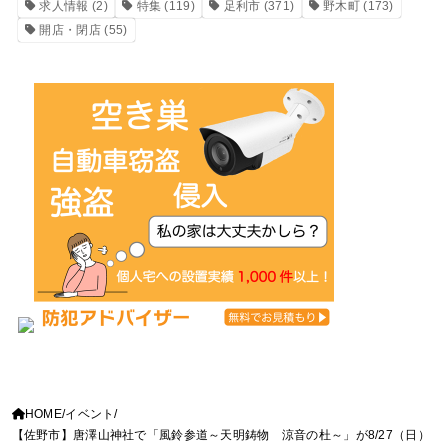
求人情報
(2)
特集
(119)
足利市
(371)
野木町
(173)
開店・閉店
(55)
HOME
イベント
【佐野市】唐澤山神社で「風鈴参道～天明鋳物 涼音の杜～」が8/27（日）