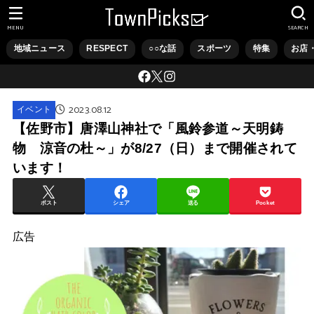
MENU
SEARCH
地域ニュース
RESPECT
○○な話
スポーツ
特集
お店
2023.08.12
イベント
【佐野市】唐澤山神社で「風鈴参道～天明鋳
物 涼音の杜～」が8/27（日）まで開催されて
います！
ポスト
シェア
送る
Pocket
広告