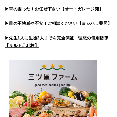
▶車の困った！お任せ下さい【オートガレージ翔】
▶目の不快感や不安！ご相談ください【ヨシハラ薬局】
▶先生1人に生徒2人までを完全保証 理想の個別指導
【サルト足利校】