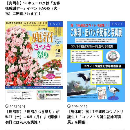
【真岡市】SLキューロク館「お客
様感謝デー」イベントが5/5（火・
祝）に開催されます！
イベント
イベント
2023.05.14
2026.06.27
【鹿沼市】「鹿沼さつき祭り」が
【野木町】祝！7年連続コウノトリ
5/27（土）～6/5（月）まで開催！
誕生！「コウノトリ誕生記念写真
初日には花火も実施！
展」を開催！