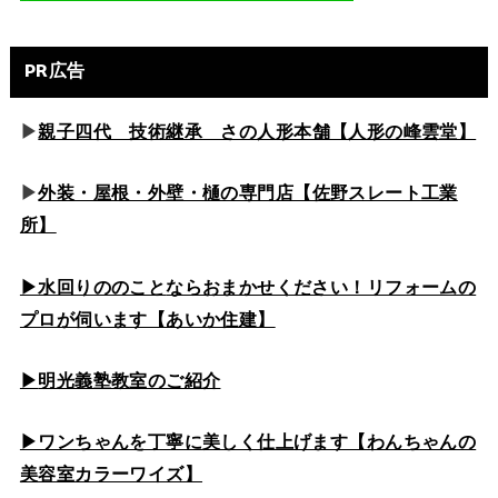
PR広告
▶
親子四代 技術継承 さの人形本舗【人形の峰雲堂】
▶
外装・屋根・外壁・樋の専門店【佐野スレート工業
所】
▶水回りののこと
ならおまかせください！リフォームの
プロが伺います【あいか住建】
▶
明光義塾教室のご紹介
▶ワンちゃんを丁寧に美しく仕上げます【わんちゃんの
美容室カラーワイズ】