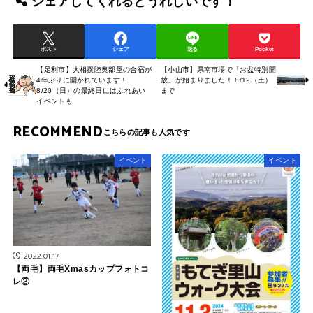
シェアしてくれるとうれしいです！
ポスト
シェア
送る
Pocket
【足利市】大相撲陸奥部屋の合宿が
【小山市】県南市場で「お盆特別開
4年ぶりに開かれています！
放」が始まりました！ 8/12（土）
8/20（日）の最終日にはふれあい
まで
イベントも
RECOMMEND
イベント
イベント
2022.01.17
【両毛】両毛Xmasカップフォトコ
レ②