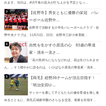
れます。当日は、約5千発の花火が打ち上がる予定となっ...
【佐野市】男女ともに優勝の栄冠 バレ
ーボール佐野中...
佐野市で活動する小学生バレーボールクラブ・佐
野中央クラブは、11月21日、22日、佐野市三好小体育館...
自然を生かす小原流の心 83歳の華道
家・清水一克さ...
「花の気持ちにならなければ、花は生けられませ
ん。」そう穏やかに語るのは、いけばな小原流の華道家・清水...
【両毛】総勢36チームが頂点目指す！
「明治安田U-...
サッカーを通して子どもたちの健全育成を推し進
めるとともに、両毛広域都市圏のさらなる交流、発展を目指す...