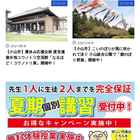
イベント
イベント
2021.04.19
2021.08.19
【小山市】こいのぼりが風に吹か
【小山市】夏休み応援企画 渡良瀬
れて泳ぐ 小山総合公園で「鯉のぼ
遊水地コウノトリ交流館「なるほ
り群遊」開催中！
ど！コウノトリ展」開催中！