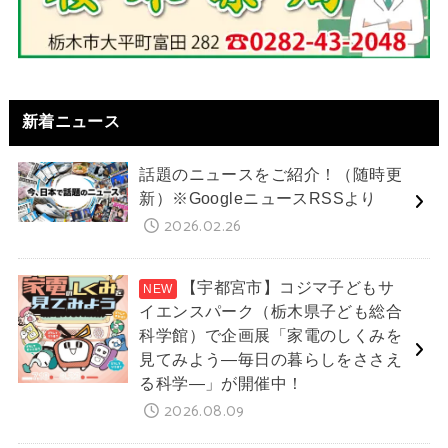
新着ニュース
話題のニュースをご紹介！（随時更
新）※GoogleニュースRSSより
2026.02.26
【宇都宮市】コジマ子どもサ
イエンスパーク（栃木県子ども総合
科学館）で企画展「家電のしくみを
見てみよう―毎日の暮らしをささえ
る科学―」が開催中！
2026.08.09