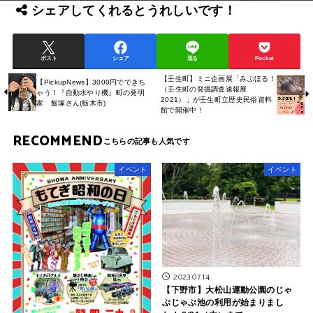
シェアしてくれるとうれしいです！
ポスト
シェア
送る
Pocket
【壬生町】ミニ企画展「みぶほる！
【PickupNews】3000円でできち
（壬生町の発掘調査速報展
ゃう！『自動水やり機』町の発明
2021）」が壬生町立歴史民俗資料
家 飯塚さん(栃木市)
館で開催中！
RECOMMEND
イベント
イベント
2023.07.14
【下野市】大松山運動公園のじゃ
ぶじゃぶ池の利用が始まりまし