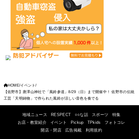
HOME
イベント
【佐野市】唐澤山神社で「風鈴参道」8/29（日）まで開催中！ 佐野市の伝統
工芸「天明鋳物」で作られた風鈴が涼しい音色を奏でる
地域ニュース
RESPECT
○○な話
スポーツ
特集
お店・教室紹介
イベント
Pickup
TPkids
フォトコレ
開店・閉店
広告掲載
利用規約