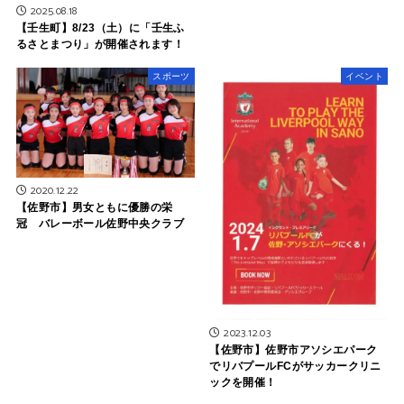
2025.08.18
【壬生町】8/23（土）に「壬生ふ
るさとまつり」が開催されます！
スポーツ
イベント
2020.12.22
【佐野市】男女ともに優勝の栄
冠 バレーボール佐野中央クラブ
2023.12.03
【佐野市】佐野市アソシエパーク
でリバプールFCがサッカークリニ
ックを開催！