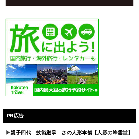
PR広告
▶
親子四代 技術継承 さの人形本舗【人形の峰雲堂】