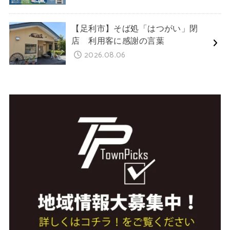
【足利市】そば処「はつがい」閉
店 利用客に感謝の言葉
2026.08.06