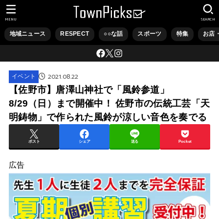
MENU
SEARCH
地域ニュース
RESPECT
○○な話
スポーツ
特集
お店
2021.08.22
イベント
【佐野市】唐澤山神社で「風鈴参道」
8/29（日）まで開催中！ 佐野市の伝統工芸「天
明鋳物」で作られた風鈴が涼しい音色を奏でる
ポスト
シェア
送る
Pocket
広告