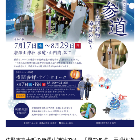
佐野市富士町の唐澤山神社では、「風鈴参道～天明鋳物