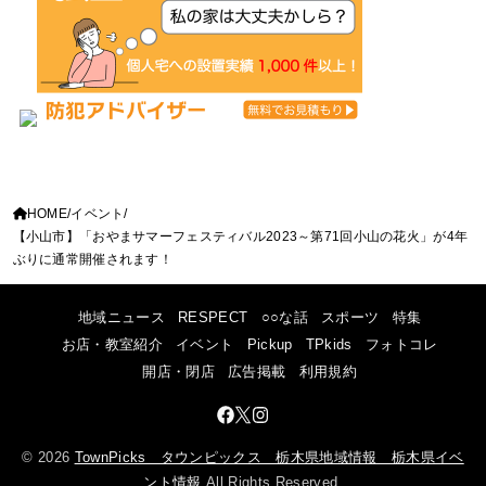
HOME
イベント
【小山市】「おやまサマーフェスティバル2023～第71回小山の花火」が4年
ぶりに通常開催されます！
地域ニュース
RESPECT
○○な話
スポーツ
特集
お店・教室紹介
イベント
Pickup
TPkids
フォトコレ
開店・閉店
広告掲載
利用規約
© 2026
TownPicks タウンピックス 栃木県地域情報 栃木県イベ
ント情報
All Rights Reserved.