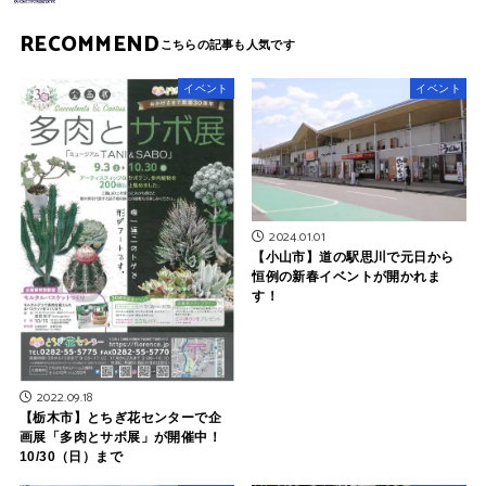
RECOMMEND
イベント
イベント
2024.01.01
【小山市】道の駅思川で元日から
恒例の新春イベントが開かれま
す！
2022.09.18
【栃木市】とちぎ花センターで企
画展「多肉とサボ展」が開催中！
10/30（日）まで