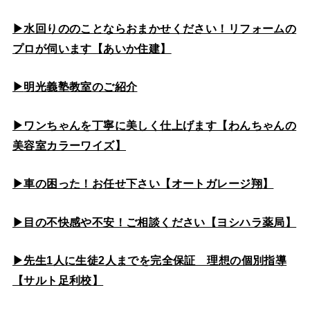
▶水回りののこと
ならおまかせください！リフォームの
プロが伺います【あいか住建】
▶
明光義塾教室のご紹介
▶ワンちゃんを丁寧に美しく仕上げます【わんちゃんの
美容室カラーワイズ】
▶車の困った！お任せ下さい【オートガレージ翔】
▶目の不快感や不安！ご相談ください【ヨシハラ薬局】
▶先生1人に生徒2人までを完全保証 理想の個別指導
【サルト足利校】