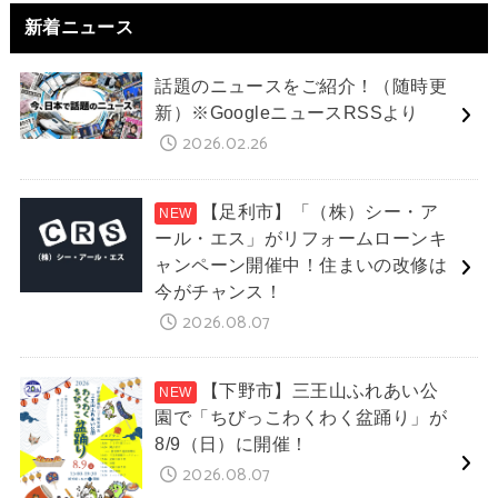
新着ニュース
話題のニュースをご紹介！（随時更
新）※GoogleニュースRSSより
2026.02.26
【足利市】「（株）シー・ア
ール・エス」がリフォームローンキ
ャンペーン開催中！住まいの改修は
今がチャンス！
2026.08.07
【下野市】三王山ふれあい公
園で「ちびっこわくわく盆踊り」が
8/9（日）に開催！
2026.08.07