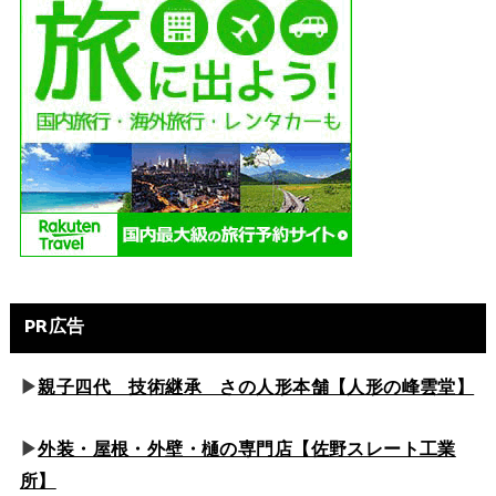
PR広告
▶
親子四代 技術継承 さの人形本舗【人形の峰雲堂】
▶
外装・屋根・外壁・樋の専門店【佐野スレート工業
所】