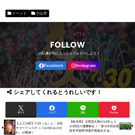
イベント
小山市
FOLLOW
シェアしてくれるとうれしいです！
ポスト
シェア
送る
Pocket
【栃木県】文星芸大附が16年ぶり
【上三川町】7/29（土）に「夕顔
12回目の優勝飾る！「第105回全国
サマーフェスティバルINかみのか
高等学校野球選手権栃木大会」
わ」が開催！