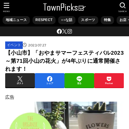
MENU
SEARCH
地域ニュース
RESPECT
○○な話
スポーツ
特集
お店
2023.07.27
イベント
【小山市】「おやまサマーフェスティバル2023
～第71回小山の花火」が4年ぶりに通常開催さ
れます！
ポスト
シェア
送る
Pocket
広告