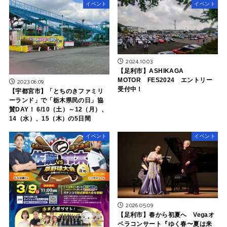
イベント
イベント
2024.10.03
【足利市】ASHIKAGA
MOTOR FES2024 エントリー
2023.06.09
受付中！
【宇都宮市】「とちのきファミリ
ーランド」で「栃木県民の日」協
賛DAY！ 6/10（土）～12（月）、
14（水）、15（木）の5日間
イベント
イベント
2026.05.09
【足利市】春から初夏へ Vegaオ
ペラコンサート『ゆく春〜夏は来