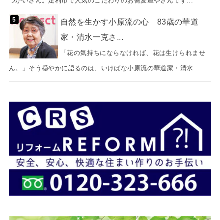
つがいさん。足利市で人気のこだわりのお蕎麦屋やさんです...
自然を生かす小原流の心 83歳の華道
家・清水一克さ...
「花の気持ちにならなければ、花は生けられませ
ん。」そう穏やかに語るのは、いけばな小原流の華道家・清水...