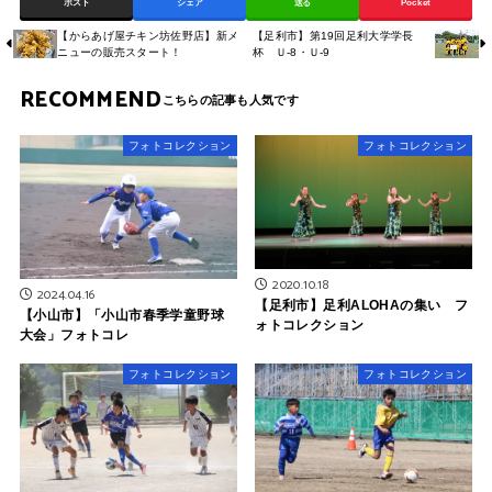
ポスト
シェア
送る
Pocket
【からあげ屋チキン坊佐野店】新メ
【足利市】第19回足利大学学長
ニューの販売スタート！
杯 Ｕ-8・Ｕ-9
RECOMMEND
フォトコレクション
フォトコレクション
2020.10.18
2024.04.16
【足利市】足利ALOHAの集い フ
【小山市】「小山市春季学童野球
ォトコレクション
大会」フォトコレ
フォトコレクション
フォトコレクション