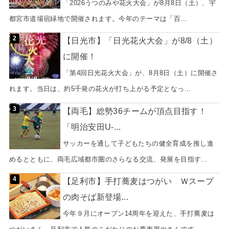
「2026うつのみや花火大会」が8月8日（土）、宇
都宮市道場宿緑地で開催されます。今年のテーマは「百...
【日光市】「日光花火大会」が8/8（土）
に開催！
「第4回日光花火大会」が、8月8日（土）に開催さ
れます。当日は、約5千発の花火が打ち上がる予定となっ...
【両毛】総勢36チームが頂点目指す！
「明治安田U-...
サッカーを通して子どもたちの健全育成を推し進
めるとともに、両毛広域都市圏のさらなる交流、発展を目指す...
【足利市】手打蕎麦はつがい Ｗスープ
の肉そば新登場...
今年９月にオープン14周年を迎えた、手打蕎麦は