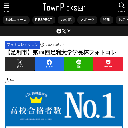
MENU
SEARCH
地域ニュース
RESPECT
○○な話
スポーツ
特集
お店
2023.06.27
フォトコレクション
【足利市】第19回足利大学学長杯フォトコレ
ポスト
シェア
送る
Pocket
広告