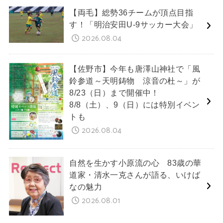
【両毛】総勢36チームが頂点目指
す！「明治安田U-9サッカー大会」
2026.08.04
【佐野市】今年も唐澤山神社で「風
鈴参道～天明鋳物 涼音の杜～」が
8/23（日）まで開催中！
8/8（土）、9（日）には特別イベン
トも
2026.08.04
自然を生かす小原流の心 83歳の華
道家・清水一克さんが語る、いけば
なの魅力
2026.08.01