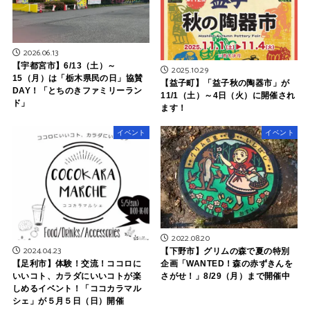
2026.06.13
【宇都宮市】6/13（土）～
2025.10.29
15（月）は「栃木県民の日」協賛
【益子町】「益子秋の陶器市」が
DAY！「とちのきファミリーラン
11/1（土）～4日（火）に開催され
ド」
ます！
イベント
イベント
2022.08.20
2024.04.23
【下野市】グリムの森で夏の特別
【足利市】体験！交流！ココロに
企画「WANTED！森の赤ずきんを
いいコト、カラダにいいコトが楽
さがせ！」8/29（月）まで開催中
しめるイベント！「ココカラマル
シェ」が５月５日（日）開催