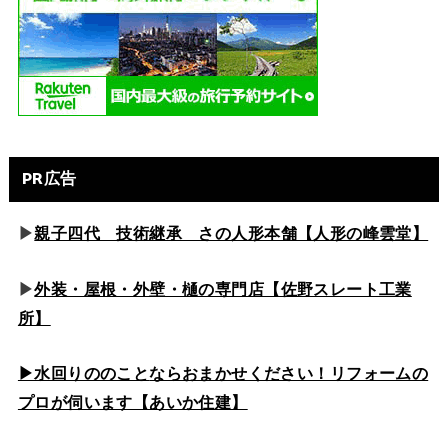
PR広告
▶
親子四代 技術継承 さの人形本舗【人形の峰雲堂】
▶
外装・屋根・外壁・樋の専門店【佐野スレート工業
所】
▶水回りののこと
ならおまかせください！リフォームの
プロが伺います【あいか住建】