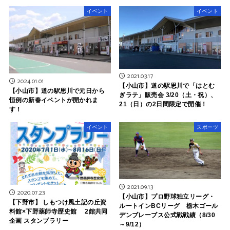
イベント
イベント
2021.03.17
2024.01.01
【小山市】道の駅思川で「はとむ
【小山市】道の駅思川で元日から
ぎラテ」販売会 3/20（土・祝）、
恒例の新春イベントが開かれま
21（日）の2日間限定で開催！
す！
イベント
スポーツ
2021.09.13
2020.07.23
【小山市】プロ野球独立リーグ・
【下野市】 しもつけ風土記の丘資
ルートインBCリーグ 栃木ゴール
料館×下野薬師寺歴史館 2館共同
デンブレーブス公式戦戦績（8/30
企画 スタンプラリー
～9/12）