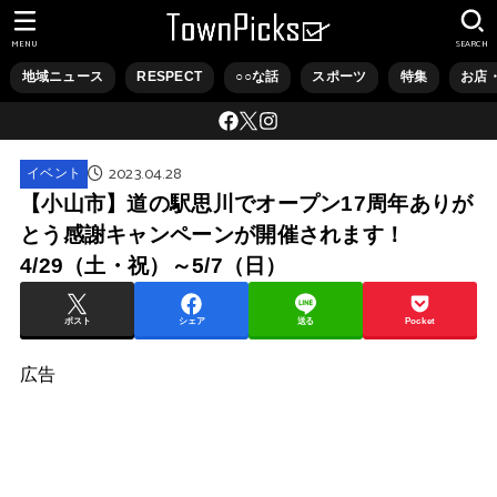
MENU
SEARCH
地域ニュース
RESPECT
○○な話
スポーツ
特集
お店
2023.04.28
イベント
【小山市】道の駅思川でオープン17周年ありが
とう感謝キャンペーンが開催されます！
4/29（土・祝）～5/7（日）
ポスト
シェア
送る
Pocket
広告