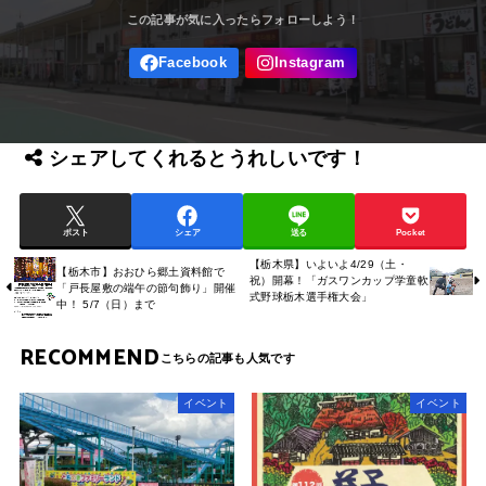
シェアしてくれるとうれしいです！
ポスト
シェア
送る
Pocket
【栃木県】いよいよ4/29（土・
【栃木市】おおひら郷土資料館で
祝）開幕！「ガスワンカップ学童軟
「戸長屋敷の端午の節句飾り」開催
式野球栃木選手権大会」
中！ 5/7（日）まで
RECOMMEND
イベント
イベント