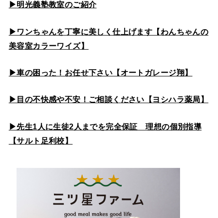
▶
明光義塾教室のご紹介
▶ワンちゃんを丁寧に美しく仕上げます【わんちゃんの
美容室カラーワイズ】
▶車の困った！お任せ下さい【オートガレージ翔】
▶目の不快感や不安！ご相談ください【ヨシハラ薬局】
▶先生1人に生徒2人までを完全保証 理想の個別指導
【サルト足利校】