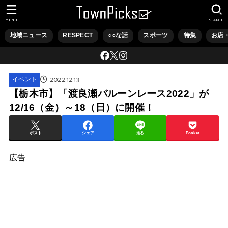
MENU
SEARCH
地域ニュース
RESPECT
○○な話
スポーツ
特集
お店
2022.12.13
イベント
【栃木市】「渡良瀬バルーンレース2022」が
12/16（金）～18（日）に開催！
ポスト
シェア
送る
Pocket
広告