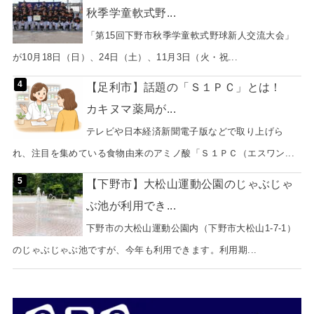
秋季学童軟式野...
「第15回下野市秋季学童軟式野球新人交流大会」
が10月18日（日）、24日（土）、11月3日（火・祝...
【足利市】話題の「Ｓ１ＰＣ」とは！
カキヌマ薬局が...
テレビや日本経済新聞電子版などで取り上げら
れ、注目を集めている食物由来のアミノ酸「Ｓ１ＰＣ（エスワン...
【下野市】大松山運動公園のじゃぶじゃ
ぶ池が利用でき...
下野市の大松山運動公園内（下野市大松山1-7-1）
のじゃぶじゃぶ池ですが、今年も利用できます。利用期...