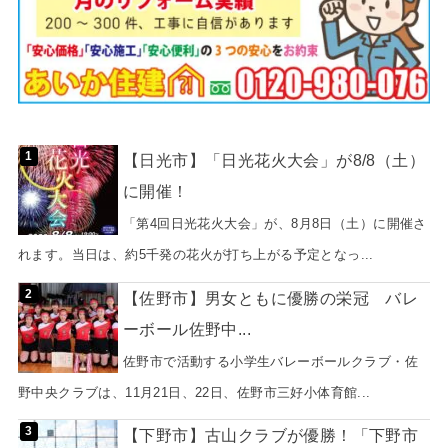
【日光市】「日光花火大会」が8/8（土）
に開催！
「第4回日光花火大会」が、8月8日（土）に開催さ
れます。当日は、約5千発の花火が打ち上がる予定となっ...
【佐野市】男女ともに優勝の栄冠 バレ
ーボール佐野中...
佐野市で活動する小学生バレーボールクラブ・佐
野中央クラブは、11月21日、22日、佐野市三好小体育館...
【下野市】古山クラブが優勝！「下野市