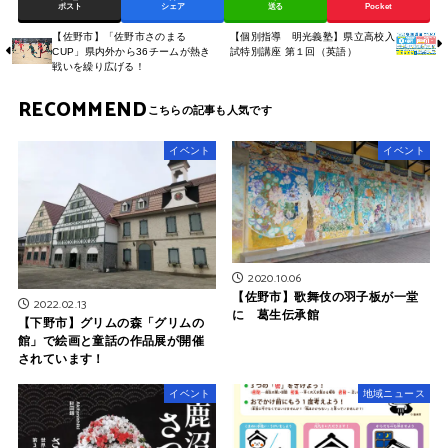
ポスト
シェア
送る
Pocket
【佐野市】「佐野市さのまる
【個別指導 明光義塾】県立高校入
CUP」県内外から36チームが熱き
試特別講座 第１回（英語）
戦いを繰り広げる！
RECOMMEND
イベント
イベント
2020.10.06
【佐野市】歌舞伎の羽子板が一堂
2022.02.13
に 葛生伝承館
【下野市】グリムの森「グリムの
館」で絵画と童話の作品展が開催
されています！
イベント
地域ニュース