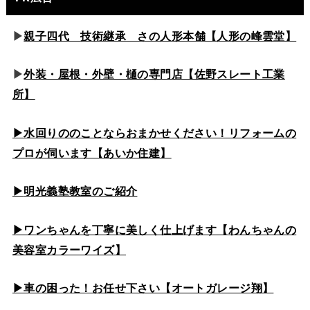
▶
親子四代 技術継承 さの人形本舗【人形の峰雲堂】
▶
外装・屋根・外壁・樋の専門店【佐野スレート工業
所】
▶水回りののこと
ならおまかせください！リフォームの
プロが伺います【あいか住建】
▶
明光義塾教室のご紹介
▶ワンちゃんを丁寧に美しく仕上げます【わんちゃんの
美容室カラーワイズ】
▶車の困った！お任せ下さい【オートガレージ翔】