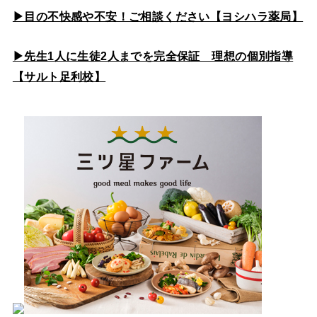
▶目の不快感や不安！ご相談ください【ヨシハラ薬局】
▶先生1人に生徒2人までを完全保証 理想の個別指導
【サルト足利校】