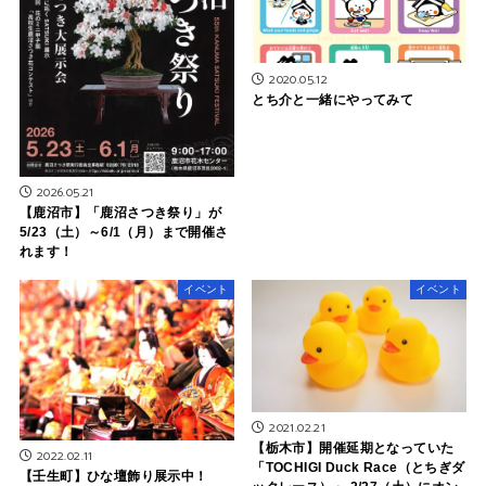
2020.05.12
とち介と一緒にやってみて
2026.05.21
【鹿沼市】「鹿沼さつき祭り」が
5/23（土）～6/1（月）まで開催さ
れます！
イベント
イベント
2021.02.21
【栃木市】開催延期となっていた
2022.02.11
「TOCHIGI Duck Race（とちぎダ
【壬生町】ひな壇飾り展示中！