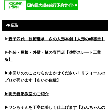
PR広告
▶
親子四代 技術継承 さの人形本舗【人形の峰雲堂】
▶
外装・屋根・外壁・樋の専門店【佐野スレート工業
所】
▶水回りののこと
ならおまかせください！リフォームの
プロが伺います【あいか住建】
▶
明光義塾教室のご紹介
▶ワンちゃんを丁寧に美しく仕上げます【わんちゃんの