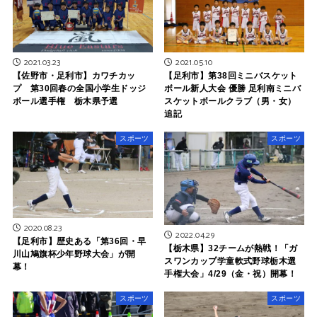
2021.03.23
2021.05.10
【佐野市・足利市】カワチカッ
【足利市】第38回ミニバスケット
プ 第30回春の全国小学生ドッジ
ボール新人大会 優勝 足利南ミニバ
ボール選手権 栃木県予選
スケットボールクラブ（男・女）
追記
スポーツ
スポーツ
2020.08.23
2022.04.29
【足利市】歴史ある「第36回・早
【栃木県】32チームが熱戦！「ガ
川山鳩旗杯少年野球大会」が開
スワンカップ学童軟式野球栃木選
幕！
手権大会」4/29（金・祝）開幕！
スポーツ
スポーツ