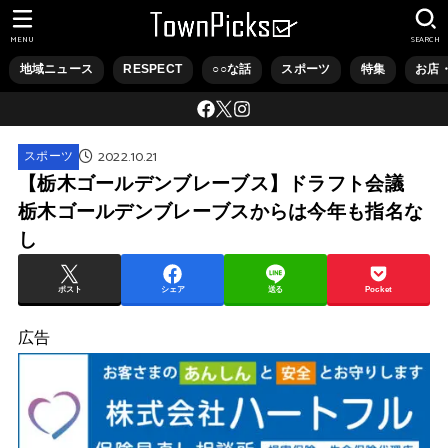
MENU
SEARCH
地域ニュース
RESPECT
○○な話
スポーツ
特集
お店
2022.10.21
スポーツ
【栃木ゴールデンブレーブス】ドラフト会議
栃木ゴールデンブレーブスからは今年も指名な
し
ポスト
シェア
送る
Pocket
広告