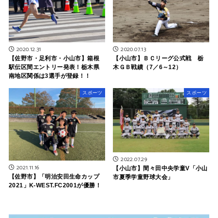
2020.12.31
2020.07.13
【佐野市・足利市・小山市】箱根
【小山市】ＢＣリーグ公式戦 栃
駅伝区間エントリー発表！栃木県
木ＧＢ戦績（7／6～12）
南地区関係は3選手が登録！！
スポーツ
スポーツ
2022.07.29
2021.11.16
【小山市】間々田中央学童V「小山
【佐野市】「明治安田生命カップ
市夏季学童野球大会」
2021」K-WEST.FC2001が優勝！