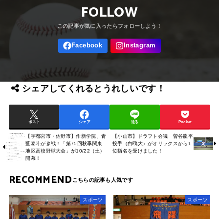
FOLLOW
シェアしてくれるとうれしいです！
ポスト
シェア
送る
Pocket
【宇都宮市・佐野市】作新学院、青
【小山市】ドラフト会議 曽谷龍平
藍泰斗が参戦！「第75回秋季関東
投手（白鴎大）がオリックスから1
地区高校野球大会」が10/22（土）
位指名を受けました！
開幕！
RECOMMEND
スポーツ
スポーツ