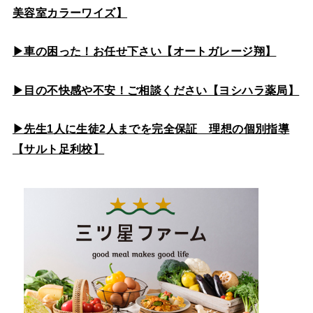
美容室カラーワイズ】
▶車の困った！お任せ下さい【オートガレージ翔】
▶目の不快感や不安！ご相談ください【ヨシハラ薬局】
▶先生1人に生徒2人までを完全保証 理想の個別指導
【サルト足利校】