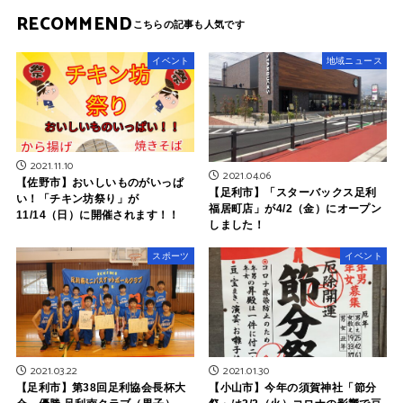
RECOMMEND
イベント
地域ニュース
2021.11.10
2021.04.06
【佐野市】おいしいものがいっぱ
【足利市】「スターバックス足利
い！「チキン坊祭り」が
福居町店」が4/2（金）にオープン
11/14（日）に開催されます！！
しました！
スポーツ
イベント
2021.03.22
2021.01.30
【足利市】第38回足利協会長杯大
【小山市】今年の須賀神社「節分