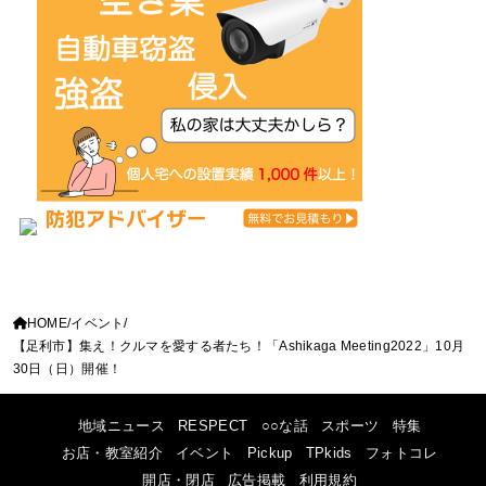
HOME
イベント
【足利市】集え！クルマを愛する者たち！「Ashikaga Meeting2022」10月
30日（日）開催！
地域ニュース
RESPECT
○○な話
スポーツ
特集
お店・教室紹介
イベント
Pickup
TPkids
フォトコレ
開店・閉店
広告掲載
利用規約