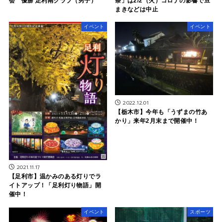
会 優勝 足利南クラブ（男子）
祭」は2/2（火）コロナの影響で豆
まきなどは中止
イベント
イベント
2022.12.01
【栃木市】今年も「うずまの竹あ
かり」来年2月末まで開催中！
2021.11.17
【足利市】温かみのある灯りでラ
イトアップ！「足利灯り物語」開
催中！
イベント
スポーツ