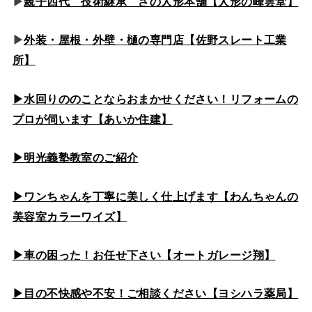
▶
親子四代 技術継承 さの人形本舗【人形の峰雲堂】
▶
外装・屋根・外壁・樋の専門店【佐野スレート工業
所】
▶水回りののこと
ならおまかせください！リフォームの
プロが伺います【あいか住建】
▶
明光義塾教室のご紹介
▶ワンちゃんを丁寧に美しく仕上げます【わんちゃんの
美容室カラーワイズ】
▶車の困った！お任せ下さい【オートガレージ翔】
▶目の不快感や不安！ご相談ください【ヨシハラ薬局】