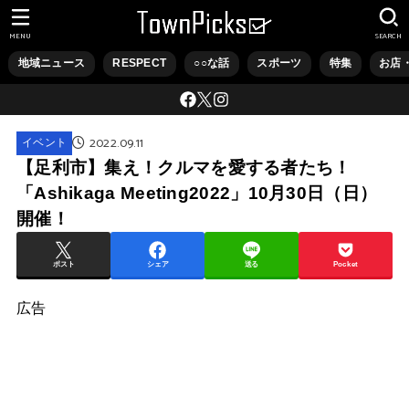
MENU
SEARCH
地域ニュース
RESPECT
○○な話
スポーツ
特集
お店
2022.09.11
イベント
【足利市】集え！クルマを愛する者たち！
「Ashikaga Meeting2022」10月30日（日）
開催！
ポスト
シェア
送る
Pocket
広告