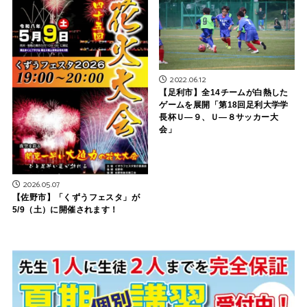
2022.06.12
【足利市】全14チームが白熱した
ゲームを展開「第18回足利大学学
長杯Ｕ―９、Ｕ―８サッカー大
会」
2026.05.07
【佐野市】「くずうフェスタ」が
5/9（土）に開催されます！