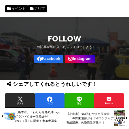
イベント
足利市
FOLLOW
シェアしてくれるとうれしいです！
ポスト
シェア
送る
Pocket
【栃木市】「わたらせ熱気球day」
【小山市】第3回おやま市民大学
グランドクルー体験会が
「「寺野東遺跡ガイドボランティア
9/18（日）に開催！参加者募集
養成講座」の受講生募集中！