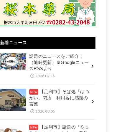
新着ニュース
話題のニュースをご紹介！
（随時更新）※Googleニュー
スRSSより
2026.02.26
【足利市】そば処「はつ
がい」閉店 利用客に感謝の
言葉
2026.08.06
【足利市】話題の「Ｓ１