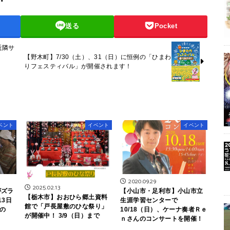
送る
Pocket
近隣サ
【野木町】7/30（土）、31（日）に恒例の「ひまわ
りフェスティバル」が開催されます！
ベント
イベント
イベント
2020.09.29
2025.02.13
がズラ
【小山市・足利市】小山市立
【栃木市】おおひら郷土資料
13日
生涯学習センターで
館で「戸長屋敷のひな祭り」
の
10/18（日）、ケーナ奏者Ｒｅ
が開催中！ 3/9（日）まで
ｎさんのコンサートを開催！