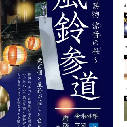
ま
の
い