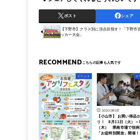
ポスト
シェア
【下野市】クラス別に頂点目指す！「下野市
ッカー大会」
RECOMMEND
イベント
イ
2020.08.08
【小山市】 お買い得品
リ！ 8月11日（火）～
（木） 県南市場で恒例
「お盆特別開放」開催！