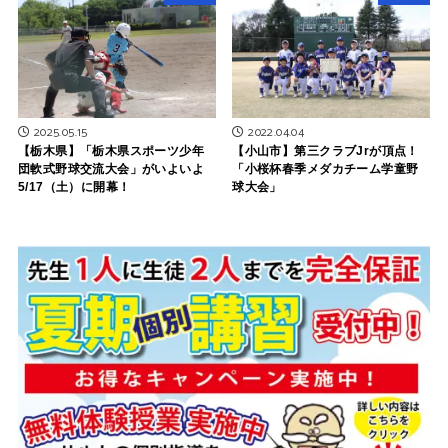
2025.05.15
2022.04.04
【栃木県】「栃木県スポーツ少年
【小山市】第三クラブJrが頂点！
団軟式野球交流大会」がいよいよ
「小桜杯春季メダカチーム学童野
5/17（土）に開幕！
球大会」