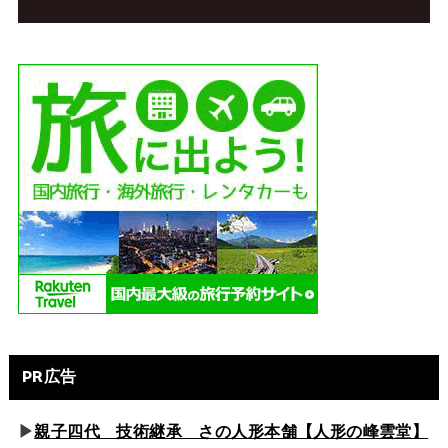
PR広告
▶
親子四代 技術継承 さの人形本舗【人形の峰雲堂】