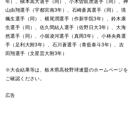
年）、槇本嵩大選手（同）、小木曽凱虎選手（同）、神
山由翔選手（宇都宮南3年）、石崎蒼真選手（同）、境
楓生選手（同）、横尾潤選手（作新学院3年）、鈴木康
生選手（同）、佐久間結人選手（佐野日大3年）、大海
然選手（同）、小堀凌河選手（真岡3年）、小林央典選
手（足利大附3年）、石川蒼選手（青藍泰斗3年）、吉
田翔選手（文星芸大附3年）
※大会結果等は、栃木県高校野球連盟のホームページを
ご確認ください。
広告