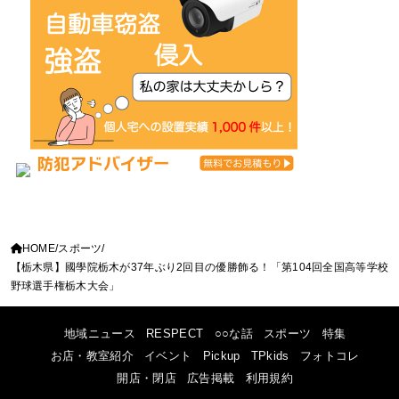
HOME
スポーツ
【栃木県】國學院栃木が37年ぶり2回目の優勝飾る！「第104回全国高等学校
野球選手権栃木大会」
地域ニュース
RESPECT
○○な話
スポーツ
特集
お店・教室紹介
イベント
Pickup
TPkids
フォトコレ
開店・閉店
広告掲載
利用規約