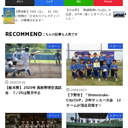
ポスト
シェア
送る
Pocket
【小山市】「熟成焼肉いちばん 小
【野木町】7/30（土）、31（日）
山店」が7/8（金）にオープンしま
に恒例の「ひまわりフェスティバ
した！
ル」が開催されます！
RECOMMEND
スポーツ
スポーツ
2020.07.25
【栃木県】 2020年 高校野球交流試
2024.05.27
合 7／25は雨天中止
【下野市】「Shimotsuke-
CityCUP」少年サッカー大会 12
チームが頂点目指す！
イベント
スポーツ