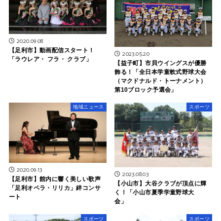
2020.09.08
【足利市】動画配信スタート！
2023.05.20
「ラウレア・ フラ・ クラブ」
【益子町】市貝ウイングスが優勝
飾る！「全日本学童軟式野球大会
（マクドナルド・トーナメント）
第10ブロック予選会」
地域ニュース
スポーツ
2020.09.13
2023.08.03
【足利市】館内に響く美しい歌声
【小山市】大谷クラブが頂点に輝
「足利オペラ・リリカ」絆コンサ
く！「小山市夏季学童野球大
ート
会」
スポーツ
スポーツ