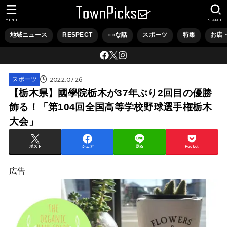
MENU
SEARCH
地域ニュース
RESPECT
○○な話
スポーツ
特集
お店
2022.07.26
スポーツ
【栃木県】國學院栃木が37年ぶり2回目の優勝
飾る！「第104回全国高等学校野球選手権栃木
大会」
ポスト
シェア
送る
Pocket
広告