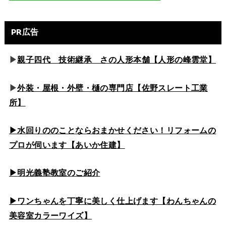
PR広告
▶
親子四代 技術継承 さの人形本舗【人形の峰雲堂】
▶
外装・屋根・外壁・樋の専門店【佐野スレート工業
所】
▶水回りののこと
ならおまかせください！リフォームの
プロが伺います【あいか住建】
▶
明光義塾教室のご紹介
▶ワンちゃんを丁寧に美しく仕上げます【わんちゃんの
美容室カラーワイズ】