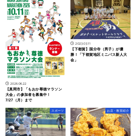
2023.03.11
【下都賀】国分寺（男子）が優
勝！「下都賀地区ミニバス新人大
会」
2026.06.22
【真岡市】「もおか尊徳マラソン
大会」の参加者を募集中！
7/27（月）まで
スポーツ
お店・教室紹介