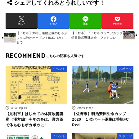
シェアしてくれるとうれしいです！
ポスト
シェア
送る
Pocket
【下野市】大松山運動公園のじゃぶ
【下野市】「下野市ジュニアカップ
じゃぶ池がオープン！8/31（水）
学童軟式野球大会」フォトコレ
まで
RECOMMEND
イベント
スポーツ
2020.09.10
2020.11.07
【足利市】はじめての体質改善講
【佐野市】明治安田生命カップ
座（漢方編）今年の冬は、漢方薬
2020 １位パート優勝は呑龍FC
で体も心もポカポカに！
Red
イベント
スポーツ