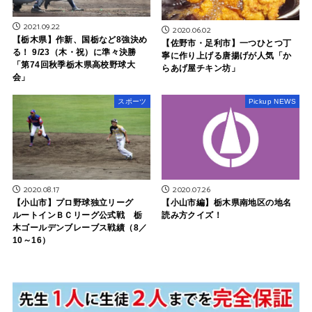
2021.09.22
2020.06.02
【栃木県】作新、国栃など8強決め
【佐野市・足利市】一つひとつ丁
る！ 9/23（木・祝）に準々決勝
寧に作り上げる唐揚げが人気「か
「第74回秋季栃木県高校野球大
らあげ屋チキン坊」
会」
スポーツ
Pickup NEWS
2020.08.17
2020.07.26
【小山市】プロ野球独立リーグ
【小山市編】栃木県南地区の地名
ルートインＢＣリーグ公式戦 栃
読み方クイズ！
木ゴールデンブレーブス戦績（8／
10～16）