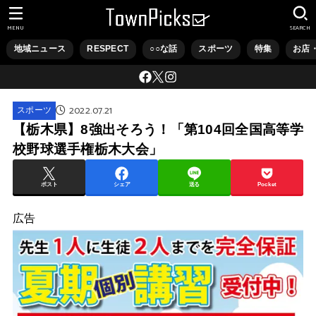
MENU
SEARCH
地域ニュース
RESPECT
○○な話
スポーツ
特集
お店
2022.07.21
スポーツ
【栃木県】8強出そろう！「第104回全国高等学
校野球選手権栃木大会」
ポスト
シェア
送る
Pocket
広告