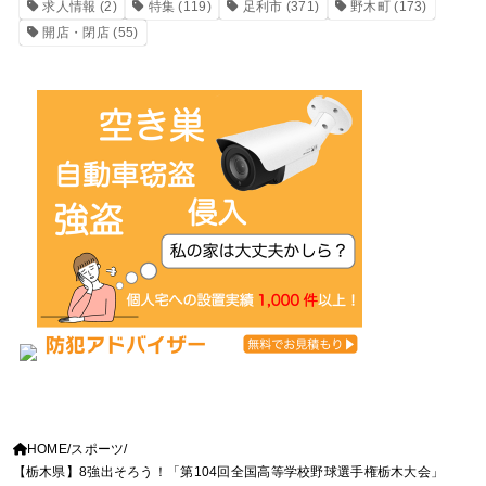
求人情報
(2)
特集
(119)
足利市
(371)
野木町
(173)
開店・閉店
(55)
HOME
スポーツ
【栃木県】8強出そろう！「第104回全国高等学校野球選手権栃木大会」