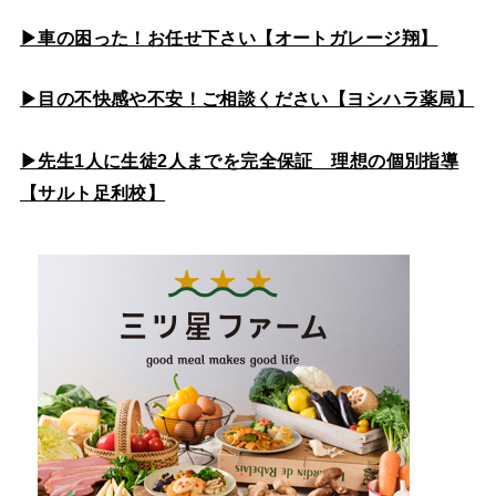
▶車の困った！お任せ下さい【オートガレージ翔】
▶目の不快感や不安！ご相談ください【ヨシハラ薬局】
▶先生1人に生徒2人までを完全保証 理想の個別指導
【サルト足利校】