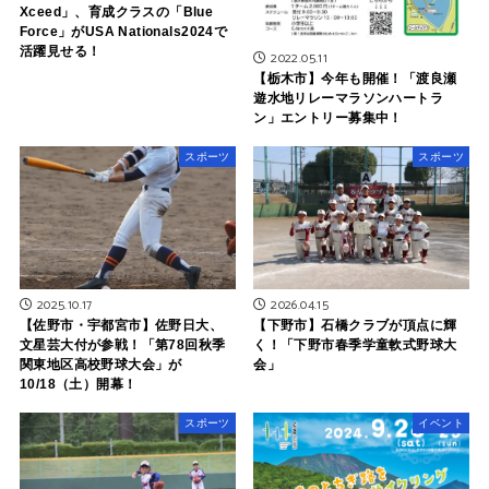
Xceed」、育成クラスの「Blue
Force」がUSA Nationals2024で
活躍見せる！
2022.05.11
【栃木市】今年も開催！「渡良瀬
遊水地リレーマラソンハートラ
ン」エントリー募集中！
スポーツ
スポーツ
2025.10.17
2026.04.15
【佐野市・宇都宮市】佐野日大、
【下野市】石橋クラブが頂点に輝
文星芸大付が参戦！「第78回秋季
く！「下野市春季学童軟式野球大
関東地区高校野球大会」が
会」
10/18（土）開幕！
スポーツ
イベント