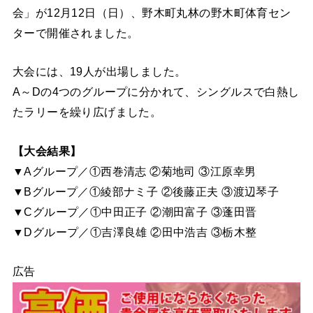
会」が12月12日（日）、野木町丸林の野木町体育セン
ターで開催されました。
大会には、19人が出場しました。
A～Dの4つのグループに分かれて、シングルスで白熱し
たラリーを繰り広げました。
【大会結果】
▼Aグループ／①西巻清志 ②菊地司 ③江原幸男
▼Bグループ／①綾部ナミ子 ②後藤正夫 ③渡辺琴子
▼Cグループ／①中田正子 ②潮田富子 ③蓬田晋
▼Dグループ／①吉澤良雄 ②田中浩吉 ③栃木整
広告