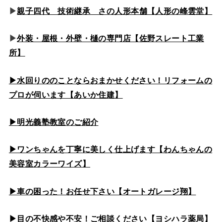
▶
親子四代 技術継承 さの人形本舗【人形の峰雲堂】
▶
外装・屋根・外壁・樋の専門店【佐野スレート工業
所】
▶水回りののこと
ならおまかせください！リフォームの
プロが伺います【あいか住建】
▶
明光義塾教室のご紹介
▶ワンちゃんを丁寧に美しく仕上げます【わんちゃんの
美容室カラーワイズ】
▶車の困った！お任せ下さい【オートガレージ翔】
▶目の不快感や不安！ご相談ください【ヨシハラ薬局】