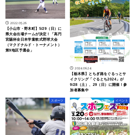
2022.05.26
【小山市・野木町】5/29（日）に
県大会出場チームが決定！「高円
宮賜杯全日本学童軟式野球大会
（マクドナルド・トーナメント）
第9地区予選会」
2024.06.24
【栃木県】とちぎ路をぐるっとサ
イクリング「ぐるとち2024」が
9/28（土）、29（日）に開催！参
加者募集中
スポーツ
イベント