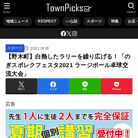
MENU
SEARCH
地域ニュース
RESPECT
○○な話
スポーツ
特集
お店
2022.01.18
スポーツ
【野木町】白熱したラリーを繰り広げる！「の
ぎスポレクフェスタ2021 ラージボール卓球交
流大会」
ポスト
シェア
送る
Pocket
広告