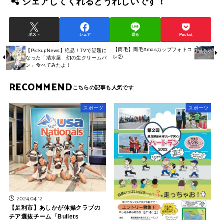
シェアしてくれるとうれしいです！
ポスト
シェア
送る
Pocket
【両毛】両毛Xmasカップフォトコ
【PickupNews】絶品！TVで話題に
レ②
なった「清水屋 幻の生クリームパ
ン」食べてみたよ！
RECOMMEND
スポーツ
スポーツ
2024.04.12
【足利市】あしかが体操クラブの
チア選抜チーム「Bullets