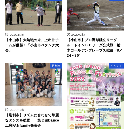
2020.11.16
2020.08.31
【小山市】大熱戦の末、上出井チ
【小山市】プロ野球独立リーグ
ームが優勝！「小山市ペタンク大
ルートインＢＣリーグ公式戦 栃
会」
木ゴールデンブレーブス戦績（8／
24～30）
足利市
イベント
2021.11.28
【足利市】リズムに合わせて華麗
なダンスを披露！ 第２回Dance
工房FANfamily発表会