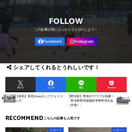
FOLLOW
シェアしてくれるとうれしいです！
ポスト
シェア
送る
Pocket
【両毛】両毛Xmasカップフォトコ
【野木町】野木ETクラブが快勝！
レ①
「野木町野球連盟杯争奪野球大会
（学童）」
RECOMMEND
スポーツ
スポーツ