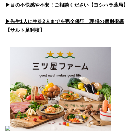
▶目の不快感や不安！ご相談ください【ヨシハラ薬局】
▶先生1人に生徒2人までを完全保証 理想の個別指導
【サルト足利校】