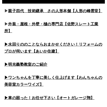
▶
親子四代 技術継承 さの人形本舗【人形の峰雲堂】
▶
外装・屋根・外壁・樋の専門店【佐野スレート工業
所】
▶水回りののこと
ならおまかせください！リフォームの
プロが伺います【あいか住建】
▶
明光義塾教室のご紹介
▶ワンちゃんを丁寧に美しく仕上げます【わんちゃんの
美容室カラーワイズ】
▶車の困った！お任せ下さい【オートガレージ翔】