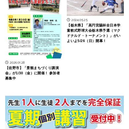
2024.05.25
【栃木県】「高円宮賜杯全日本学
童軟式野球大会栃木県予選（マク
ドナルド・トーナメント）」がい
よいよ5/26（日）開幕！
2026.01.28
【佐野市】「景観まちづくり講演
会」が1/30（金）に開催！ 参加者
募集中