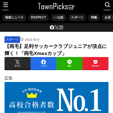
MENU
SEARCH
地域ニュース
RESPECT
○○な話
スポーツ
特集
お店
2022.01.17
スポーツ
【両毛】足利サッカークラブジュニアが頂点に
輝く！「両毛Xmasカップ」
ポスト
シェア
送る
Pocket
広告