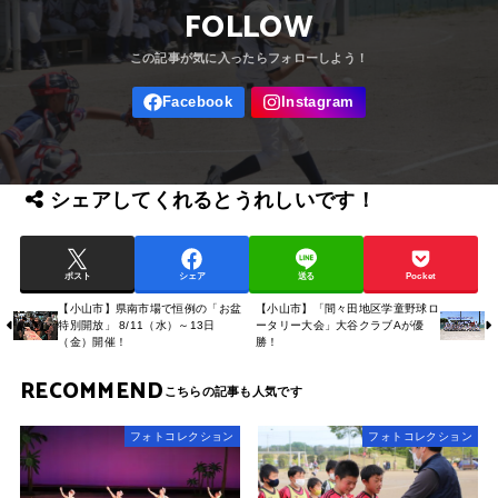
FOLLOW
シェアしてくれるとうれしいです！
ポスト
シェア
送る
Pocket
【小山市】県南市場で恒例の「お盆
【小山市】「間々田地区学童野球ロ
特別開放」 8/11（水）～13日
ータリー大会」大谷クラブAが優
（金）開催！
勝！
RECOMMEND
フォトコレクション
フォトコレクション