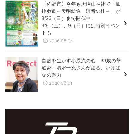
【佐野市】今年も唐澤山神社で「風
鈴参道～天明鋳物 涼音の杜～」が
8/23（日）まで開催中！
8/8（土）、9（日）には特別イベン
トも
2026.08.04
自然を生かす小原流の心 83歳の華
道家・清水一克さんが語る、いけば
なの魅力
2026.08.01