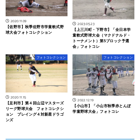
2020.11.09
2023.05.23
【佐野市】秋季佐野市学童軟式野
【上三川町・下野市】「全日本学
球大会フォトコレクション
童軟式野球大会（マクドナルド・
トーナメント）第5ブロック予選
会」フォトコレ
フォトコレクション
フォトコレクション
2020.11.15
2022.12.19
【足利市】第４回山辺マスターズ
【小山市】「小山市秋季赤とんぼ
リーグ野球大会 フォトコレクシ
学童野球大会」フォトコレ
ョン プレイング４対新星ドラゴ
ンズ