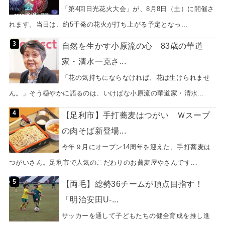
「第4回日光花火大会」が、8月8日（土）に開催さ
れます。当日は、約5千発の花火が打ち上がる予定となっ...
自然を生かす小原流の心 83歳の華道
家・清水一克さ...
「花の気持ちにならなければ、花は生けられませ
ん。」そう穏やかに語るのは、いけばな小原流の華道家・清水...
【足利市】手打蕎麦はつがい Ｗスープ
の肉そば新登場...
今年９月にオープン14周年を迎えた、手打蕎麦は
つがいさん。足利市で人気のこだわりのお蕎麦屋やさんです...
【両毛】総勢36チームが頂点目指す！
「明治安田U-...
サッカーを通して子どもたちの健全育成を推し進