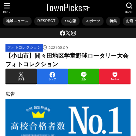
MENU
SEARCH
地域ニュース
RESPECT
○○な話
スポーツ
特集
お店
2021.08.09
フォトコレクション
【小山市】間々田地区学童野球ロータリー大会
フォトコレクション
ポスト
シェア
送る
Pocket
広告