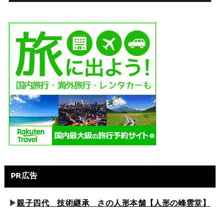
PR広告
▶
親子四代 技術継承 さの人形本舗【人形の峰雲堂】