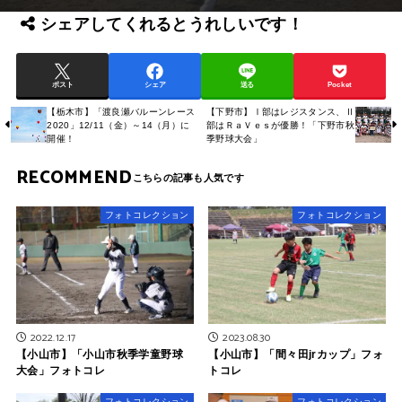
シェアしてくれるとうれしいです！
ポスト
シェア
送る
Pocket
【栃木市】「渡良瀬バルーンレース
【下野市】Ⅰ部はレジスタンス、Ⅱ
2020」12/11（金）～14（月）に
部はＲａＶｅｓが優勝！「下野市秋
開催！
季野球大会」
RECOMMEND
フォトコレクション
フォトコレクション
2022.12.17
2023.08.30
【小山市】「小山市秋季学童野球
【小山市】「間々田jrカップ」フォ
大会」フォトコレ
トコレ
フォトコレクション
フォトコレクション