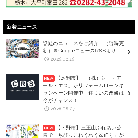
新着ニュース
話題のニュースをご紹介！（随時更
新）※GoogleニュースRSSより
2026.02.26
【足利市】「（株）シー・ア
ール・エス」がリフォームローンキ
ャンペーン開催中！住まいの改修は
今がチャンス！
2026.08.07
【下野市】三王山ふれあい公
園で「ちびっこわくわく盆踊り」が