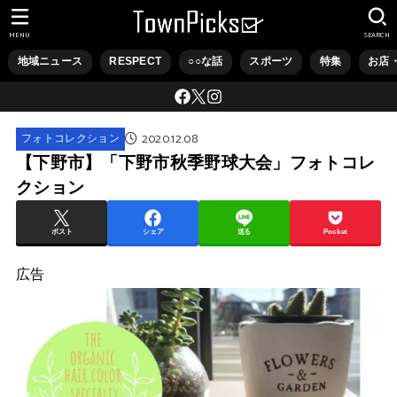
MENU
SEARCH
地域ニュース
RESPECT
○○な話
スポーツ
特集
お店
2020.12.08
フォトコレクション
【下野市】「下野市秋季野球大会」フォトコレ
クション
ポスト
シェア
送る
Pocket
広告