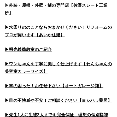
▶
外装・屋根・外壁・樋の専門店【佐野スレート工業
所】
▶水回りののこと
ならおまかせください！リフォームの
プロが伺います【あいか住建】
▶
明光義塾教室のご紹介
▶ワンちゃんを丁寧に美しく仕上げます【わんちゃんの
美容室カラーワイズ】
▶車の困った！お任せ下さい【オートガレージ翔】
▶目の不快感や不安！ご相談ください【ヨシハラ薬局】
▶先生1人に生徒2人までを完全保証 理想の個別指導