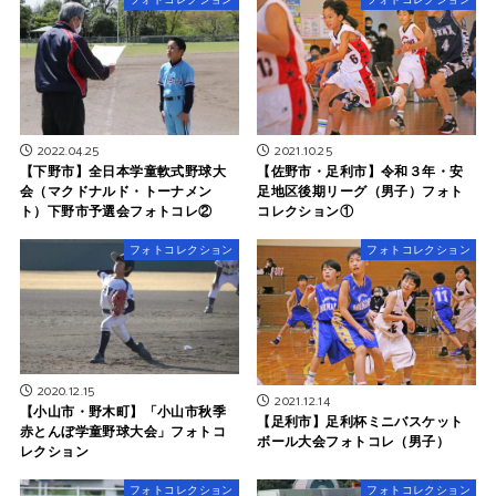
2022.04.25
2021.10.25
【下野市】全日本学童軟式野球大
【佐野市・足利市】令和３年・安
会（マクドナルド・トーナメン
足地区後期リーグ（男子）フォト
ト）下野市予選会フォトコレ②
コレクション①
フォトコレクション
フォトコレクション
2020.12.15
2021.12.14
【小山市・野木町】「小山市秋季
【足利市】足利杯ミニバスケット
赤とんぼ学童野球大会」フォトコ
ボール大会フォトコレ（男子）
レクション
フォトコレクション
フォトコレクション