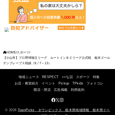
HOME
スポーツ
【小山市】プロ野球独立リーグ ルートインＢＣリーグ公式戦 栃木ゴール
デンブレーブス戦績（9／7～13）
地域ニュース
RESPECT
○○な話
スポーツ
特集
お店・教室紹介
イベント
Pickup
TPkids
フォトコレ
開店・閉店
広告掲載
利用規約
© 2026
TownPicks タウンピックス 栃木県地域情報 栃木県イベ