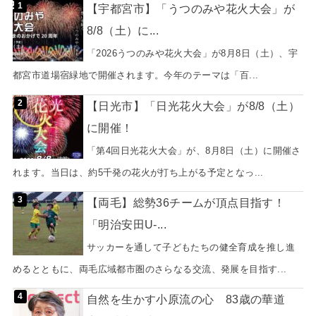
【宇都宮市】「うつのみや花火大会」が
8/8（土）に...
「2026うつのみや花火大会」が8月8日（土）、宇
都宮市道場宿緑地で開催されます。今年のテーマは「百...
【日光市】「日光花火大会」が8/8（土）
に開催！
「第4回日光花火大会」が、8月8日（土）に開催さ
れます。当日は、約5千発の花火が打ち上がる予定となっ...
【両毛】総勢36チームが頂点目指す！
「明治安田U-...
サッカーを通して子どもたちの健全育成を推し進
めるとともに、両毛広域都市圏のさらなる交流、発展を目指す...
自然を生かす小原流の心 83歳の華道