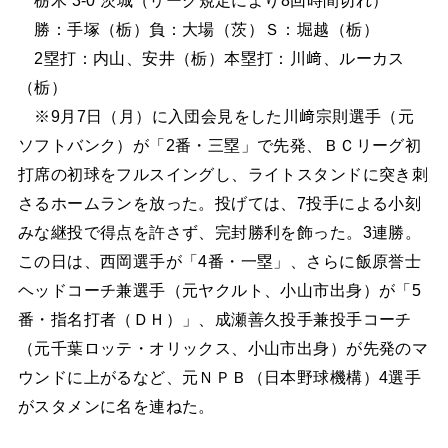
勝：手塚（栃）負：大場（茨）Ｓ：堀越（栃）
2塁打：内山、安井（栃）本塁打：川﨑、ルーカス
（栃）
※9月7日（月）に入団会見をした川﨑宗則選手（元
ソフトバンク）が「2番・三塁」で先発、ＢＣリーグ初
打席の初球をフルスイングし、ライトスタンドに突き刺
さるホームランを放った。投げては、7投手による小刻
みな継投で得点を許さず、完封勝利を飾った。3連勝。
この日は、西岡選手が「4番・一塁」、さらに飯原誉士
ヘッドコーチ兼選手（元ヤクルト、小山市出身）が「5
番・指名打者（ＤＨ）」、成瀬善久投手兼投手コーチ
（元千葉ロッテ・オリックス、小山市出身）が先発のマ
ウンドに上がるなど、元ＮＰＢ（日本野球機構）4選手
がスタメンに名を連ねた。