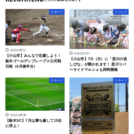
スポーツ
イベント
2020.08.13
2023.07.01
【小山市】みんなで応援しよう！
【小山市】7/2（日）に「思川の流
栃木ゴールデンブレーブス公式戦
しびな」が開かれます！ 思川リバ
日程（8月後半分）
ーサイドマルシェも同時開催
スポーツ
スポーツ
2022.08.06
【栃木SC】7月は勝ち越して15位
に浮上！