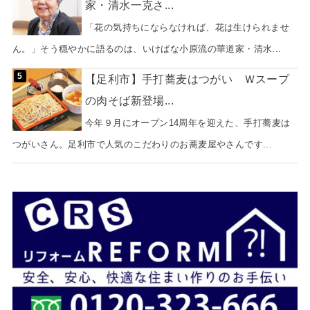
家・清水一克さ...
「花の気持ちにならなければ、花は生けられませ
ん。」そう穏やかに語るのは、いけばな小原流の華道家・清水...
【足利市】手打蕎麦はつがい Ｗスープ
の肉そば新登場...
今年９月にオープン14周年を迎えた、手打蕎麦は
つがいさん。足利市で人気のこだわりのお蕎麦屋やさんです...