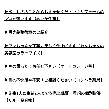
▶水回りののこと
ならおまかせください！リフォームの
プロが伺います【あいか住建】
▶
明光義塾教室のご紹介
▶ワンちゃんを丁寧に美しく仕上げます【わんちゃんの
美容室カラーワイズ】
▶車の困った！お任せ下さい【オートガレージ翔】
▶目の不快感や不安！ご相談ください【ヨシハラ薬局】
▶先生1人に生徒2人までを完全保証 理想の個別指導
【サルト足利校】