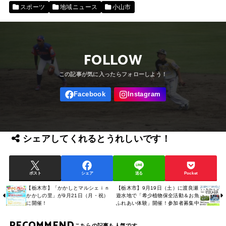
スポーツ
地域ニュース
小山市
FOLLOW
シェアしてくれるとうれしいです！
ポスト
シェア
送る
Pocket
【栃木市】「かかしとマルシェｉｎ
【栃木市】9月19日（土）に渡良瀬
かかしの里」が9月21日（月・祝）
遊水地で「希少植物保全活動＆お魚
に開催！
ふれあい体験」開催！参加者募集中
RECOMMEND