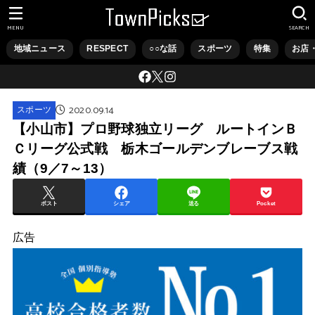
MENU
SEARCH
地域ニュース
RESPECT
○○な話
スポーツ
特集
お店
2020.09.14
スポーツ
【小山市】プロ野球独立リーグ ルートインＢ
Ｃリーグ公式戦 栃木ゴールデンブレーブス戦
績（9／7～13）
ポスト
シェア
送る
Pocket
広告