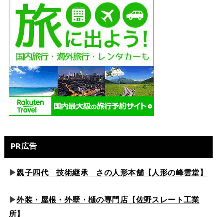
PR広告
▶
親子四代 技術継承 さの人形本舗【人形の峰雲堂】
▶
外装・屋根・外壁・樋の専門店【佐野スレート工業
所】