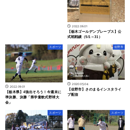
2022.06.01
【栃木ゴールデンブレーブス】公
式戦戦績（5/1～31）
スポーツ
佐野市
2020.05.04
2022.09.01
【佐野市】さのまるインスタライ
【栃木県】4強出そろう！今週末に
ブ配信
準決勝、決勝「県学童軟式野球大
会」
スポーツ
スポーツ