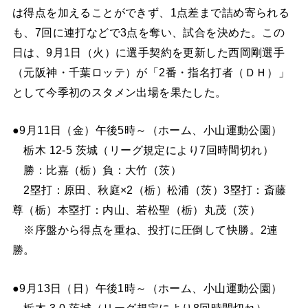
は得点を加えることができず、1点差まで詰め寄られる
も、7回に連打などで3点を奪い、試合を決めた。この
日は、9月1日（火）に選手契約を更新した西岡剛選手
（元阪神・千葉ロッテ）が「2番・指名打者（ＤＨ）」
として今季初のスタメン出場を果たした。
●9月11日（金）午後5時～（ホーム、小山運動公園）
栃木 12-5 茨城（リーグ規定により7回時間切れ）
勝：比嘉（栃）負：大竹（茨）
2塁打：原田、秋庭×2（栃）松浦（茨）3塁打：斎藤
尊（栃）本塁打：内山、若松聖（栃）丸茂（茨）
※序盤から得点を重ね、投打に圧倒して快勝。2連
勝。
●9月13日（日）午後1時～（ホーム、小山運動公園）
栃木 3-0 茨城（リーグ規定により8回時間切れ）