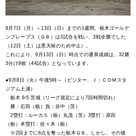
9月7日（月）～13日（日）までの1週間、栃木ゴールデ
ンブレーブス（ＧＢ）は3試合を戦い、3戦全勝でした
（12日（土）は悪天候のため中止）。
これにより、9月13日（日）時点での通算成績は、32勝
3分け9敗（44試合）となっています。
●9月8日（火）午後5時～（ビジター、Ｊ：ＣＯＭスタ
ジアム土浦）
栃木 9-5 茨城（リーグ規定により7回時間切れ）
勝：石田（栃）負：谷中（茨）
2塁打：ルーカス（栃）丸茂（茨）3塁打：原田
（栃）本塁打：佐々木（栃）
※2回までに6点を奪った栃木ＧＢ。しかし、その後