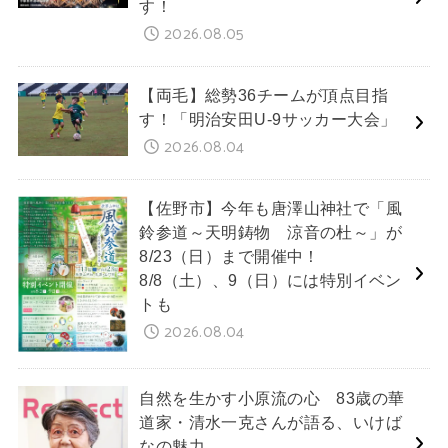
す！
2026.08.05
【両毛】総勢36チームが頂点目指
す！「明治安田U-9サッカー大会」
2026.08.04
【佐野市】今年も唐澤山神社で「風
鈴参道～天明鋳物 涼音の杜～」が
8/23（日）まで開催中！
8/8（土）、9（日）には特別イベン
トも
2026.08.04
自然を生かす小原流の心 83歳の華
道家・清水一克さんが語る、いけば
なの魅力