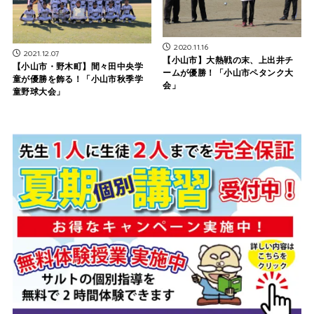
2020.11.16
2021.12.07
【小山市】大熱戦の末、上出井チ
【小山市・野木町】間々田中央学
ームが優勝！「小山市ペタンク大
童が優勝を飾る！「小山市秋季学
会」
童野球大会」