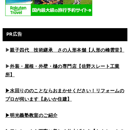
PR広告
▶
親子四代 技術継承 さの人形本舗【人形の峰雲堂】
▶
外装・屋根・外壁・樋の専門店【佐野スレート工業
所】
▶水回りののこと
ならおまかせください！リフォームの
プロが伺います【あいか住建】
▶
明光義塾教室のご紹介