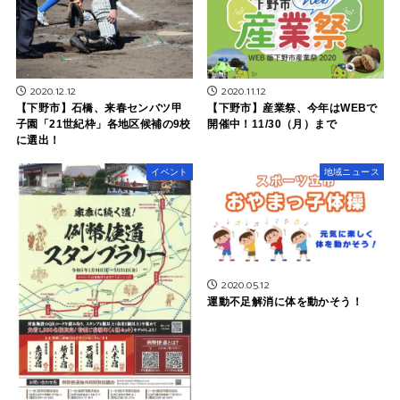
2020.12.12
2020.11.12
【下野市】石橋、来春センバツ甲
【下野市】産業祭、今年はWEBで
子園「21世紀枠」各地区候補の9校
開催中！11/30（月）まで
に選出！
イベント
地域ニュース
2020.05.12
運動不足解消に体を動かそう！