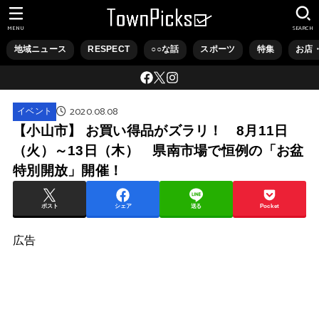
MENU
SEARCH
地域ニュース
RESPECT
○○な話
スポーツ
特集
お店
2020.08.08
イベント
【小山市】 お買い得品がズラリ！ 8月11日
（火）～13日（木） 県南市場で恒例の「お盆
特別開放」開催！
ポスト
シェア
送る
Pocket
広告