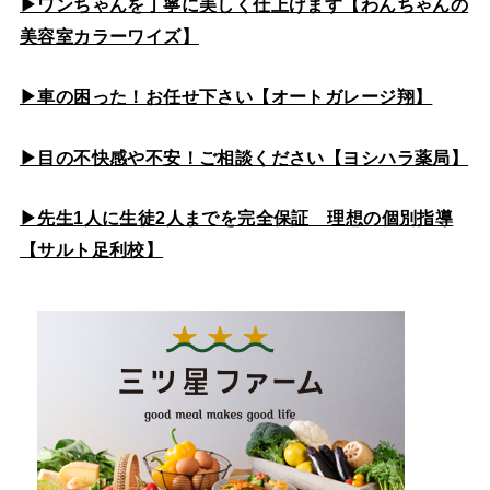
▶ワンちゃんを丁寧に美しく仕上げます【わんちゃんの
美容室カラーワイズ】
▶車の困った！お任せ下さい【オートガレージ翔】
▶目の不快感や不安！ご相談ください【ヨシハラ薬局】
▶先生1人に生徒2人までを完全保証 理想の個別指導
【サルト足利校】