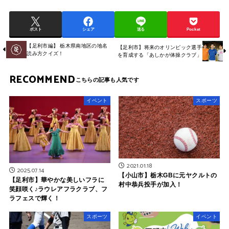
ポスト
シェア
送る
Pocket
【足利市編】 栃木県南地区の地名
【足利市】将来のオリンピック選手
読み方クイズ！
を育成する「あしかが体操クラブ」
RECOMMEND
イベント
スポーツ
2021.01.18
2025.07.14
【小山市】栃木GBに元ヤクルトの
【足利市】華やかな美しいフラに
村中恭兵投手が加入！
笑顔咲く♪ラウレアフラクラブ、フ
ラフェスで輝く！
スポーツ
イベント