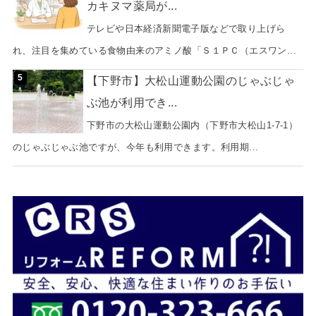
カキヌマ薬局が...
テレビや日本経済新聞電子版などで取り上げら
れ、注目を集めている食物由来のアミノ酸「Ｓ１ＰＣ（エスワン...
【下野市】大松山運動公園のじゃぶじゃ
ぶ池が利用でき...
下野市の大松山運動公園内（下野市大松山1-7-1）
のじゃぶじゃぶ池ですが、今年も利用できます。利用期...