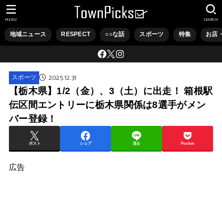
MENU
SEARCH
地域ニュース
RESPECT
○○な話
スポーツ
特集
お店
2025.12.31
スポーツ
【栃木県】1/2（金）、3（土）に出走！ 箱根駅
伝区間エントリーに栃木県関係は8選手がメン
バー登録！
ポスト
シェア
送る
Pocket
広告