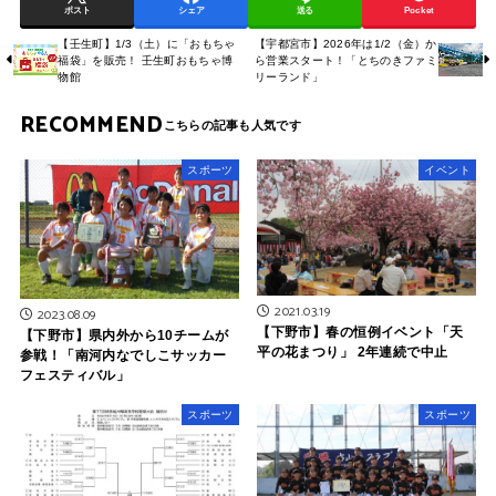
ポスト
シェア
送る
Pocket
【壬生町】1/3（土）に「おもちゃ
【宇都宮市】2026年は1/2（金）か
福袋」を販売！ 壬生町おもちゃ博
ら営業スタート！「とちのきファミ
物館
リーランド」
RECOMMEND
スポーツ
イベント
2021.03.19
2023.08.09
【下野市】春の恒例イベント「天
【下野市】県内外から10チームが
平の花まつり」 2年連続で中止
参戦！「南河内なでしこサッカー
フェスティバル」
スポーツ
スポーツ