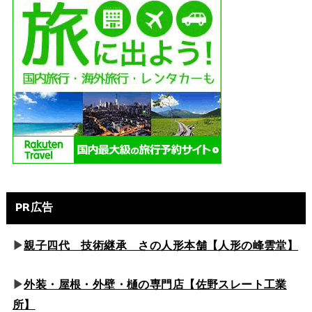
PR広告
▶
親子四代 技術継承 さの人形本舗【人形の峰雲堂】
▶
外装・屋根・外壁・樋の専門店【佐野スレート工業
所】