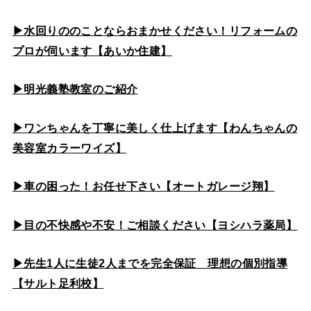
▶水回りののこと
ならおまかせください！リフォームの
プロが伺います【あいか住建】
▶
明光義塾教室のご紹介
▶ワンちゃんを丁寧に美しく仕上げます【わんちゃんの
美容室カラーワイズ】
▶車の困った！お任せ下さい【オートガレージ翔】
▶目の不快感や不安！ご相談ください【ヨシハラ薬局】
▶先生1人に生徒2人までを完全保証 理想の個別指導
【サルト足利校】