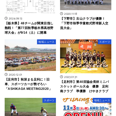
2020.11.18
2024.09.13
【下野市】古山クラブが優勝！
【栃木県】48チームが関東目指し
「下野市秋季学童軟式野球新人交
熱戦！「第77回秋季栃木県高校野
流大会」
球大会」が9/14（土）に開幕
地域ニュース
スポーツ
2020.12.01
2023.01.31
【足利市】秋深まる足利に！旧
【足利市】第40回協会長杯ミニバ
車、スポーツカーが勢ぞろい
スケットボール大会 優勝 足利
「ASHIKAGA MEETING2020」
南クラブ 準優勝 けやきクラブ
スポーツ
地域ニュース