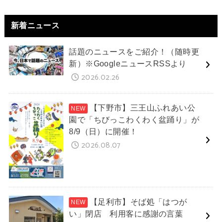
新着ニュース
話題のニュースをご紹介！（随時更
新）※GoogleニュースRSSより
2026.02.26
【下野市】三王山ふれあい公
園で「ちびっこわくわく盆踊り」が
8/9（日）に開催！
2026.08.07
【足利市】そば処「はつが
い」閉店 利用客に感謝の言葉