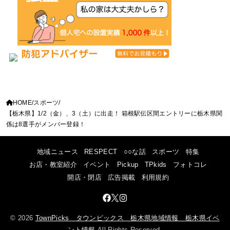
HOME
スポーツ
【栃木県】1/2（金）、3（土）に出走！ 箱根駅伝区間エントリーに栃木県関
係は8選手がメンバー登録！
地域ニュース
RESPECT
○○な話
スポーツ
特集
お店・教室紹介
イベント
Pickup
TPkids
フォトコレ
開店・閉店
広告掲載
利用規約
© 2026
TownPicks タウンピックス 栃木県地域情報 栃木県イベ
ント情報
All Rights Reserved.