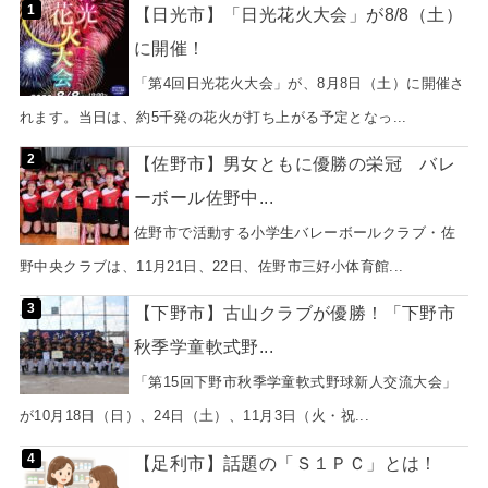
【日光市】「日光花火大会」が8/8（土）
に開催！
「第4回日光花火大会」が、8月8日（土）に開催さ
れます。当日は、約5千発の花火が打ち上がる予定となっ...
【佐野市】男女ともに優勝の栄冠 バレ
ーボール佐野中...
佐野市で活動する小学生バレーボールクラブ・佐
野中央クラブは、11月21日、22日、佐野市三好小体育館...
【下野市】古山クラブが優勝！「下野市
秋季学童軟式野...
「第15回下野市秋季学童軟式野球新人交流大会」
が10月18日（日）、24日（土）、11月3日（火・祝...
【足利市】話題の「Ｓ１ＰＣ」とは！