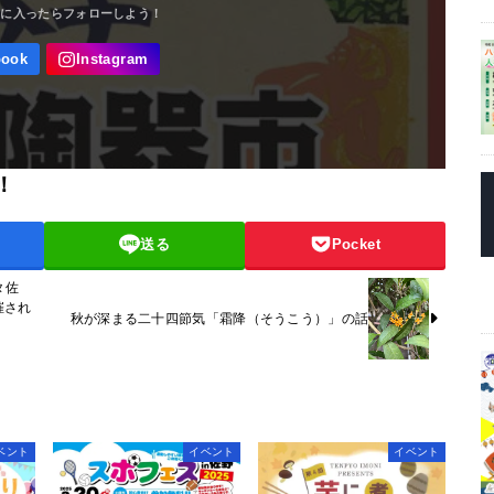
！
送る
Pocket
タ佐
催され
秋が深まる二十四節気「霜降（そうこう）」の話
ベント
イベント
イベント