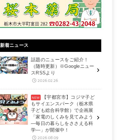
新着ニュース
話題のニュースをご紹介！
（随時更新）※Googleニュー
スRSSより
2026.02.26
【宇都宮市】コジマ子ど
もサイエンスパーク（栃木県
子ども総合科学館）で企画展
「家電のしくみを見てみよう
―毎日の暮らしをささえる科
学―」が開催中！
2026.08.09