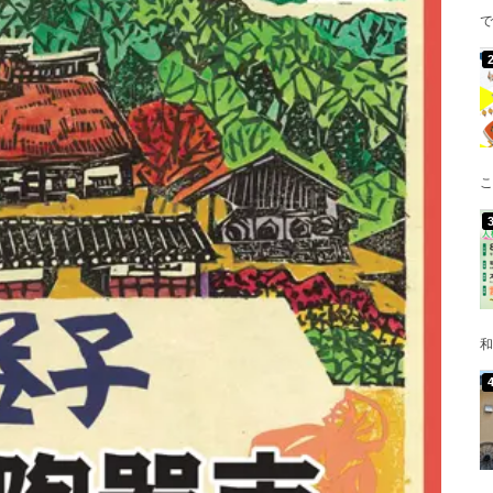
で
こ
和