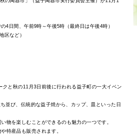
子秋の陶器市」（益子陶器市実行委員会主催）が11月1
での4日間、午前9時～午後5時（最終日は午後4時）
地区など）
！
ークと秋の11月3日前後に行われる益子町の一大イベン
が立ち並び、伝統的な益子焼から、カップ、皿といった日
買い物を楽しむことができるのも魅力の一つです。
物や特産品も販売されます。