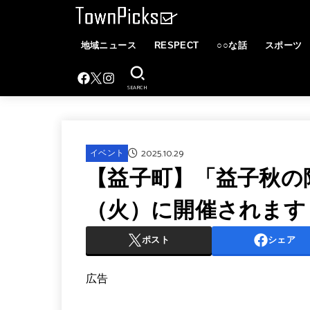
地域ニュース
RESPECT
○○な話
スポーツ
SEARCH
2025.10.29
イベント
【益子町】「益子秋の陶
（火）に開催されます
ポスト
シェア
広告