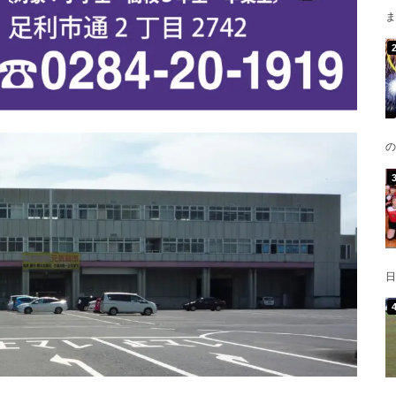
ま
の
日