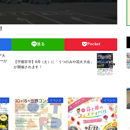
！
送る
Pocket
ア大
ミーが
【宇都宮市】8/9（土）に「うつのみや花火大会」
が開催されます！
ベント
イベント
イベント