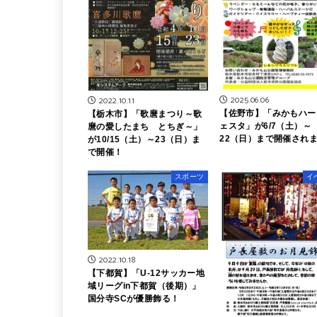
2025.06.06
2022.10.11
【佐野市】「みかもハー
【栃木市】「歌麿まつり～歌
ェスタ」が6/7（土）～
麿の愛したまち とちぎ～」
22（日）まで開催され
が10/15（土）～23（日）ま
で開催！
スポーツ
イ
2022.10.18
【下都賀】「U-12サッカー地
域リーグin下都賀（後期）」
国分寺SCが優勝飾る！