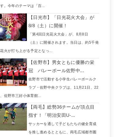
す。今年のテーマは「百...
【日光市】「日光花火大会」が
8/8（土）に開催！
「第4回日光花火大会」が、8月8日
（土）に開催されます。当日は、約5千発
花火が打ち上がる予定となっ...
【佐野市】男女ともに優勝の栄
冠 バレーボール佐野中...
佐野市で活動する小学生バレーボールク
ラブ・佐野中央クラブは、11月21日、22
、佐野市三好小体育館...
【両毛】総勢36チームが頂点目
指す！「明治安田U-...
サッカーを通して子どもたちの健全育成
を推し進めるとともに、両毛広域都市圏