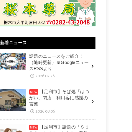
新着ニュース
話題のニュースをご紹介！
（随時更新）※Googleニュー
スRSSより
2026.02.26
【足利市】そば処「はつ
がい」閉店 利用客に感謝の
言葉
2026.08.06
【足利市】話題の「Ｓ１