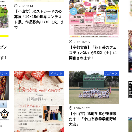
2021.11.14
【小山市】ポストカードの公
募展「10×15の世界コンテス
ト展」作品募集11/30（火）ま
で
2025.02.15
ブフ
【宇都宮市】「花と苺のフェ
スティバル」が2/22（土）に
ます！
開催されます！
ベント
イベント
スポーツ
2026.04.22
【小山市】旭町学童が優勝果
たす！「小山市春季学童野球
大会」