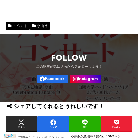
イベント
小山市
FOLLOW
シェアしてくれるとうれしいです！
ポスト
シェア
送る
Pocket
応募数が急増中！第6回「SNSマン
【下野市】グリムの森「グリムの