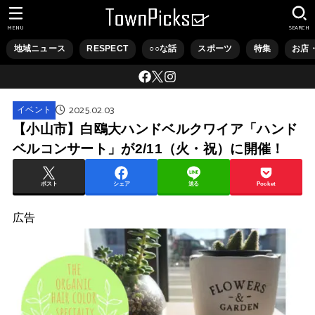
MENU
SEARCH
地域ニュース
RESPECT
○○な話
スポーツ
特集
お店
2025.02.03
イベント
【小山市】白鴎大ハンドベルクワイア「ハンド
ベルコンサート」が2/11（火・祝）に開催！
ポスト
シェア
送る
Pocket
広告