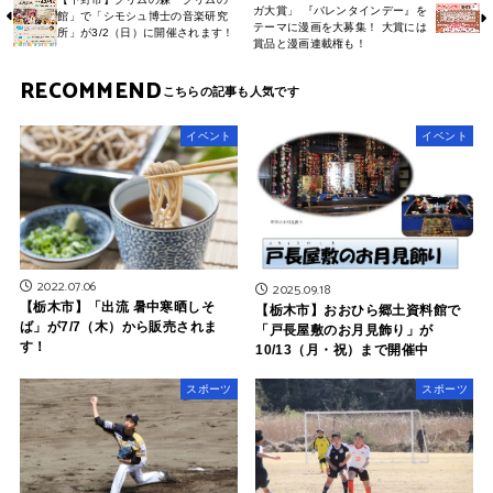
ガ大賞」 『バレンタインデー』を
館」で「シモシュ博士の音楽研究
テーマに漫画を大募集！ 大賞には
所」が3/2（日）に開催されます！
賞品と漫画連載権も！
RECOMMEND
イベント
イベント
2022.07.06
2025.09.18
【栃木市】「出流 暑中寒晒しそ
【栃木市】おおひら郷土資料館で
ば」が7/7（木）から販売されま
「戸長屋敷のお月見飾り」が
す！
10/13（月・祝）まで開催中
スポーツ
スポーツ