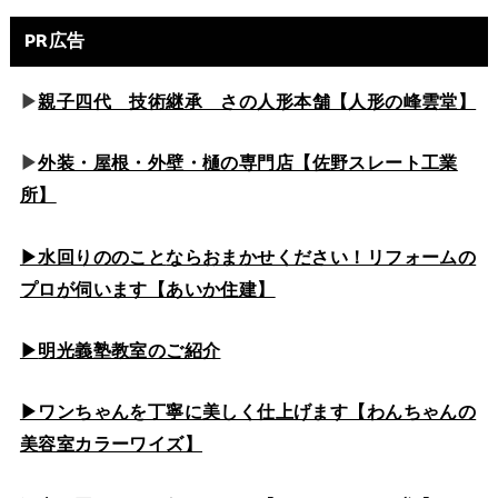
PR広告
▶
親子四代 技術継承 さの人形本舗【人形の峰雲堂】
▶
外装・屋根・外壁・樋の専門店【佐野スレート工業
所】
▶水回りののこと
ならおまかせください！リフォームの
プロが伺います【あいか住建】
▶
明光義塾教室のご紹介
▶ワンちゃんを丁寧に美しく仕上げます【わんちゃんの
美容室カラーワイズ】