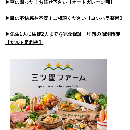
▶車の困った！お任せ下さい【オートガレージ翔】
▶目の不快感や不安！ご相談ください【ヨシハラ薬局】
▶先生1人に生徒2人までを完全保証 理想の個別指導
【サルト足利校】