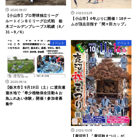
2020.09.07
2023.03.28
【小山市】プロ野球独立リーグ
【小山市】4年ぶりに開催！18チー
ルートインＢＣリーグ公式戦 栃
ムが頂点目指す「間々田カップ」
木ゴールデンブレーブス戦績（8／
31～9／6）
イベント
イベント
2020.09.14
【栃木市】9月19日（土）に渡良瀬
遊水地で「希少植物保全活動＆お
魚ふれあい体験」開催！参加者募
集中
2025.10.08
【鹿沼市】「鹿沼秋まつり」が