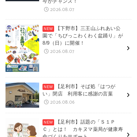
今がチャンス！
2026.08.07
【下野市】三王山ふれあい公
園で「ちびっこわくわく盆踊り」が
8/9（日）に開催！
2026.08.07
【足利市】そば処「はつが
い」閉店 利用客に感謝の言葉
2026.08.06
【足利市】話題の「Ｓ１Ｐ
Ｃ」とは！ カキヌマ薬局が健康寿
命づくりをサポート