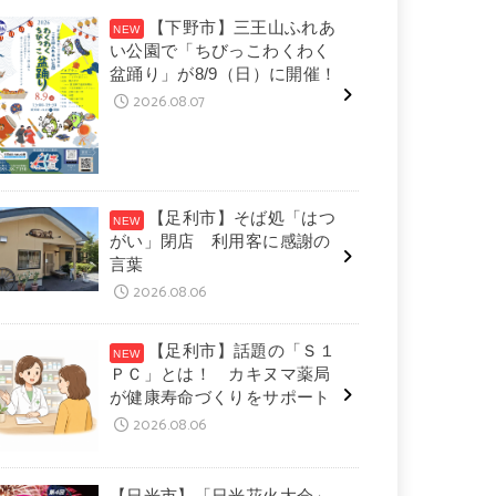
【下野市】三王山ふれあ
い公園で「ちびっこわくわく
盆踊り」が8/9（日）に開催！
2026.08.07
【足利市】そば処「はつ
がい」閉店 利用客に感謝の
言葉
2026.08.06
【足利市】話題の「Ｓ１
ＰＣ」とは！ カキヌマ薬局
が健康寿命づくりをサポート
2026.08.06
【日光市】「日光花火大会」