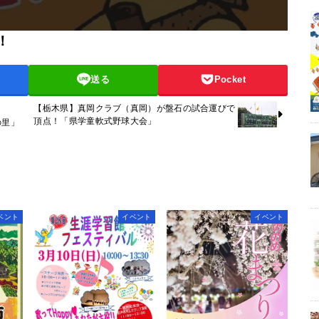
！
送る
Pocket
【栃木県】真岡クラブ（真岡）が盤石の試合運びで
頂点！「県学童軟式野球大会」
の里」
ベント
イベント
イベント