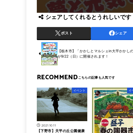
シェアしてくれるとうれしいです
ポスト
シェア
【栃木市】「かかしとマルシェin大平かかし
が9/22（日）に開催されます！
RECOMMEND
イベント
イ
2021.10.11
【下野市】天平の丘公園健康