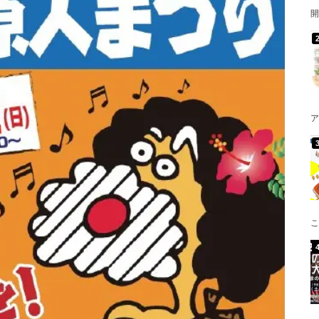
開
ア
こ