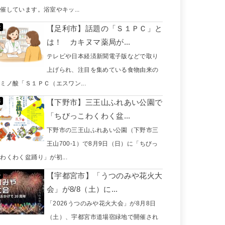
催しています。浴室やキッ...
【足利市】話題の「Ｓ１ＰＣ」と
は！ カキヌマ薬局が...
テレビや日本経済新聞電子版などで取り
上げられ、注目を集めている食物由来の
ミノ酸「Ｓ１ＰＣ（エスワン...
【下野市】三王山ふれあい公園で
「ちびっこわくわく盆...
下野市の三王山ふれあい公園（下野市三
王山700-1）で8月9日（日）に「ちびっ
わくわく盆踊り」が初...
【宇都宮市】「うつのみや花火大
会」が8/8（土）に...
「2026うつのみや花火大会」が8月8日
（土）、宇都宮市道場宿緑地で開催され