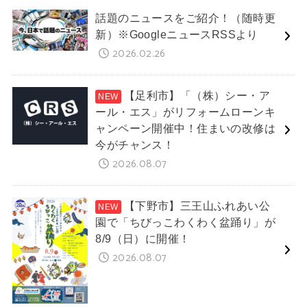
話題のニュースをご紹介！（随時更
新）※GoogleニュースRSSより
2026.02.26
【足利市】「（株）シー・ア
ール・エス」がリフォームローンキ
ャンペーン開催中！住まいの改修は
今がチャンス！
2026.08.07
【下野市】三王山ふれあい公
園で「ちびっこわくわく盆踊り」が
8/9（日）に開催！
2026.08.07