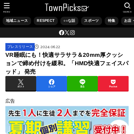
MENU
SEARCH
地域ニュース
RESPECT
○○な話
スポーツ
特集
お店
2024.06.22
プレスリリース
VR睡眠にも！快適サラサラ＆20mm厚クッシ
ョンで締め付けを緩和。「HMD快適フェイスパ
ッド」 発売
ポスト
シェア
送る
Pocket
広告