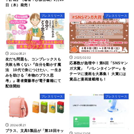
日（木）発売！
プレスリリース
プレスリリース
2024.08.21
2025.02.02
友だち問題も、コンプレックスも
応募数が急増中！第6回「SNSマン
失敗も怖くない『自分を動かす魔
ガ大賞」 『バレンタインデー』を
法 10代で身につけたい、一生き
テーマに漫画を大募集！ 大賞には
みを助ける「本物のプラス思
賞品と漫画連載権も！
考」』著者齋藤孝が電子書籍にて
配信開始
プレスリリース
プレスリリース
2024.08.21
プラス、文具5製品が「第18回キッ
2024.12.05