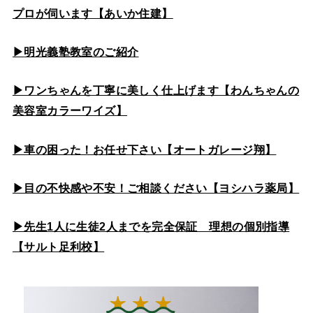
プロが伺います【あいか住建】
▶
明光義塾教室のご紹介
▶ワンちゃんを丁寧に美しく仕上げます【わんちゃんの
美容室カラーワイズ】
▶車の困った！お任せ下さい【オートガレージ翔】
▶目の不快感や不安！ご相談ください【ヨシハラ薬局】
▶先生1人に生徒2人までを完全保証 理想の個別指導
【サルト足利校】