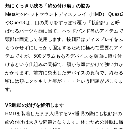
頬にくっきり残る「締め付け痕」の悩み
Meta社のヘッドマウントディスプレイ（HMD） Quest2
やQuest3は、目の周りをすっぽり覆う「接顔部」と呼
ばれるパーツを顔に当て、ヘッドバンド等のアイテムで
頭部に固定して使用します。接顔部はディスプレイをふ
らつかせずにしっかり固定するために極めて重要なアイ
テムですが、500グラムもあるデバイスを顔面に縛り付
けるという仕組みの関係で、額から頬にかけて強い力が
かかります。前方に突出したデバイスの負荷で、終わる
頃には頬にクッキリと痕が・・・という問題が起こりま
す。
VR睡眠の妨げを解消します
HMDを装着したまま入眠するVR睡眠の際にも接顔部の
締め付けは大きな問題となります。休むための睡眠に痛