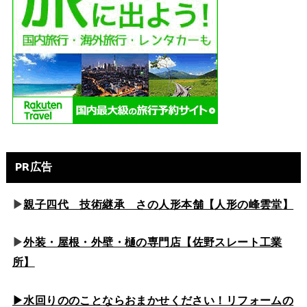
PR広告
▶
親子四代 技術継承 さの人形本舗【人形の峰雲堂】
▶
外装・屋根・外壁・樋の専門店【佐野スレート工業
所】
▶水回りののこと
ならおまかせください！リフォームの