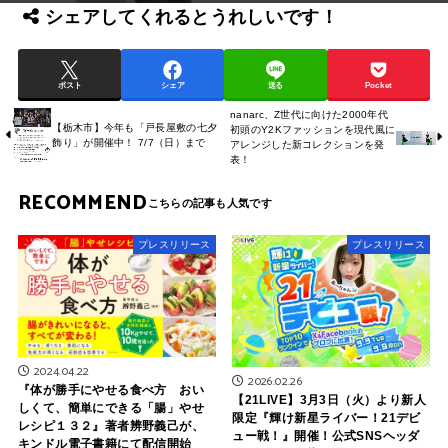
シェアしてくれるとうれしいです！
ポスト
シェア
送る
Pocket
nanarc、Z世代に向けた2000年代
【栃木市】今年も「戸長屋敷の七夕
初頭のY2Kファッションを現代風に
飾り」が開催中！ 7/7（日）まで
アレンジした新コレクションを発
表！
RECOMMEND
プレスリリース
プレスリリース
2024.04.22
2026.02.26
『体が勝手にやせる食べ方 おい
【21LIVE】3月3日（火）より新人
しくて、簡単にできる「腸」やせ
限定『輝け新星ライバー！21デビ
レシピ１３２』著者辨野義己が、
ュー戦！』開催！公式SNSヘッダ
キンドル電子書籍にて配信開始