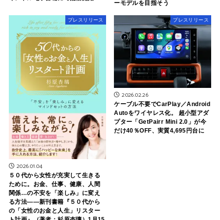
ーモデルを目指そう
プレスリリース
プレスリリース
2026.02.26
ケーブル不要でCarPlay／Android
Autoをワイヤレス化。 超小型アダ
プター「GetPairr Mini 2.0」が今
だけ40％OFF、実質4,695円台に
2026.01.04
５０代から女性が充実して生きる
ために。お金、仕事、健康、人間
関係…の不安を「楽しみ」に変え
る方法――新刊書籍『５０代から
の「女性のお金と人生」リスター
ト計画』（著者：杉原杏璃）1月15