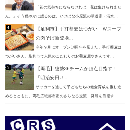
「花の気持ちにならなければ、花は生けられませ
ん。」そう穏やかに語るのは、いけばな小原流の華道家・清水...
【足利市】手打蕎麦はつがい Ｗスープ
の肉そば新登場...
今年９月にオープン14周年を迎えた、手打蕎麦は
つがいさん。足利市で人気のこだわりのお蕎麦屋やさんです...
【両毛】総勢36チームが頂点目指す！
「明治安田U-...
サッカーを通して子どもたちの健全育成を推し進
めるとともに、両毛広域都市圏のさらなる交流、発展を目指す...