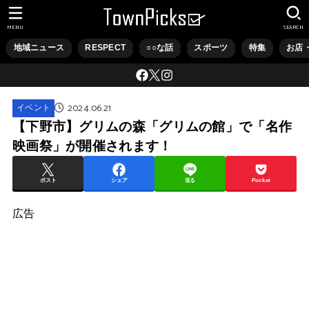
MENU
SEARCH
地域ニュース
RESPECT
○○な話
スポーツ
特集
お店
2024.06.21
イベント
【下野市】グリムの森「グリムの館」で「名作
映画祭」が開催されます！
ポスト
シェア
送る
Pocket
広告