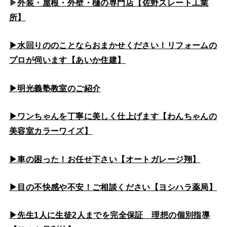
▶
外装・屋根・外壁・樋の専門店【佐野スレート工業
所】
▶水回りののこと
ならおまかせください！リフォームの
プロが伺います【あいか住建】
▶
明光義塾教室のご紹介
▶ワンちゃんを丁寧に美しく仕上げます【わんちゃんの
美容室カラーワイズ】
▶車の困った！お任せ下さい【オートガレージ翔】
▶目の不快感や不安！ご相談ください【ヨシハラ薬局】
▶先生1人に生徒2人までを完全保証 理想の個別指導