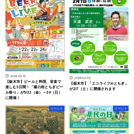
2026.05.19
2026.02.05
【栃木市】ビールと料理、音楽で
【栃木市】「エコライフinとちぎ」
楽しむ3日間！「蔵の街とちぎビー
が2/7（土）に開催されます
ル祭り」が5/22（金）～24（日）
に開催！
イベント
イベント