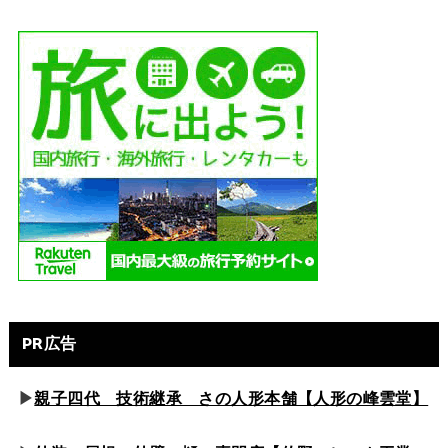
PR広告
▶
親子四代 技術継承 さの人形本舗【人形の峰雲堂】