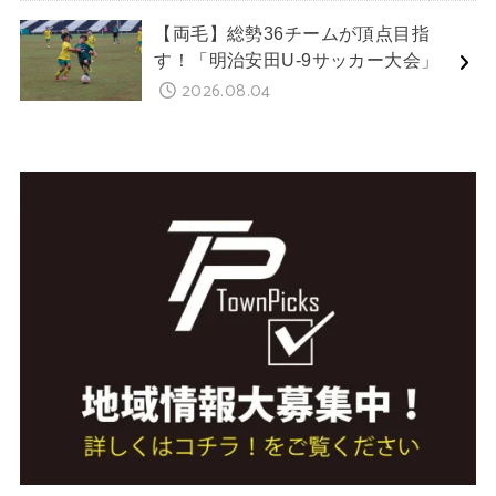
【両毛】総勢36チームが頂点目指
す！「明治安田U-9サッカー大会」
2026.08.04