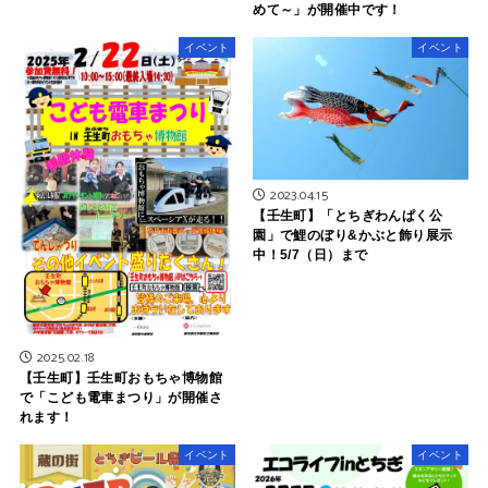
めて～」が開催中です！
イベント
イベント
2023.04.15
【壬生町】「とちぎわんぱく公
園」で鯉のぼり&かぶと飾り展示
中！5/7（日）まで
2025.02.18
【壬生町】壬生町おもちゃ博物館
で「こども電車まつり」が開催さ
れます！
イベント
イベント