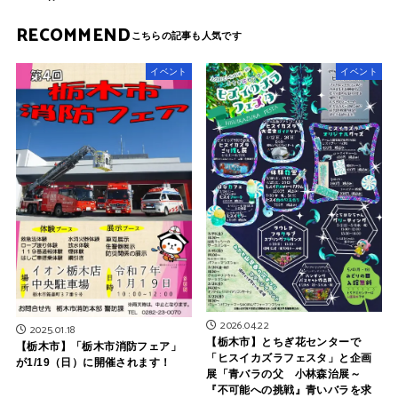
RECOMMEND
イベント
イベント
2026.04.22
2025.01.18
【栃木市】とちぎ花センターで
【栃木市】「栃木市消防フェア」
「ヒスイカズラフェスタ」と企画
が1/19（日）に開催されます！
展「青バラの父 小林森治展～
『不可能への挑戦』青いバラを求