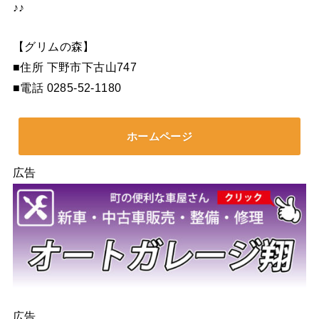
♪♪
【グリムの森】
■住所 下野市下古山747
■電話 0285-52-1180
ホームページ
広告
広告