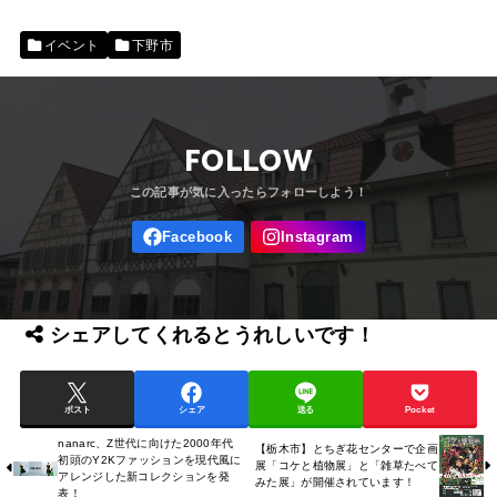
イベント
下野市
FOLLOW
シェアしてくれるとうれしいです！
ポスト
シェア
送る
Pocket
nanarc、Z世代に向けた2000年代
【栃木市】とちぎ花センターで企画
初頭のY2Kファッションを現代風に
展「コケと植物展」と「雑草たべて
アレンジした新コレクションを発
みた展」が開催されています！
表！