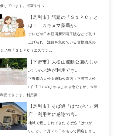
催しています。浴室やキッ...
【足利市】話題の「Ｓ１ＰＣ」と
は！ カキヌマ薬局が...
テレビや日本経済新聞電子版などで取り
上げられ、注目を集めている食物由来の
ミノ酸「Ｓ１ＰＣ（エスワン...
【下野市】大松山運動公園のじゃ
ぶじゃぶ池が利用でき...
下野市の大松山運動公園内（下野市大松
山1-7-1）のじゃぶじゃぶ池ですが、今年
利用できます。利用期...
【足利市】そば処「はつがい」閉
店 利用客に感謝の言...
地域で親しまれてきたそば処「はつが
い」が、７月２６日をもって閉店しまし