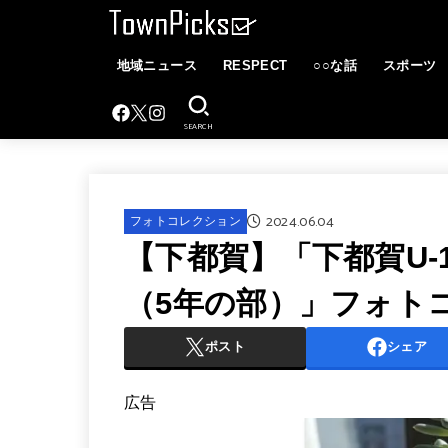
地域ニュース
RESPECT
○○な話
スポーツ
SEARCH
2024.06.04
フォトコレクション
【下都賀】「下都賀U-
（5年の部）」フォト
ポスト
シェア
広告