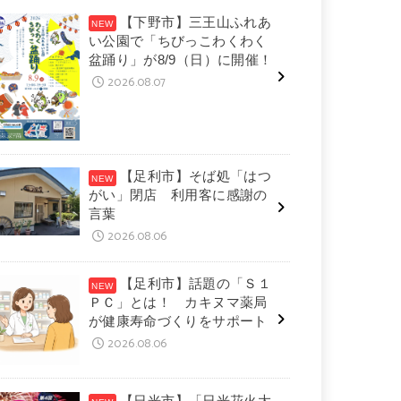
【下野市】三王山ふれあ
い公園で「ちびっこわくわく
盆踊り」が8/9（日）に開催！
2026.08.07
【足利市】そば処「はつ
がい」閉店 利用客に感謝の
言葉
2026.08.06
【足利市】話題の「Ｓ１
ＰＣ」とは！ カキヌマ薬局
が健康寿命づくりをサポート
2026.08.06
【日光市】「日光花火大