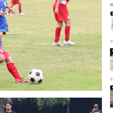
開
ア
も